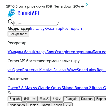
GPT-5.6 Luna price down 80%, Terra down 20% →
/
Модельдер
Бағалау
Құжаттар
Кәсіпорын
Ресурстар
Ресурстар
Жылдам басы
Қолдау
Блог
Өзгерістер журналы
Баға е
CometAPI бәсекелестермен салыстыру
vs
OpenRouter
vs
Kie.ai
vs
Fal.ai
vs
WaveSpeed.ai
vs
Repli
Салыстыру
Qwen3.8-Max
vs
Claude Opus 5
Nano Banana 2 lite
vs
G
English
繁體中文
日本語
한국어
Français
Deutsch
Españo
Nederlands
Danish
Norsk
Қазақ
اردو