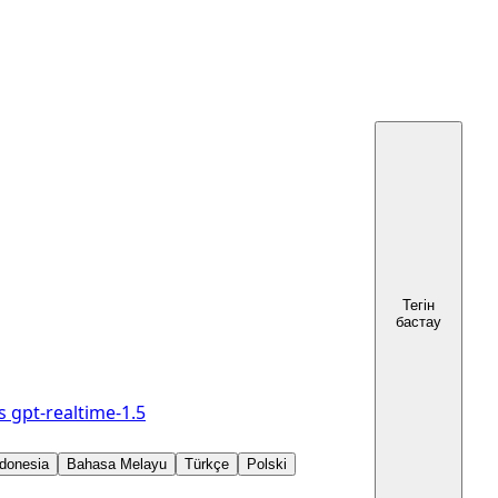
Тегін
бастау
s
gpt-realtime-1.5
donesia
Bahasa Melayu
Türkçe
Polski