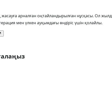
ақ жасауға арналған оңтайландырылған нұсқасы. Ол жы
ерация мен үлкен ауқымдағы өндіріс үшін қолайлы.
ғалаңыз