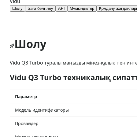
Vidu
Шолу
Баға белгілеу
API
Мүмкіндіктер
Қолдану жағдайлар
Шолу
Vidu Q3 Turbo туралы маңызды мінез-құлық пен инт
Vidu Q3 Turbo техникалық сипа
Параметр
Модель идентификаторы
Провайдер
Модельдер сериясы