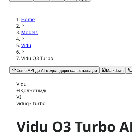
Home
Models
Vidu
Vidu Q3 Turbo
CometAPI-де AI модельдерін салыстырыңыз
Markdown
Vidu
Қолжетімді
VI
viduq3-turbo
Vidu Q3 Turbo A