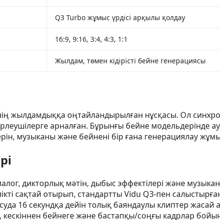
Q3 Turbo жұмыс үрдісі арқылы қолдау
16:9, 9:16, 3:4, 4:3, 1:1
Жылдам, төмен кідірісті бейне генерациясы
інің жылдамдыққа оңтайландырылған нұсқасы. Ол синхр
рлеушілерге арналған. Бұрынғы бейне модельдерінде ау
ерін, музыканы және бейнені бір ғана генерациялау жұмы
рі
иалог, дикторлық мәтін, дыбыс эффектілері және музыка
лікті сақтай отырып, стандартты Vidu Q3-пен салыстырға
осуда 16 секундқа дейін толық баяндаулы клиптер жасай 
, кескіннен бейнеге және бастапқы/соңғы кадрлар бой