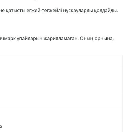
е қатысты егжей-тегжейлі нұсқауларды қолдайды.
енчмарк ұпайларын жарияламаған. Оның орнына,
й