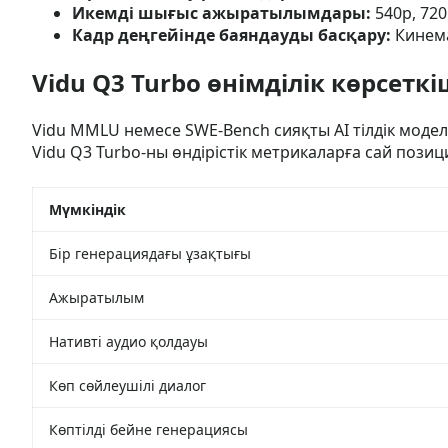
Икемді шығыс ажыратылымдары:
540p, 72
Кадр деңгейінде баяндауды басқару:
Кинема
Vidu Q3 Turbo өнімділік көрсеткі
Vidu MMLU немесе SWE-Bench сияқты AI тілдік мод
Vidu Q3 Turbo-ны өндірістік метрикаларға сай пози
Мүмкіндік
Бір генерациядағы ұзақтығы
Ажыратылым
Нативті аудио қолдауы
Көп сөйлеушілі диалог
Көптілді бейне генерациясы