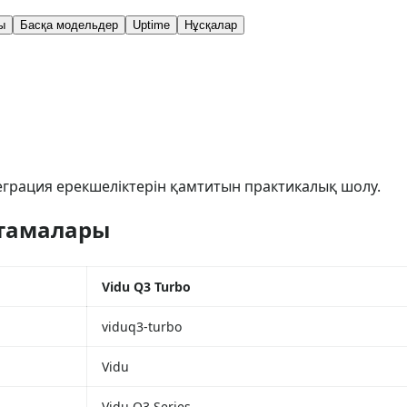
ы
Басқа модельдер
Uptime
Нұсқалар
еграция ерекшеліктерін қамтитын практикалық шолу.
ттамалары
Vidu Q3 Turbo
viduq3-turbo
Vidu
Vidu Q3 Series