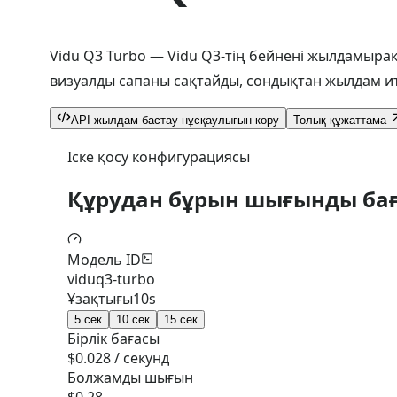
Vidu Q3 Turbo — Vidu Q3-тің бейнені жылдамыр
визуалды сапаны сақтайды, сондықтан жылдам ит
API жылдам бастау нұсқаулығын көру
Толық құжаттама
Іске қосу конфигурациясы
Құрудан бұрын шығынды ба
Модель ID
viduq3-turbo
Ұзақтығы
10
s
5 сек
10 сек
15 сек
Бірлік бағасы
$0.028 / секунд
Болжамды шығын