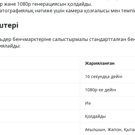
0p және 1080p генерациясын қолдайды.
тографиялық нәтиже үшін камера қозғалысы мен темпін
штері
ельдер бенчмарктеріне салыстырмалы стандартталған б
циялайды:
Жарияланған
16 секундқа дейін
1080p-ке дейін
Иә
Қолдайды
Ағылшын, Жапон, Қыта