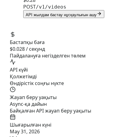
$0.28
POST
/v1/videos
API жылдам бастау нұсқаулығын ашу
Бастапқы баға
$0.028 / секунд
Пайдалануға негізделген төлем
API күйі
Қолжетімді
Өндірістік соңғы нүкте
Жауап беру уақыты
Async-қа дайын
Байқалған API жауап беру уақыты
Шығарылған күні
May 31, 2026