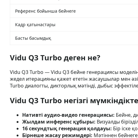
Референс бойынша бейнеге
Кадр қатынастары
Басты басымдық
Vidu Q3 Turbo деген не?
Vidu Q3 Turbo — Vidu Q3 бейне генерациясы модел
жедел итерацияны қажет ететін жасаушылар мен әзі
Turbo диалогты, дикторлық мәтінді, дыбыс эффектіл
Vidu Q3 Turbo негізгі мүмкіндікте
Нативті аудио-видео генерациясы:
Бейне, д
Жылдам инференс құбыры:
Визуалды бірізді
16 секундтық генерация қолдауы:
Бір іске қ
Бірнеше жасау режимдері:
Мәтіннен бейнеге