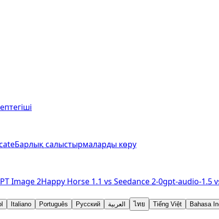
септегіші
cate
Барлық салыстырмаларды көру
PT Image 2
Happy Horse 1.1
vs
Seedance 2-0
gpt-audio-1.5
v
l
Italiano
Português
Русский
العربية
ไทย
Tiếng Việt
Bahasa In