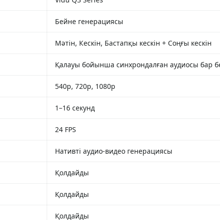
Бейне генерациясы
Мәтін, Кескін, Бастапқы кескін + Соңғы кескін
Қалауы бойынша синхрондалған аудиосы бар б
540p, 720p, 1080p
1–16 секунд
24 FPS
Нативті аудио-видео генерациясы
Қолдайды
Қолдайды
Қолдайды