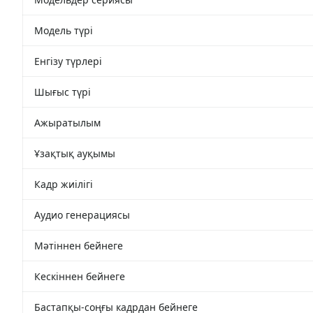
Модель түрі
Енгізу түрлері
Шығыс түрі
Ажыратылым
Ұзақтық ауқымы
Кадр жиілігі
Аудио генерациясы
Мәтіннен бейнеге
Кескіннен бейнеге
Бастапқы-соңғы кадрдан бейнеге