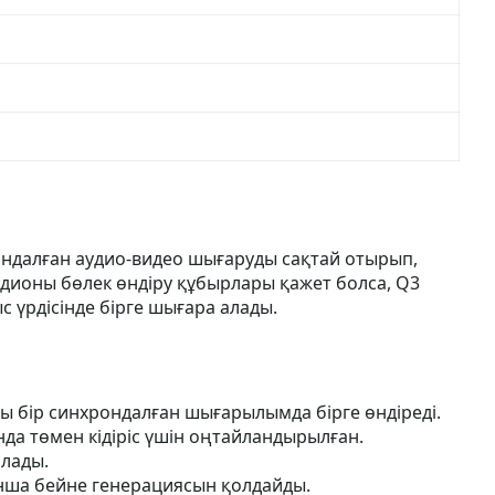
ондалған аудио-видео шығаруды сақтай отырып,
дионы бөлек өндіру құбырлары қажет болса, Q3
с үрдісінде бірге шығара алады.
ны бір синхрондалған шығарылымда бірге өндіреді.
нда төмен кідіріс үшін оңтайландырылған.
алады.
ынша бейне генерациясын қолдайды.