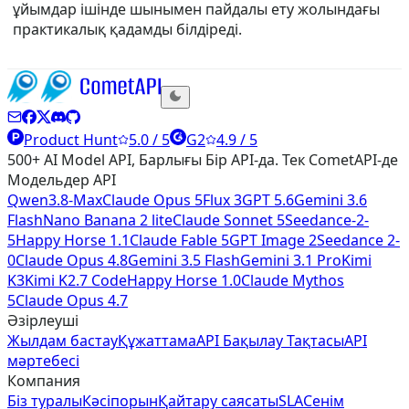
ұйымдар ішінде шынымен пайдалы ету жолындағы
практикалық қадамды білдіреді.
Product Hunt
5.0 / 5
G2
4.9 / 5
500+ AI Model API, Барлығы Бір API-да. Тек CometAPI-де
Модельдер API
Qwen3.8-Max
Claude Opus 5
Flux 3
GPT 5.6
Gemini 3.6
Flash
Nano Banana 2 lite
Claude Sonnet 5
Seedance-2-
5
Happy Horse 1.1
Claude Fable 5
GPT Image 2
Seedance 2-
0
Claude Opus 4.8
Gemini 3.5 Flash
Gemini 3.1 Pro
Kimi
K3
Kimi K2.7 Code
Happy Horse 1.0
Claude Mythos
5
Claude Opus 4.7
Әзірлеуші
Жылдам бастау
Құжаттама
API Бақылау Тақтасы
API
мәртебесі
Компания
Біз туралы
Кәсіпорын
Қайтару саясаты
SLA
Сенім