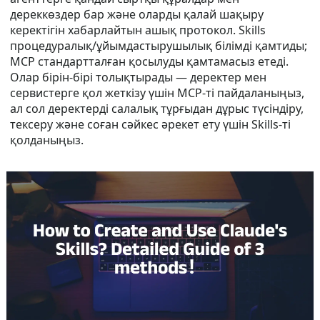
дереккөздер бар және оларды қалай шақыру
керектігін хабарлайтын ашық протокол. Skills
процедуралық/ұйымдастырушылық білімді қамтиды;
MCP стандартталған қосылуды қамтамасыз етеді.
Олар бірін-бірі толықтырады — деректер мен
сервистерге қол жеткізу үшін MCP-ті пайдаланыңыз,
ал сол деректерді салалық тұрғыдан дұрыс түсіндіру,
тексеру және соған сәйкес әрекет ету үшін Skills-ті
қолданыңыз.