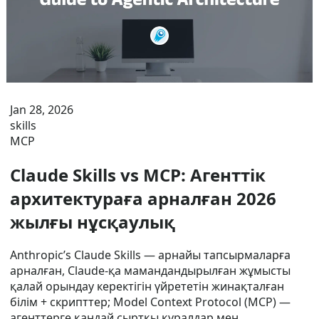
Jan 28, 2026
skills
MCP
Claude Skills vs MCP: Агенттік
архитектураға арналған 2026
жылғы нұсқаулық
Anthropic’s Claude Skills — арнайы тапсырмаларға
арналған, Claude-қа мамандандырылған жұмысты
қалай орындау керектігін үйрететін жинақталған
білім + скрипттер; Model Context Protocol (MCP) —
агенттерге қандай сыртқы құралдар мен