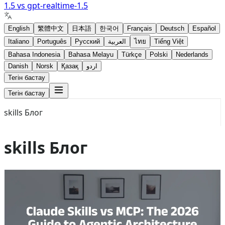
1.5
vs
gpt-realtime-1.5
English
繁體中文
日本語
한국어
Français
Deutsch
Español
Italiano
Português
Русский
العربية
ไทย
Tiếng Việt
Bahasa Indonesia
Bahasa Melayu
Türkçe
Polski
Nederlands
Danish
Norsk
Қазақ
اردو
Тегін бастау
Тегін бастау
skills Блог
skills Блог