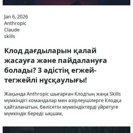
Jan 6, 2026
Anthropic
Claude
skills
Клод дағдыларын қалай
жасауға және пайдалануға
болады? 3 әдістің егжей-
тегжейлі нұсқаулығы!
Жақында Anthropic шығарған Клодтың жаңа Skills
мүмкіндігі командалар мен әзірлеушілерге Клодқа
қайталанатын, бөлісетін мүмкіндіктерді үйретуге
мүмкіндік береді: ықшам,