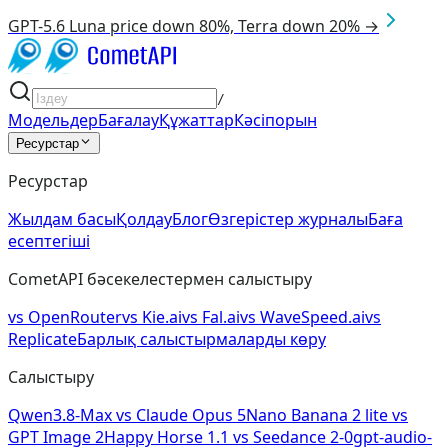
GPT-5.6 Luna price down 80%, Terra down 20% →
/
Модельдер
Бағалау
Құжаттар
Кәсіпорын
Ресурстар
Ресурстар
Жылдам басы
Қолдау
Блог
Өзгерістер журналы
Баға
есептегіші
CometAPI бәсекелестермен салыстыру
vs
OpenRouter
vs
Kie.ai
vs
Fal.ai
vs
WaveSpeed.ai
vs
Replicate
Барлық салыстырмаларды көру
Салыстыру
Qwen3.8-Max
vs
Claude Opus 5
Nano Banana 2 lite
vs
GPT Image 2
Happy Horse 1.1
vs
Seedance 2-0
gpt-audio-