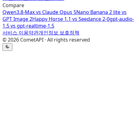
Compare
Qwen3.8-Max
vs
Claude Opus 5
Nano Banana 2 lite
vs
GPT Image 2
Happy Horse 1.1
vs
Seedance 2-0
gpt-audio-
1.5
vs
gpt-realtime-1.5
서비스 이용약관
개인정보 보호정책
©
2026
CometAPI · All rights reserved