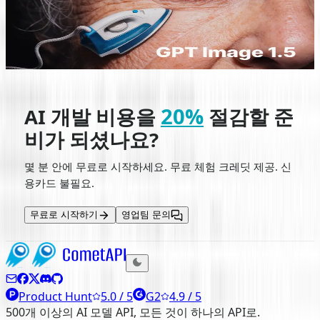
입력:
$6.4/M
출력:
$25.6/M
하나의 채팅, 모든 것을 블렌드.
한정 기간 무료
무료 체험
20%
AI 개발 비용을
절감할 준
비가 되셨나요?
몇 분 안에 무료로 시작하세요. 무료 체험 크레딧 제공. 신
용카드 불필요.
무료로 시작하기
영업팀 문의
Product Hunt
5.0 / 5
G2
4.9 / 5
500개 이상의 AI 모델 API, 모든 것이 하나의 API로.