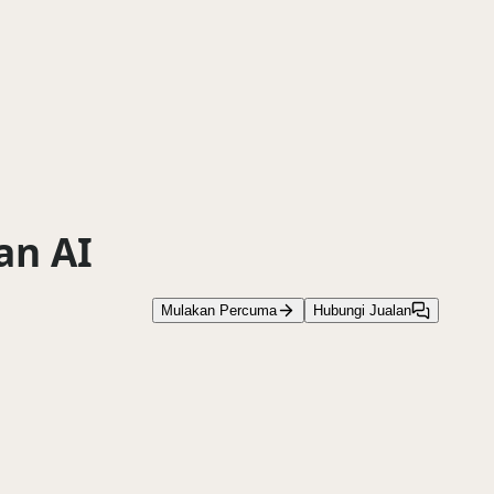
bantu anda menyepadukan.
an AI
Mulakan Percuma
Hubungi Jualan