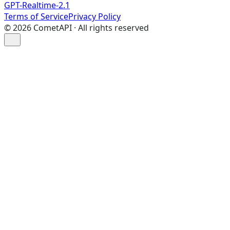
GPT-Realtime-2.1
Terms of Service
Privacy Policy
©
2026
CometAPI · All rights reserved