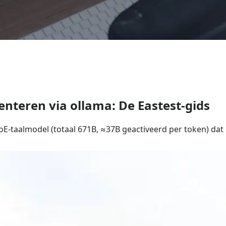
nteren via ollama: De Eastest-gids
-taalmodel (totaal 671B, ≈37B geactiveerd per token) dat l