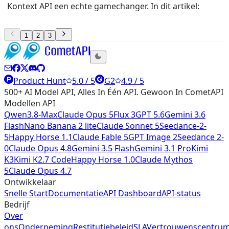
Kontext API een echte gamechanger. In dit artikel:
1
2
3
Product Hunt
5.0 / 5
G2
4.9 / 5
500+ AI Model API, Alles In Één API. Gewoon In CometAPI
Modellen API
Qwen3.8-Max
Claude Opus 5
Flux 3
GPT 5.6
Gemini 3.6
Flash
Nano Banana 2 lite
Claude Sonnet 5
Seedance-2-
5
Happy Horse 1.1
Claude Fable 5
GPT Image 2
Seedance 2-
0
Claude Opus 4.8
Gemini 3.5 Flash
Gemini 3.1 Pro
Kimi
K3
Kimi K2.7 Code
Happy Horse 1.0
Claude Mythos
5
Claude Opus 4.7
Ontwikkelaar
Snelle Start
Documentatie
API Dashboard
API-status
Bedrijf
Over
ons
Onderneming
Restitutiebeleid
SLA
Vertrouwenscentru