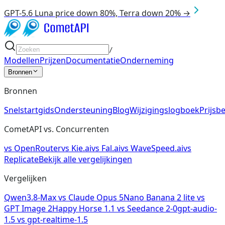
GPT-5.6 Luna price down 80%, Terra down 20% →
/
Modellen
Prijzen
Documentatie
Onderneming
Bronnen
Bronnen
Snelstartgids
Ondersteuning
Blog
Wijzigingslogboek
Prijsb
CometAPI vs. Concurrenten
vs
OpenRouter
vs
Kie.ai
vs
Fal.ai
vs
WaveSpeed.ai
vs
Replicate
Bekijk alle vergelijkingen
Vergelijken
Qwen3.8-Max
vs
Claude Opus 5
Nano Banana 2 lite
vs
GPT Image 2
Happy Horse 1.1
vs
Seedance 2-0
gpt-audio-
1.5
vs
gpt-realtime-1.5