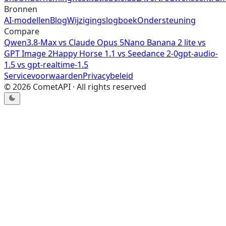
Bronnen
AI-modellen
Blog
Wijzigingslogboek
Ondersteuning
Compare
Qwen3.8-Max
vs
Claude Opus 5
Nano Banana 2 lite
vs
GPT Image 2
Happy Horse 1.1
vs
Seedance 2-0
gpt-audio-
1.5
vs
gpt-realtime-1.5
Servicevoorwaarden
Privacybeleid
©
2026
CometAPI · All rights reserved