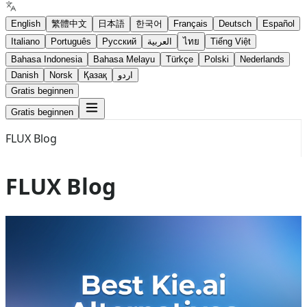
English
繁體中文
日本語
한국어
Français
Deutsch
Español
Italiano
Português
Русский
العربية
ไทย
Tiếng Việt
Bahasa Indonesia
Bahasa Melayu
Türkçe
Polski
Nederlands
Danish
Norsk
Қазақ
اردو
Gratis beginnen
Gratis beginnen
FLUX Blog
FLUX Blog