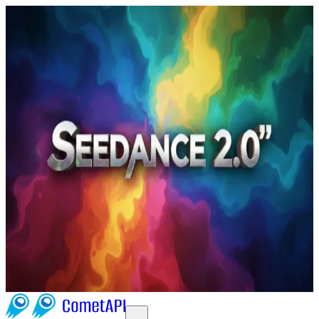
Aug 10, 2026
Seedance 2.0
Seedance 2-recensie: hoe het AI-
video's verandert (2026)
ByteDance heeft Seedance 2.0 publiekelijk uitgerold —
een grote update van zijn AI-videogeneratiestack die
nauwere audiovisuele integratie, rijkere multimodale
invoer (tekst, afbeeldingen, korte clips), sterkere
consistentie van personages en scènes en een set
bedieningselementen voor productieworkflows
belooft— functies die AI-videogeneratie van
experimentele demo’s richting praktische
productietools stuwen.