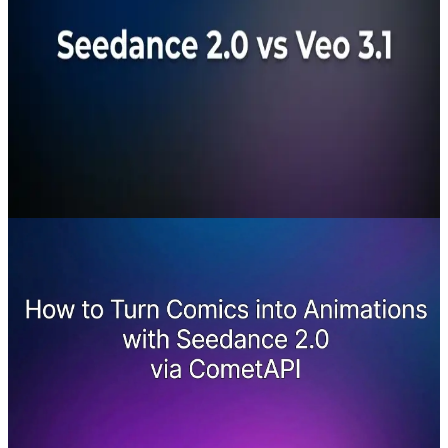
ultieme AI-videogeneratiestrijd
van 2026
Seedance 2.0 vs Veo 3.1: Diepgaande vergelijking van
Seedance 2.0 van ByteDance en Veo 3.1 van Google op
het gebied van kwaliteit. Beschikbaar via CometAPI —
één sleutel.