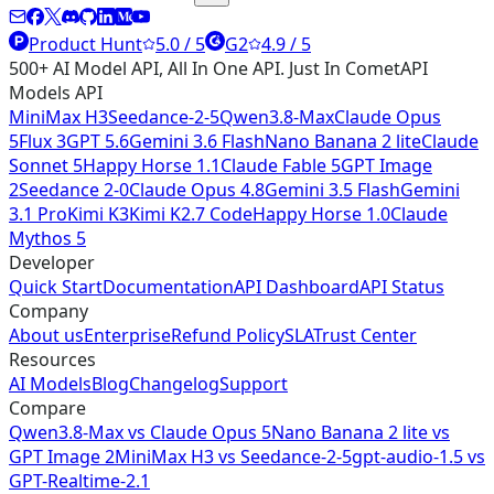
Product Hunt
5.0 / 5
G2
4.9 / 5
500+ AI Model API, All In One API. Just In CometAPI
Models API
MiniMax H3
Seedance-2-5
Qwen3.8-Max
Claude Opus
5
Flux 3
GPT 5.6
Gemini 3.6 Flash
Nano Banana 2 lite
Claude
Sonnet 5
Happy Horse 1.1
Claude Fable 5
GPT Image
2
Seedance 2-0
Claude Opus 4.8
Gemini 3.5 Flash
Gemini
3.1 Pro
Kimi K3
Kimi K2.7 Code
Happy Horse 1.0
Claude
Mythos 5
Developer
Quick Start
Documentation
API Dashboard
API Status
Company
About us
Enterprise
Refund Policy
SLA
Trust Center
Resources
AI Models
Blog
Changelog
Support
Compare
Qwen3.8-Max vs Claude Opus 5
Nano Banana 2 lite vs
GPT Image 2
MiniMax H3 vs Seedance-2-5
gpt-audio-1.5 vs
GPT-Realtime-2.1