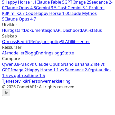
5
Happy Horse 1.1
Claude Fable 5
GPT Image 2
Seedance 2-
0
Claude Opus 4.8
Gemini 3.5 Flash
Gemini 3.1 Pro
Kimi
K3
Kimi K2.7 Code
Happy Horse 1.0
Claude Mythos
5
Claude Opus 4.7
Utvikler
Hurtigstart
Dokumentasjon
API Dashbord
API-status
Selskap
Om oss
Bedrift
Refusjonspolicy
SLA
Tillitssenter
Ressurser
AI-modeller
Blogg
Endringslogg
Støtte
Compare
Qwen3.8-Max
vs
Claude Opus 5
Nano Banana 2 lite
vs
GPT Image 2
Happy Horse 1.1
vs
Seedance 2-0
gpt-audio-
1.5
vs
gpt-realtime-1.5
Tjenestevilkår
Personvernerklæring
©
2026
CometAPI · All rights reserved