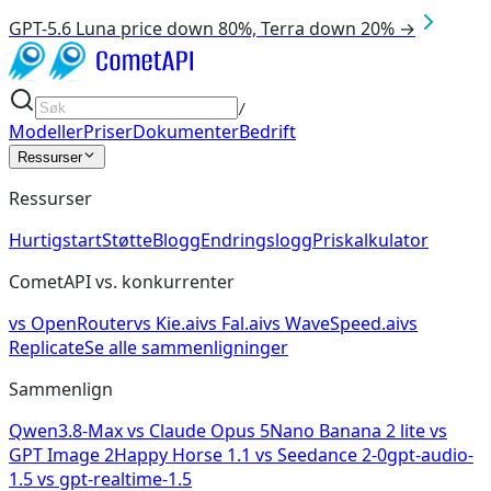
GPT-5.6 Luna price down 80%, Terra down 20% →
/
Modeller
Priser
Dokumenter
Bedrift
Ressurser
Ressurser
Hurtigstart
Støtte
Blogg
Endringslogg
Priskalkulator
CometAPI vs. konkurrenter
vs
OpenRouter
vs
Kie.ai
vs
Fal.ai
vs
WaveSpeed.ai
vs
Replicate
Se alle sammenligninger
Sammenlign
Qwen3.8-Max
vs
Claude Opus 5
Nano Banana 2 lite
vs
GPT Image 2
Happy Horse 1.1
vs
Seedance 2-0
gpt-audio-
1.5
vs
gpt-realtime-1.5