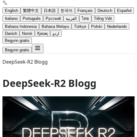
English
繁體中文
日本語
한국어
Français
Deutsch
Español
Italiano
Português
Русский
العربية
ไทย
Tiếng Việt
Bahasa Indonesia
Bahasa Melayu
Türkçe
Polski
Nederlands
Danish
Norsk
Қазақ
اردو
Begynn gratis
Begynn gratis
DeepSeek-R2 Blogg
DeepSeek-R2 Blogg