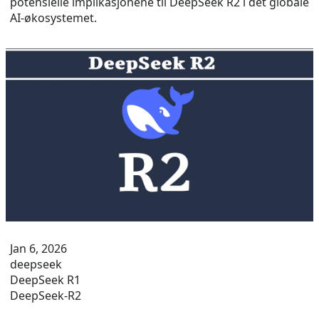
potensielle implikasjonene til DeepSeek R2 i det globale
AI-økosystemet.
Jan 6, 2026
deepseek
DeepSeek R1
DeepSeek-R2