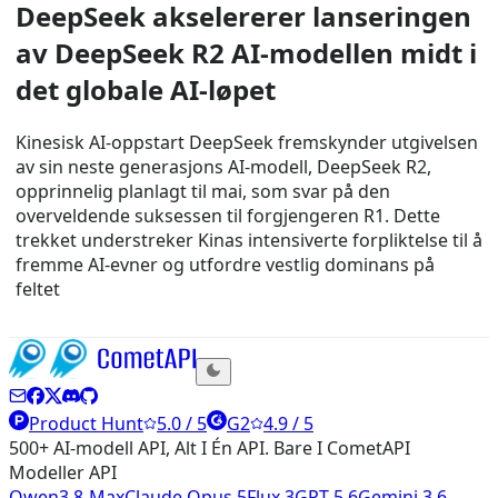
DeepSeek akselererer lanseringen
av DeepSeek R2 AI-modellen midt i
det globale AI-løpet
Kinesisk AI-oppstart DeepSeek fremskynder utgivelsen
av sin neste generasjons AI-modell, DeepSeek R2,
opprinnelig planlagt til mai, som svar på den
overveldende suksessen til forgjengeren R1. Dette
trekket understreker Kinas intensiverte forpliktelse til å
fremme AI-evner og utfordre vestlig dominans på
feltet
Product Hunt
5.0 / 5
G2
4.9 / 5
500+ AI-modell API, Alt I Én API. Bare I CometAPI
Modeller API
Qwen3.8-Max
Claude Opus 5
Flux 3
GPT 5.6
Gemini 3.6