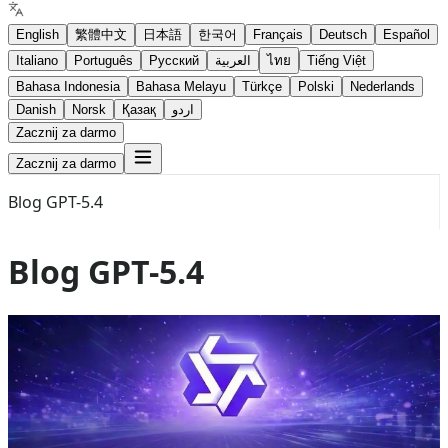
English
繁體中文
日本語
한국어
Français
Deutsch
Español
Italiano
Português
Русский
العربية
ไทย
Tiếng Việt
Bahasa Indonesia
Bahasa Melayu
Türkçe
Polski
Nederlands
Danish
Norsk
Қазақ
اردو
Zacznij za darmo
Zacznij za darmo
Blog GPT-5.4
Blog GPT-5.4