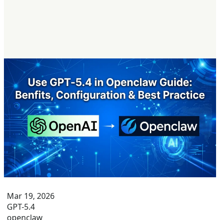
konkurenci tacy jak Claude Opus 4.6 oraz znacznie
taniej niż GPT-5.4, dzięki podejściu szkolenia wyłącznie
na kodzie, optymalizacji z użyciem uczenia ze
wzmocnieniem oraz wydajnej architekturze modelu.
Mar 19, 2026
GPT-5.4
openclaw