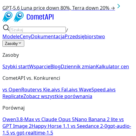
GPT-5.6 Luna price down 80%, Terra down 20% →
/
Modele
Ceny
Dokumentacja
Przedsiębiorstwo
Zasoby
Zasoby
Szybki start
Wsparcie
Blog
Dziennik zmian
Kalkulator cen
CometAPI vs. Konkurenci
vs
OpenRouter
vs
Kie.ai
vs
Fal.ai
vs
WaveSpeed.ai
vs
Replicate
Zobacz wszystkie porównania
Porównaj
Qwen3.8-Max
vs
Claude Opus 5
Nano Banana 2 lite
vs
GPT Image 2
Happy Horse 1.1
vs
Seedance 2-0
gpt-audio-
1.5
vs
gpt-realtime-1.5