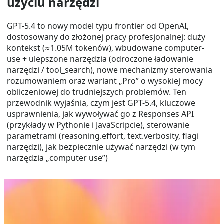
użyciu narzędzi
GPT-5.4 to nowy model typu frontier od OpenAI,
dostosowany do złożonej pracy profesjonalnej: duży
kontekst (≈1.05M tokenów), wbudowane computer-
use + ulepszone narzędzia (odroczone ładowanie
narzędzi / tool_search), nowe mechanizmy sterowania
rozumowaniem oraz wariant „Pro” o wysokiej mocy
obliczeniowej do trudniejszych problemów. Ten
przewodnik wyjaśnia, czym jest GPT-5.4, kluczowe
usprawnienia, jak wywoływać go z Responses API
(przykłady w Pythonie i JavaScripcie), sterowanie
parametrami (reasoning.effort, text.verbosity, flagi
narzędzi), jak bezpiecznie używać narzędzi (w tym
narzędzia „computer use”)
Mar 19, 2026
GPT-5.4