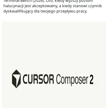
Terminal-Bench (2026). Oto, kiedy wyższy poziom
halucynacji jest akceptowalny, a kiedy stanowi czynnik
dyskwalifikujący dla twojego przepływu pracy.
Mar 23, 2026
Composer 2
GPT-5.4
claude opus 4.6
Composer 2: Co nowego i
porównanie z Claude Opus 4.6 oraz
GPT-5.4
Composer 2 to nowej generacji model AI do kodowania
opracowany przez Cursor, zaprojektowany specjalnie
do zadań z zakresu inżynierii oprogramowania.
Oferuje wydajność kodowania na najwyższym
poziomie przy nawet 10× niższym koszcie niż