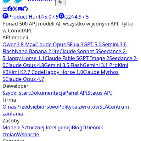
Product Hunt
5.0 / 5
G2
4.9 / 5
Ponad 500 API modeli AI, wszystko w jednym API. Tylko
w CometAPI
API modeli
Qwen3.8-Max
Claude Opus 5
Flux 3
GPT 5.6
Gemini 3.6
Flash
Nano Banana 2 lite
Claude Sonnet 5
Seedance-2-
5
Happy Horse 1.1
Claude Fable 5
GPT Image 2
Seedance 2-
0
Claude Opus 4.8
Gemini 3.5 Flash
Gemini 3.1 Pro
Kimi
K3
Kimi K2.7 Code
Happy Horse 1.0
Claude Mythos
5
Claude Opus 4.7
Deweloper
Szybki start
Dokumentacja
Panel API
Status API
Firma
O nas
Przedsiębiorstwo
Polityka zwrotów
SLA
Centrum
zaufania
Zasoby
Modele Sztucznej Inteligencji
Blog
Dziennik
zmian
Wsparcie