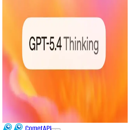
OpenAI udostępnia serię GPT-5.4:
co zmienia GPT-5.4
GPT-5.4 pojawia się jako ukierunkowana rodzina
modeli do „profesjonalnej pracy” z dwiema głównymi
wersjami — GPT-5.4 Thinking i GPT-5.4 Pro — oraz
silnym naciskiem na pracę z dokumentami o długim
kontekście, natywne możliwości obsługi komputera
(agent) i poprawioną zgodność z faktami oraz
wydajność realizacji zadań w procesach biurowych,
prawnych i finansowych. Wydanie to następuje po
wcześniejszych aktualizacjach w linii GPT-5 (w
szczególności GPT-5.3 Instant i GPT-5.3-Codex) i
przynosi mierzalne ulepszenia w wewnętrznych i
publicznych benchmarkach, głębszą integrację z
narzędziami (w tym z wtyczką ChatGPT for Excel) oraz
większy obsługiwany kontekst (do 1 miliona tokenów).