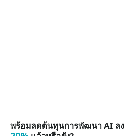
ข้อมูลรับรองของผู้ขายหลายราย
โคเมทเอพีไอ
เสนอราคาต่ำกว่าราคาอย่างเป็นทางการมากเพื่อ
ช่วยคุณบูรณาการ
Grok3 API ภาษาไทย
(ชื่อรุ่น:
grok-
;) เริ่มต้นด้วยการสำรวจความสามารถ
3;grok-3-latest
ของโมเดลใน
สนามเด็กเล่น
และปรึกษา
คู่มือ API
สำหรับคำ
แนะนำโดยละเอียด ก่อนเข้าใช้งาน โปรดตรวจสอบให้แน่ใจว่า
คุณได้เข้าสู่ระบบ CometAPI และได้รับรหัส API แล้ว
2,855
ครั้งที่ดู
ตรวจสอบความชัดเจน การอ้างอิงแหล่งที่มา และคำศัพท์ API
ปัจจุบันแล้ว
แท็ก
grok-3
x-ai
แชทเดียว ทุกอย่างผสมผสาน
ฟรีในระยะเวลาจำกัด
ทดลองใช้ฟรี
พร้อมลดต้นทุนการพัฒนา AI ลง
20%
แล้วหรือยัง?