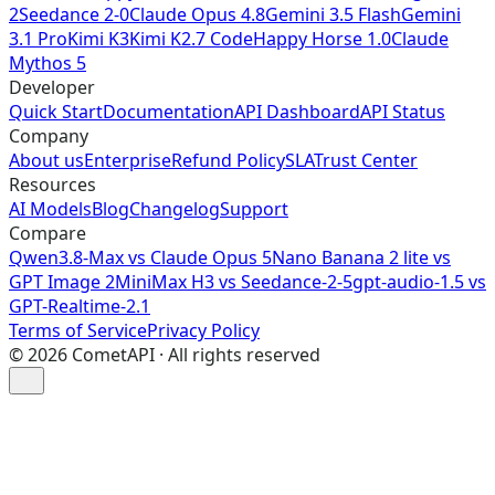
2
Seedance 2-0
Claude Opus 4.8
Gemini 3.5 Flash
Gemini
3.1 Pro
Kimi K3
Kimi K2.7 Code
Happy Horse 1.0
Claude
Mythos 5
Developer
Quick Start
Documentation
API Dashboard
API Status
Company
About us
Enterprise
Refund Policy
SLA
Trust Center
Resources
AI Models
Blog
Changelog
Support
Compare
Qwen3.8-Max vs Claude Opus 5
Nano Banana 2 lite vs
GPT Image 2
MiniMax H3 vs Seedance-2-5
gpt-audio-1.5 vs
GPT-Realtime-2.1
Terms of Service
Privacy Policy
©
2026
CometAPI · All rights reserved