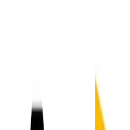
การใช้งานและการจำกัดการสมัครสมาชิก
แบบใดบ้างที่ใช้กับ Grok 3 ในแผนบริการ
ที่แตกต่างกัน?
ข้อจำกัดแผนฟรี
ระดับฟรีของ Grok 3 มีการกำหนดขีดจำกัดการใช้งานที่ตกลง
กันไว้หลายระดับ ภายใต้แผนฟรี ผู้ใช้จะถูกจำกัดให้ส่งข้อความ
ได้ 10 ข้อความทุก ๆ สองชั่วโมง สร้างภาพได้ 10 ภาพทุก ๆ สอง
ชั่วโมง และวิเคราะห์ภาพได้เพียง XNUMX ภาพต่อวันเท่านั้น
โควตาเหล่านี้มีจุดมุ่งหมายเพื่อป้องกันการใช้ในทางที่ผิดและ
จัดการภาระของเซิร์ฟเวอร์ แต่สำหรับผู้ใช้ขั้นสูงที่มีส่วนร่วมใน
เวิร์กโฟลว์แบบยาวหรือเข้มข้นด้านการวิจัย โควตาเหล่านี้อาจ
พิสูจน์ได้ว่ามีข้อจำกัด
ข้อเสนอ SuperGrok และระดับองค์กร