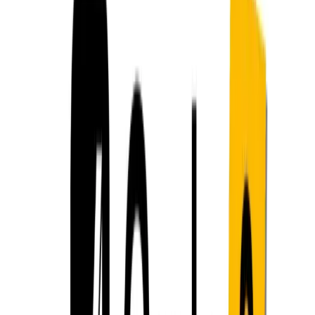
สำหรับมืออาชีพและลูกค้าองค์กร xAI นำเสนอ "SuperGrok"
ซึ่งเป็นการสมัครสมาชิกแบบชำระเงินที่เพิ่มเพดานทั้งปริมาณ
ข้อความแจ้งเตือนและหน้าต่างบริบท การอภิปรายของ Hacker
News ระบุว่าสมาชิก SuperGrok อาจได้รับโทเค็นเพิ่มขึ้นเล็ก
น้อย แต่ยังไม่ชัดเจนว่าเพิ่มขึ้นเท่าใด และมีเวลาตอบสนองที่เร็ว
ขึ้น โดยเฉพาะในช่วงที่มีความต้องการสูงสุด แม้จะเป็นเช่นนี้ ผู้
ใช้บางรายรายงานว่าหน้าต่างบริบทในทางปฏิบัติของ
SuperGrok ยังคงอยู่ที่ประมาณ 131 โทเค็น (072 K) เมื่อเข้าถึง
ผ่าน API
API ของ Grok กำหนดขีดจำกัดโทเค็น
เพิ่มเติมหรือไม่
เอกสารประกอบ API และข้อมูลเชิงลึกของนักพัฒนา
การทดสอบอิสระของ Grok 3 API เผยให้เห็นขีดจำกัดที่ชัดเจนที่