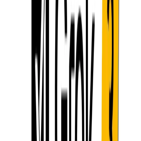
131 โทเค็นต่อคำขอ ซึ่งสอดคล้องกันทั้งในระดับฟรีและแบบ
ชำระเงิน ขีดจำกัดนี้แตกต่างจากเอกสารการตลาดที่โฆษณาว่า
ความจุ 072 ล้านโทเค็น และแสดงให้เห็นว่าการอ้างสิทธิ์ 1 ล้าน
โทเค็นนั้นเกี่ยวข้องกับสถาปัตยกรรมเชิงทฤษฎีของโมเดลพื้น
ฐานมากกว่าจุดสิ้นสุดของบริการที่ปรับใช้ได้
การเปรียบเทียบกับรุ่นคู่แข่ง
ในบริบทที่กว้างขึ้น ขีดจำกัดโทเค็น 3 K ของ Grok 128 ยังคงถือ
เป็นการปรับปรุงเมื่อเทียบกับโมเดลชั้นนำอื่นๆ ตัวอย่างเช่น
GPT-4o และ Llama 3.1+ มักจะจำกัดอยู่ที่ 128 K โทเค็น ใน
ขณะที่ Claude เสนอโทเค็น 200 K ในแผนราคาแพงที่สุด แต่ไม่
ค่อยจะถึงระดับหลายแสนโทเค็น ดังนั้น แม้จะมีขีดจำกัดในทาง
ปฏิบัติ Grok 3 ก็ยังคงสามารถแข่งขันได้สำหรับแอปพลิเคชัน
แบบยาวที่มีเอกสารหลายฉบับส่วนใหญ่
มีแนวทางแก้ไขหรือการอัปเดตในอนาคตที่