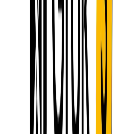
คาดว่าจะเปลี่ยนขีดจำกัดของ Grok หรือ
ไม่
การปรับปรุงที่เป็นไปได้และแผนงาน
xAI ได้ส่งสัญญาณถึงความพยายามในการพัฒนาอย่างต่อเนื่อง
เพื่อเชื่อมช่องว่างระหว่างความสามารถของแบบจำลองเชิง
ทฤษฎีและข้อจำกัดในระดับบริการ ด้วยคลัสเตอร์ 200 GPU ที่
อยู่ระหว่างการก่อสร้างและแผนสำหรับการฝึกอบรมในระดับที่
ใหญ่กว่า บริษัทแนะนำว่าการทำซ้ำในอนาคตอาจปรับปรุงการ
จัดการโทเค็นและลดเวลาแฝงสำหรับบริบทที่ขยายออกไป
นอกจากนี้ ปัญหาของ GitHub และฟอรัมสำหรับนักพัฒนายังชี้
ให้เห็นถึงเวอร์ชัน API ที่กำลังจะออกมาซึ่งอาจปลดล็อกขีดจำ
กัดโทเค็นในระดับคำขอที่สูงขึ้นสำหรับไคลเอนต์องค์กร
ข้อเสนอแนะจากชุมชนและผู้พัฒนา
ในขณะเดียวกัน ผู้ปฏิบัติได้คิดค้นกลยุทธ์เพื่อทำงานภายในขีด