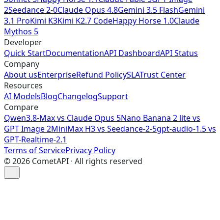
2
Seedance 2-0
Claude Opus 4.8
Gemini 3.5 Flash
Gemini
3.1 Pro
Kimi K3
Kimi K2.7 Code
Happy Horse 1.0
Claude
Mythos 5
Developer
Quick Start
Documentation
API Dashboard
API Status
Company
About us
Enterprise
Refund Policy
SLA
Trust Center
Resources
AI Models
Blog
Changelog
Support
Compare
Qwen3.8-Max vs Claude Opus 5
Nano Banana 2 lite vs
GPT Image 2
MiniMax H3 vs Seedance-2-5
gpt-audio-1.5 vs
GPT-Realtime-2.1
Terms of Service
Privacy Policy
©
2026
CometAPI · All rights reserved