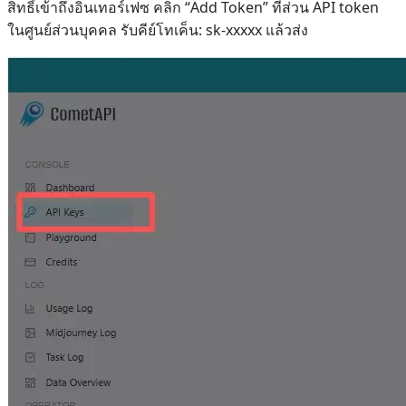
สิทธิ์เข้าถึงอินเทอร์เฟซ คลิก “Add Token” ที่ส่วน API token
ในศูนย์ส่วนบุคคล รับคีย์โทเค็น: sk-xxxxx แล้วส่ง