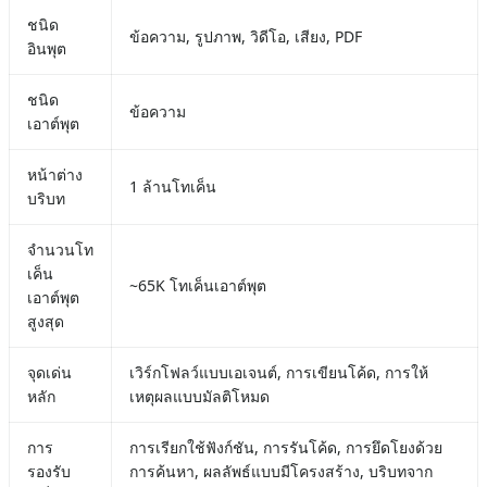
ชนิด
ข้อความ, รูปภาพ, วิดีโอ, เสียง, PDF
อินพุต
ชนิด
ข้อความ
เอาต์พุต
หน้าต่าง
1 ล้านโทเค็น
บริบท
จำนวนโท
เค็น
~65K โทเค็นเอาต์พุต
เอาต์พุต
สูงสุด
จุดเด่น
เวิร์กโฟลว์แบบเอเจนต์, การเขียนโค้ด, การให้
หลัก
เหตุผลแบบมัลติโหมด
การ
การเรียกใช้ฟังก์ชัน, การรันโค้ด, การยึดโยงด้วย
รองรับ
การค้นหา, ผลลัพธ์แบบมีโครงสร้าง, บริบทจาก