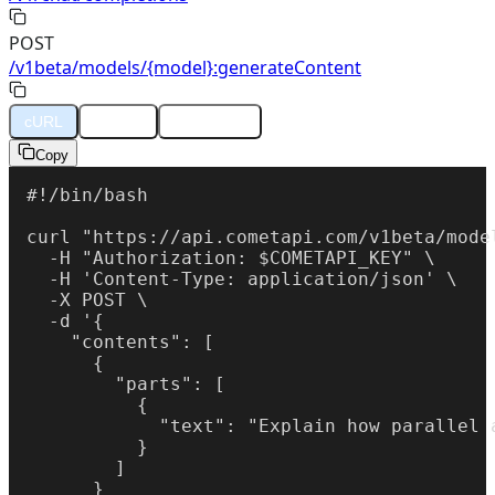
POST
/v1beta/models/{model}:generateContent
cURL
Python
JavaScript
Copy
#!/bin/bash

curl "https://api.cometapi.com/v1beta/mode
  -H "Authorization: $COMETAPI_KEY" \

  -H 'Content-Type: application/json' \

  -X POST \

  -d '{

    "contents": [

      {

        "parts": [

          {

            "text": "Explain how parallel 
          }

        ]

      }
