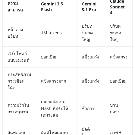
Claude
ความ
Gemini 3.5
Gemini
Sonnet
Flash
3.1 Pro
สามารถ
4
บริบท
บริบท
หน้าต่าง
1M tokens
ขนาด
ขนาด
บริบท
ใหญ่
ใหญ่
เวิร์กโฟลว์
ยอดเยี่ยม
แข็งแกร่ง
แข็งแกร่ง
แบบเอเจนต์
ประสิทธิภาพ
การเขียน
แข็งแกร่งมาก
แข็งแกร่ง
ยอดเยี่ยม
โค้ด
เวลาแฝงแบบ
ความเร็วใน
ปาน
Flash ที่ปรับให้
ช้ากว่า
การอนุมาน
กลาง
เหมาะสม
มัลติ
อินพุตแบบ
มัลติโหมดแบบ
ภาพ +