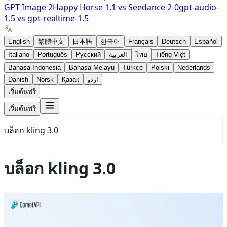
GPT Image 2
Happy Horse 1.1
vs
Seedance 2-0
gpt-audio-
1.5
vs
gpt-realtime-1.5
English
繁體中文
日本語
한국어
Français
Deutsch
Español
Italiano
Português
Русский
العربية
ไทย
Tiếng Việt
Bahasa Indonesia
Bahasa Melayu
Türkçe
Polski
Nederlands
Danish
Norsk
Қазақ
اردو
เริ่มต้นฟรี
เริ่มต้นฟรี
บล็อก kling 3.0
บล็อก kling 3.0
Aug 4, 2026
kling 3.0