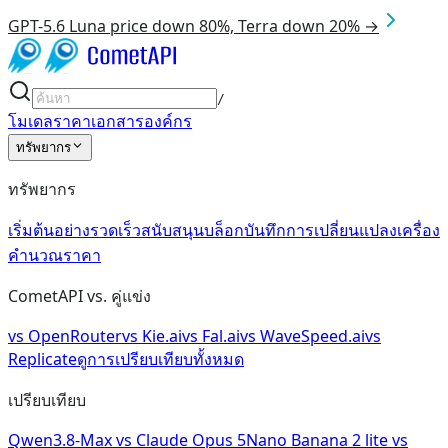
GPT-5.6 Luna price down 80%, Terra down 20% →
/
โมเดล
ราคา
เอกสาร
องค์กร
ทรัพยากร
ทรัพยากร
เริ่มต้นอย่างรวดเร็ว
สนับสนุน
บล็อก
บันทึกการเปลี่ยนแปลง
เครื่อง
คำนวณราคา
CometAPI vs. คู่แข่ง
vs
OpenRouter
vs
Kie.ai
vs
Fal.ai
vs
WaveSpeed.ai
vs
Replicate
ดูการเปรียบเทียบทั้งหมด
เปรียบเทียบ
Qwen3.8-Max
vs
Claude Opus 5
Nano Banana 2 lite
vs