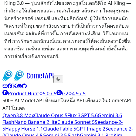
Kling 3.0 — รุ่นหลักถัดไปของตระกูลโมเดลวิดีโอ AI Kling —
กำลังก่อให้เกิดกระแสความสนใจอย่างล้นหลามในหมู่ชุมชน
นักสร้างสรรค์ เอเจนซี และทีมผลิตภัณฑ์. ผู้ให้บริการและนัก
วิเคราะห์ในชุมชนกำลังบรรยายว่านี่เป็นก้าวกระโดดระดับเจ
เนอเรชัน: ผลลัพธ์ที่ยาวขึ้น การสังเคราะห์เสียง–วิดีโอแบบเน
ทีฟ การรักษาเอกลักษณ์และคาแรกเตอร์ให้คงเส้นคงวายิ่งขึ้น
ตลอดซีเควนซ์หลายช็อต และการควบคุมที่แม่นยำยิ่งขึ้นเพื่อ
การเล่าเรื่องเชิงภาพยนตร์.
Product Hunt
5.0 / 5
G2
4.9 / 5
500+ AI Model API ทั้งหมดในหนึ่ง API เพียงแค่ใน CometAPI
API โมเดล
Qwen3.8-Max
Claude Opus 5
Flux 3
GPT 5.6
Gemini 3.6
Flash
Nano Banana 2 lite
Claude Sonnet 5
Seedance-2-
5
Happy Horse 1.1
Claude Fable 5
GPT Image 2
Seedance 2-
0
Claude Opus 4.8
Gemini 3.5 Flash
Gemini 3.1 Pro
Kimi