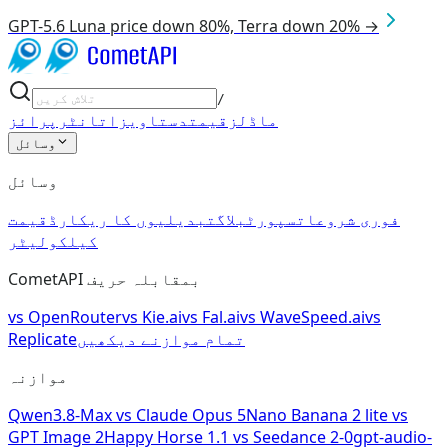
GPT-5.6 Luna price down 80%, Terra down 20% →
/
ماڈلز
قیمت
دستاویزات
انٹرپرائز
وسائل
وسائل
فوری شروعات
سپورٹ
بلاگ
تبدیلیوں کا ریکارڈ
قیمت
کیلکولیٹر
CometAPI بمقابلہ حریف
vs
OpenRouter
vs
Kie.ai
vs
Fal.ai
vs
WaveSpeed.ai
vs
تمام موازنے دیکھیں
Replicate
موازنہ
Qwen3.8-Max
vs
Claude Opus 5
Nano Banana 2 lite
vs
GPT Image 2
Happy Horse 1.1
vs
Seedance 2-0
gpt-audio-