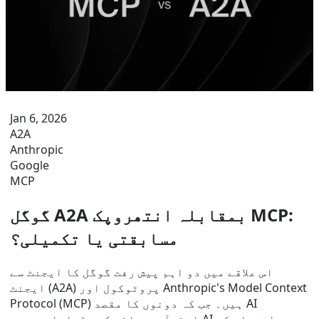
Jan 6, 2026
A2A
Anthropic
Google
MCP
گوگل A2A بمقابلہ انتھروپک MCP:
مسابقتی یا تکمیلی؟
اس علاقے میں دو اہم پیش رفت گوگل کا ایجنٹ سے
ایجنٹ (A2A) پروٹوکول اور Anthropic's Model Context
Protocol (MCP) ہیں۔ جب کہ دونوں کا مقصد AI