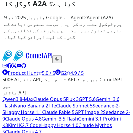
گوگل کا A2A کیا ہے؟
9 اپریل 2025 کو، Google نے Agent2Agent (A2A)
پروٹوکول متعارف کرایا، جس سے مصنوعی ذہانت کے
باہمی تعاون میں ایک اہم پیش رفت کی نشاندہی کی
گئی۔ کے لیے ڈیزائن کیا گیا۔
Product Hunt
5.0 / 5
G2
4.9 / 5
500+ AI ماڈل API، تمام ایک API میں۔ صرف CometAPI
میں
ماڈلز API
Qwen3.8-Max
Claude Opus 5
Flux 3
GPT 5.6
Gemini 3.6
Flash
Nano Banana 2 lite
Claude Sonnet 5
Seedance-2-
5
Happy Horse 1.1
Claude Fable 5
GPT Image 2
Seedance 2-
0
Claude Opus 4.8
Gemini 3.5 Flash
Gemini 3.1 Pro
Kimi
K3
Kimi K2.7 Code
Happy Horse 1.0
Claude Mythos
5
Claude Opus 4.7