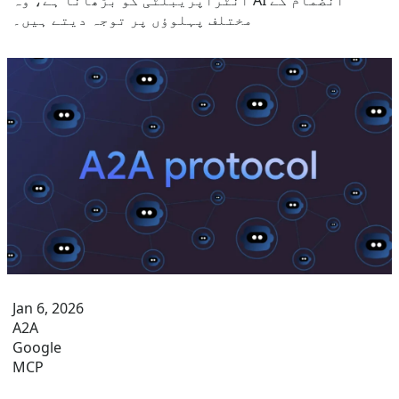
انٹرآپریبلٹی کو بڑھانا ہے، وہ AI انضمام کے
مختلف پہلوؤں پر توجہ دیتے ہیں۔
Jan 6, 2026
A2A
Google
MCP