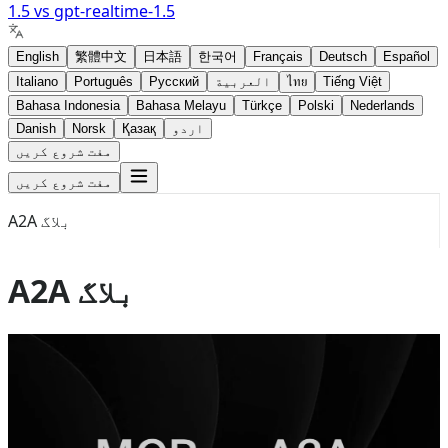
1.5
vs
gpt-realtime-1.5
English
繁體中文
日本語
한국어
Français
Deutsch
Español
Tiếng Việt
ไทย
العربية
Русский
Português
Italiano
Bahasa Indonesia
Bahasa Melayu
Türkçe
Polski
Nederlands
اردو
Қазақ
Norsk
Danish
مفت شروع کریں
مفت شروع کریں
A2A بلاگ
A2A بلاگ