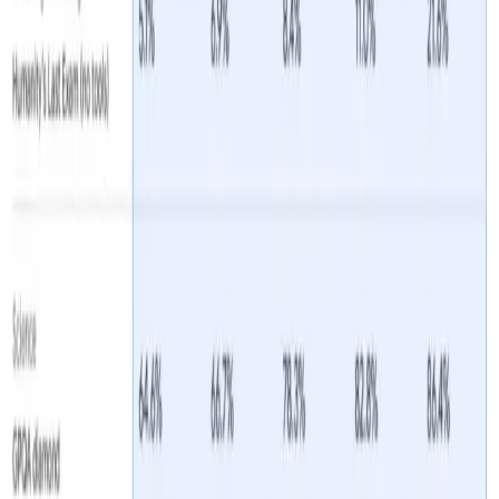
Kiểm soát suy nghĩ
: Thực hiện một
ngân sách tư
duy năng động
thông qua một tham số API, với
suy nghĩ
bị tắt theo mặc định
để tối đa hóa tốc độ
và giảm chi phí.
Độ trễ thấp
: Được thiết kế cho một
thời gian
nhanh chóng để có được token đầu tiên
Flash-Lite
giảm thiểu chi phí khởi động, đạt độ trễ dưới 100
ms trên cơ sở hạ tầng Google Cloud tiêu chuẩn.
Thông lượng cao
:Với các đường ống giải mã có
khả năng, nó duy trì
hàng trăm token mỗi giây
,
mở khóa trải nghiệm người dùng theo thời gian
thực trong các ứng dụng chatbot và phát trực
tuyến.
Hỗ trợ đa phương thức
:Mặc dù được tối ưu hóa
chủ yếu cho văn bản, Flash-Lite cũng chấp nhận
hình ảnh
,
âm thanh
và
video
đầu vào thông qua
API Gemini, cho phép sử dụng linh hoạt từ tóm tắt
tài liệu đến các tác vụ thị giác nhẹ.