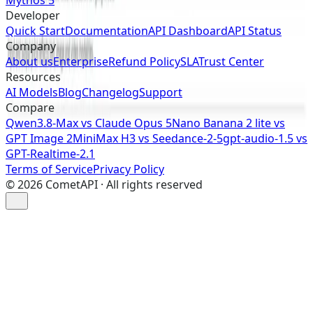
Mythos 5
Developer
Quick Start
Documentation
API Dashboard
API Status
Company
About us
Enterprise
Refund Policy
SLA
Trust Center
Resources
AI Models
Blog
Changelog
Support
Compare
Qwen3.8-Max vs Claude Opus 5
Nano Banana 2 lite vs
GPT Image 2
MiniMax H3 vs Seedance-2-5
gpt-audio-1.5 vs
GPT-Realtime-2.1
Terms of Service
Privacy Policy
©
2026
CometAPI · All rights reserved