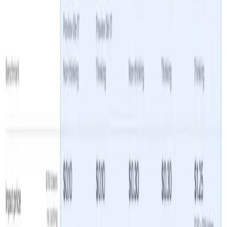
Anna
Jun 26, 2025
Gemini 2.5 Flash-Lite API
đại diện cho sản phẩm mới
nhất của Google trong nhóm các mô hình lý luận lai,
được thiết kế để cung cấp
hiệu quả chi phí vô song
và
độ trễ cực thấp
dành cho các ứng dụng có khối lượng
lớn, nhạy cảm với độ trễ.
Thông tin cơ bản & Tính năng
Được công bố trong bản phát hành xem trước vào ngày
17 tháng 2025 năm 2.5, Flash-Lite hoàn thiện dòng sản
phẩm Gemini XNUMX—cùng với Flash và Pro—bằng cách
cung cấp cho các nhà phát triển một tùy chọn được tối
ưu hóa cho
tốc độ
,
giá-hiệu suất
và
suy nghĩ thích nghi
khả năng .
Bạn có thể bắt đầu sử dụng Gemini 2.5 Flash-Lite bằng
cách chỉ định "gemini-2.5-flash-lite" trong mã của mình.
Nếu bạn đang sử dụng phiên bản xem trước, bạn có thể