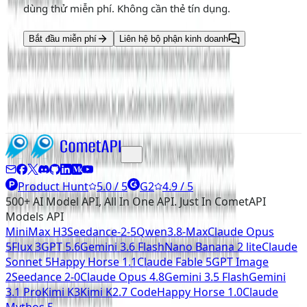
dùng thử miễn phí. Không cần thẻ tín dụng.
Bắt đầu miễn phí
Liên hệ bộ phận kinh doanh
Đọc thêm
Product Hunt
5.0 / 5
G2
4.9 / 5
500+ AI Model API, All In One API. Just In CometAPI
Models API
MiniMax H3
Seedance-2-5
Qwen3.8-Max
Claude Opus
5
Flux 3
GPT 5.6
Gemini 3.6 Flash
Nano Banana 2 lite
Claude
Sonnet 5
Happy Horse 1.1
Claude Fable 5
GPT Image
2
Seedance 2-0
Claude Opus 4.8
Gemini 3.5 Flash
Gemini
3.1 Pro
Kimi K3
Kimi K2.7 Code
Happy Horse 1.0
Claude