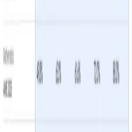
Chi tiết kỹ thuật
Lý luận thích ứng
:
hỗ
Gemini 2.5 Flash-Lite
trợ theo yêu cầu
Suy nghĩ
, cho phép các nhà phát
triển phân bổ tài nguyên tính toán chỉ khi cần suy
luận sâu hơn.
Tích hợp công cụ
: Khả năng tương thích hoàn toàn
với các công cụ gốc của Gemini 2.5, bao gồm
Tiếp
đất với Google Tìm kiếm
,
Thực thi mã
,
Bối cảnh
URL
và
Gọi hàm
để có quy trình làm việc đa phương
thức liền mạch.
Giao thức bối cảnh mô hình (MCP)
: Tận dụng MCP
của Google để lấy dữ liệu web theo thời gian thực,
đảm bảo phản hồi
up-to-date
và
phù hợp với ngữ
cảnh
.
Tùy chọn triển khai
: Có sẵn thông qua
Sao
chổiAPI
,
API Song Tử
,
Đỉnh AI
và
Studio AI của
Google
, với bản xem trước dành cho những người
dùng đầu tiên dùng thử và cung cấp phản hồi.