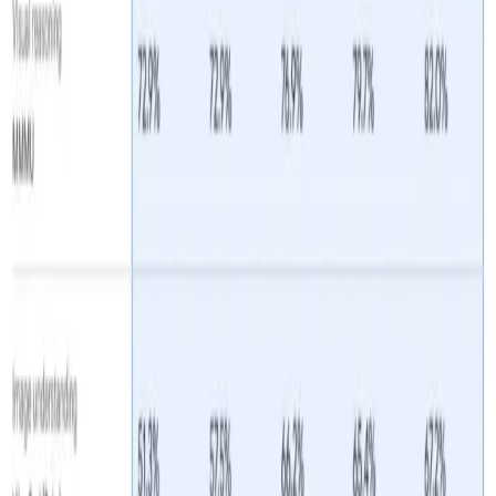
Lite
Xem trước trạng thái
: Có thể trải qua các thay đổi
về API trước GA; quá trình tích hợp cần tính đến khả
năng tăng phiên bản.
Không có điều chỉnh tinh chỉnh tức thời
: Không
thể tải lên trọng số tùy chỉnh; phụ thuộc vào kỹ
thuật nhanh chóng và thông báo hệ thống.
Giảm khả năng sáng tạo
: Được điều chỉnh cho các
tác vụ xác định, thông lượng cao; ít phù hợp cho
việc tạo ra thế hệ mở hoặc viết "sáng tạo".
Giới hạn tài nguyên
: Chỉ mở rộng tuyến tính lên
đến ~16 vCPU; ngoài mức này, thông lượng sẽ giảm
dần.
Ràng buộc đa phương thức
: Hỗ trợ đầu vào hình
ảnh/âm thanh nhưng độ trung thực hạn chế;
không lý tưởng cho các tác vụ ghi âm hình ảnh
hoặc âm thanh nặng.
Sự cân bằng giữa cửa sổ ngữ cảnh
:Mặc dù chấp
nhận tới 1 triệu mã thông báo, nhưng suy luận thực
tế ở quy mô đó có thể thấy thông lượng giảm.