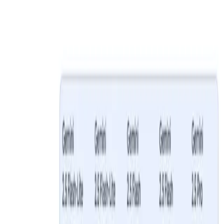
GPT-5.6 Luna price down 80%, Terra down 20% →
Models
Pricing
Enterprise
Resources
Bắt đầu miễn phí
Bắt đầu miễn phí
Home
Blog
Gemini 2.5 Flash-Lite API
Gemini 2.5 Flash-Lite API