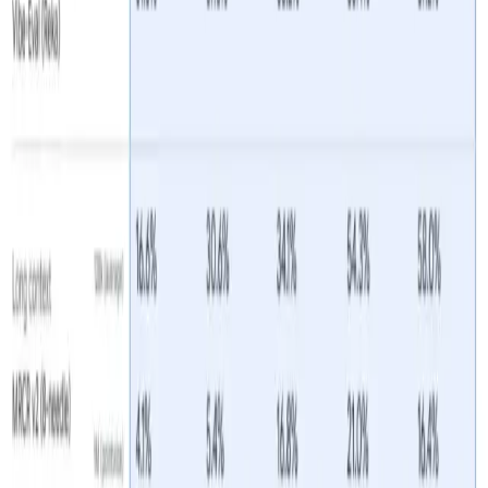
Cách gọi
Gemini 2.5 Flash-
API từ CometAPI
Lite
Gemini 2.5 Flash-Lite
Giá API trong
CometAPI，giảm giá 20% so với giá chính
thức:
Mã thông báo đầu vào: $0.08/M mã thông báo
Mã thông báo đầu ra: 0.32 đô la/M mã thông báo
Các bước cần thiết
Đăng nhập vào "
cometapi.com
. Nếu bạn chưa phải
là người dùng của chúng tôi, vui lòng đăng ký trước
Nhận khóa API thông tin xác thực truy cập của giao
diện. Nhấp vào “Thêm mã thông báo” tại mã thông
báo API trong trung tâm cá nhân, nhận khóa mã
thông báo: sk-xxxxx và gửi.