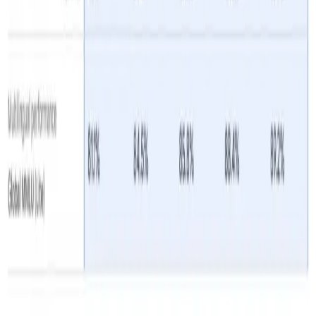
Lấy url của trang web
này:
https://api.cometapi.com/
Phương pháp sử dụng
Chọn hàng**
**” điểm
gemini-2.5-flash-lite
cuối để gửi yêu cầu API và thiết lập nội dung yêu
cầu. Phương thức yêu cầu và nội dung yêu cầu
được lấy từ tài liệu API của trang web của chúng tôi.
Trang web của chúng tôi cũng cung cấp thử
nghiệm Apifox để thuận tiện cho bạn.
Thay thế bằng khóa CometAPI thực tế từ tài khoản
của bạn.
Chèn câu hỏi hoặc yêu cầu của bạn vào trường nội
dung—đây là nội dung mà mô hình sẽ phản hồi.
. Xử lý phản hồi API để nhận được câu trả lời đã tạo.
CometAPI cung cấp một API REST hoàn toàn tương thích
—cho việc di chuyển liền mạch. Chi tiết chính để
Tài liệu
API
: