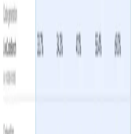
Hiệu suất chuẩn của
Gemini 2.5
Flash-Lite
Độ trễ
: Đạt tới
Thời gian phản hồi trung bình
thấp hơn 50%
so với Gemini 2.5 Flash, với điển hình
dưới 100 ms
độ trễ trên các chuẩn phân loại và
tóm tắt.
Thông lượng
: Tối ưu hóa cho
mở to
khối lượng
công việc, duy trì hàng chục nghìn yêu cầu mỗi
phút mà không làm giảm hiệu suất.
Giá cả-Hiệu suất
: Thể hiện một
Giảm 25% chi phí
cho mỗi 1,000 token
so với đối tác Flash của nó,
làm cho nó trở thành
Tối ưu Pareto
lựa chọn cho
các triển khai tiết kiệm chi phí.
Công nghiệp áp dụng
: Người dùng ban đầu báo
cáo sự tích hợp liền mạch vào quy trình sản xuất,
với các số liệu hiệu suất phù hợp hoặc vượt quá dự
đoán ban đầu.