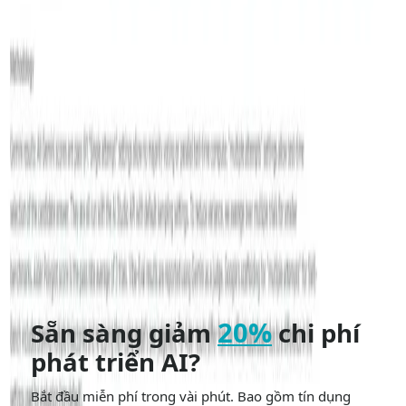
URL cơ
sở:
https://api.cometapi.com/v1/chat/comp
Tên Model:
"
"
gemini-2.5-flash-lite
Xác thực:
cú
Bearer YOUR_CometAPI_API_KEY
đội đầu
Xem thêm
Song Tử 2.5 Pro
91
lượt xem
Đã được xem xét về độ rõ ràng, ghi nguồn và thuật ngữ
API hiện tại.
Thẻ
gemini-2-5-flash-lite
Một cuộc trò chuyện. Mọi thứ hòa quyện.
Miễn phí trong
thời gian có hạn
Dùng thử miễn phí
20%
Sẵn sàng giảm
chi phí
phát triển AI?
Bắt đầu miễn phí trong vài phút. Bao gồm tín dụng