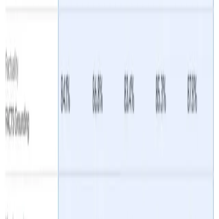
Trường hợp sử dụng lý tưởng
Nhiệm vụ có tần suất cao, độ phức tạp thấp:
Tự
động gắn thẻ, phân tích tình cảm và dịch hàng loạt
Đường ống nhạy cảm về chi phí:
Trích xuất dữ
liệu từ các tập tài liệu lớn, tóm tắt hàng loạt định kỳ
Kịch bản Edge và Mobile:
Khi độ trễ là quan trọng
nhưng ngân sách tài nguyên bị hạn chế
Hạn chế của
Gemini 2.5 Flash-