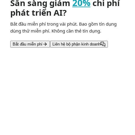
20%
Sẵn sàng giảm
chi phí
phát triển AI?
Bắt đầu miễn phí trong vài phút. Bao gồm tín dụng
dùng thử miễn phí. Không cần thẻ tín dụng.
Bắt đầu miễn phí
Liên hệ bộ phận kinh doanh
Đọc thêm
Tất cả
June 29, 2026
Kling
sora-2
Midjourney
CometAPI so với Kie.ai: So sánh toàn diện về tính
năng & giá