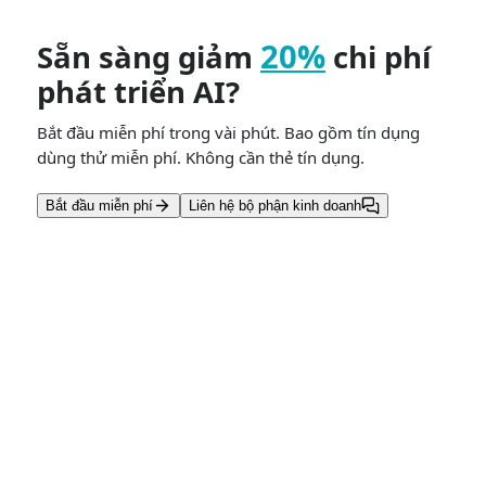
Dùng thử miễn phí
20%
Sẵn sàng giảm
chi phí
phát triển AI?
Bắt đầu miễn phí trong vài phút. Bao gồm tín dụng
dùng thử miễn phí. Không cần thẻ tín dụng.
Bắt đầu miễn phí
Liên hệ bộ phận kinh doanh
Đọc thêm
Tất cả
June 29, 2026
Kling
sora-2
Midjourney