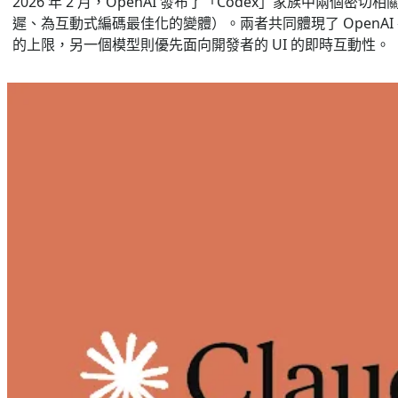
2026 年 2 月，OpenAI 發布了「Codex」家族中兩個密切
遲、為互動式編碼最佳化的變體）。兩者共同體現了 Open
的上限，另一個模型則優先面向開發者的 UI 的即時互動性。