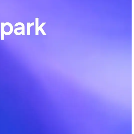
del。 - 驗證與觀察：在沙盒或控制台先試跑
碼/控制台使用：若平台提供
費。 - 在 IDE/外掛中使用：若名稱出現在
擇該模型。 若該模型主打程式碼能力（從
、輸出檔案結構、風格規範
片段、專案目錄與單元測試，要求通過測試或產
列表與運行說明。 - 控制改動範圍：在大
敏感程式碼或金鑰；必要時使用企業/私有部
我可根據實際介面與端點提供更精準的使
。Codex-Spark 以模型規模換取極低延遲與極高的 token 吞吐
並具備 128k token 的上下文視窗。此發佈旨在滿足互動式開發者