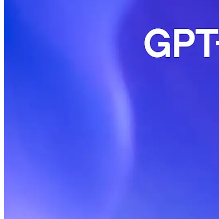
台提供的官方 SDK（如 JavaScript
簡單指令，確認回應結構、延遲、錯誤碼與
Playground/Studio/Conso
IDE 外掛（VS Code、JetBrain
「Codex」推測），建議的使用實務：
（lint/formatter）、效能/安
生測試。 - 要求可執行產物：請求產生
型專案中指定只改動某些檔案/函式，避免
署與內容過濾。 請告知該名稱的來源或
用指引與範例。
在 2026 年 2 月，OpenAI 推出 GPT-5.3-Codex-
量；OpenAI 報告顯示，該模型在與 Cerebras 合作提供的低
工作流程：即時編碼、即時編輯、IDE 內緊湊的編輯–編譯