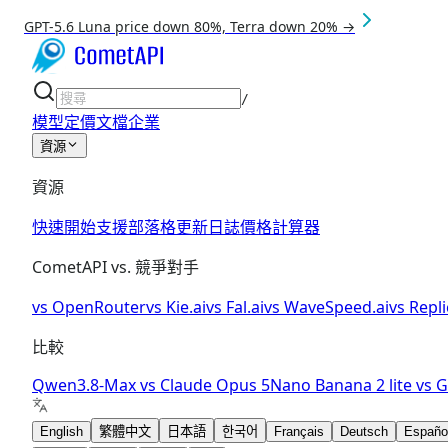
GPT-5.6 Luna price down 80%, Terra down 20% →
/
模型
定價
文檔
企業
資源
資源
快速開始
支援
部落格
更新日誌
價格計算器
CometAPI vs. 競爭對手
vs
OpenRouter
vs
Kie.ai
vs
Fal.ai
vs
WaveSpeed.ai
vs
Repli
比較
Qwen3.8-Max
vs
Claude Opus 5
Nano Banana 2 lite
vs
G
English
繁體中文
日本語
한국어
Français
Deutsch
Españo