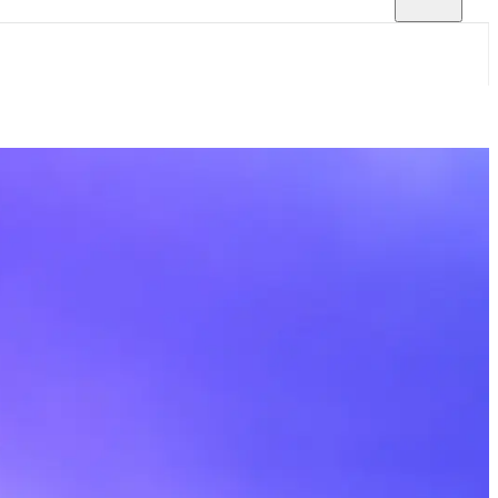
x-Spark」的公開模型。這個名稱更像是某平
ark」表示加速/輕量版本）。若它來自特
來源與權限：在所屬平台的文件或控制台確
I 權限與配額。 - 檢查正確模型名稱：文件中
 Key：在平台控制台生成金鑰，於請求頭或
求： - REST：呼叫該平台的聊天/補全端點，並
x_tokens、tools 等）。 - SDK：使用平