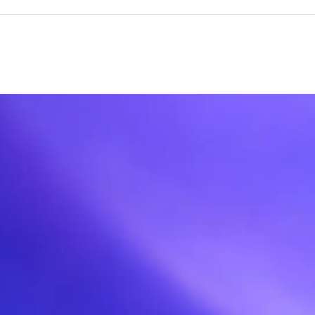
ropic 等）找到名為「GPT-5.3-Code
如以「Codex」表示偏重程式碼、「Sp
準。 如何使用（通用步驟）： - 確認
否可用（公開/內測/企業版），以及對應的 AP
需大小寫精確匹配）。 - 取得與配置 API
on: Bearer YOUR_KEY）。 - 發送請
ark」，傳入訊息與參數（temperature、ma