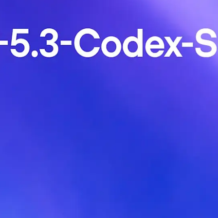
/Python），在初始化或呼叫方法時指定 mo
費率限制；再漸進擴大場景。 - 在無代
le，直接在介面選擇該模型測試；留意會話上限與計
s）設定裡，於外掛設定填入 API Key 並選
 - 提供明確任務與約束：語言、框架版本
全要求。 - 附上下文與測試：加入現有程式碼
最小可重現範例（MRE）、命令列步驟、依賴
大面積重寫。 - 安全與隱私：避免上傳
連結（例如所屬平台、文件頁或產品頁），
Spark，這是 Codex 系列的一個研究預覽變體，明確針對即時編碼進行優化
延遲硬體路徑上服務時，生成速度可達 >1,000 tokens/sec，
–執行循環，以及響應性至關重要的代理式編碼工作流程。