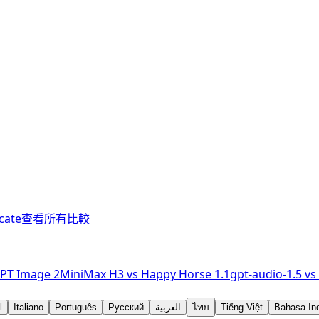
cate
查看所有比較
PT Image 2
MiniMax H3
vs
Happy Horse 1.1
gpt-audio-1.5
vs
l
Italiano
Português
Русский
العربية
ไทย
Tiếng Việt
Bahasa In