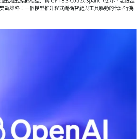
式程式編碼模型）與 GPT-5.3-Codex-Spark（更小、超低延
」的雙軌策略：一個模型推升程式編碼智能與工具驅動的代理行為