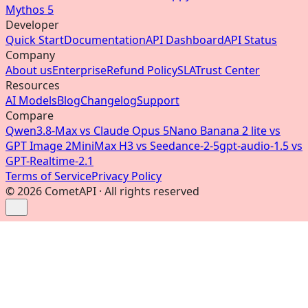
Mythos 5
Developer
Quick Start
Documentation
API Dashboard
API Status
Company
About us
Enterprise
Refund Policy
SLA
Trust Center
Resources
AI Models
Blog
Changelog
Support
Compare
Qwen3.8-Max vs Claude Opus 5
Nano Banana 2 lite vs
GPT Image 2
MiniMax H3 vs Seedance-2-5
gpt-audio-1.5 vs
GPT-Realtime-2.1
Terms of Service
Privacy Policy
©
2026
CometAPI · All rights reserved