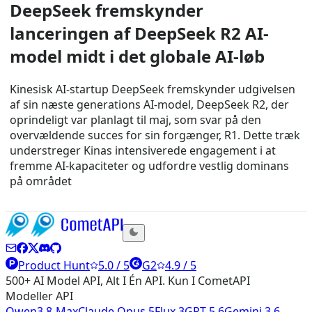
DeepSeek fremskynder
lanceringen af ​​DeepSeek R2 AI-
model midt i det globale AI-løb
Kinesisk AI-startup DeepSeek fremskynder udgivelsen
af ​​sin næste generations AI-model, DeepSeek R2, der
oprindeligt var planlagt til maj, som svar på den
overvældende succes for sin forgænger, R1. Dette træk
understreger Kinas intensiverede engagement i at
fremme AI-kapaciteter og udfordre vestlig dominans
på området
Product Hunt
5.0 / 5
G2
4.9 / 5
500+ AI Model API, Alt I Én API. Kun I CometAPI
Modeller API
Qwen3.8-Max
Claude Opus 5
Flux 3
GPT 5.6
Gemini 3.6