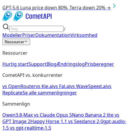
GPT-5.6 Luna price down 80%, Terra down 20% →
/
Modeller
Priser
Dokumentation
Virksomhed
Ressourcer
Ressourcer
Hurtig start
Support
Blog
Ændringslog
Prisberegner
CometAPI vs. konkurrenter
vs
OpenRouter
vs
Kie.ai
vs
Fal.ai
vs
WaveSpeed.ai
vs
Replicate
Se alle sammenligninger
Sammenlign
Qwen3.8-Max
vs
Claude Opus 5
Nano Banana 2 lite
vs
GPT Image 2
Happy Horse 1.1
vs
Seedance 2-0
gpt-audio-
1.5
vs
gpt-realtime-1.5