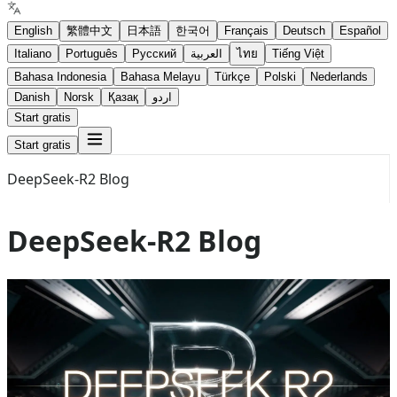
English
繁體中文
日本語
한국어
Français
Deutsch
Español
Italiano
Português
Русский
العربية
ไทย
Tiếng Việt
Bahasa Indonesia
Bahasa Melayu
Türkçe
Polski
Nederlands
Danish
Norsk
Қазақ
اردو
Start gratis
Start gratis
DeepSeek-R2 Blog
DeepSeek-R2 Blog