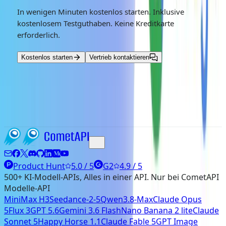
In wenigen Minuten kostenlos starten. Inklusive
kostenlosem Testguthaben. Keine Kreditkarte
erforderlich.
Kostenlos starten
Vertrieb kontaktieren
Mehr lesen
Product Hunt
5.0 / 5
G2
4.9 / 5
500+ KI-Modell-APIs, Alles in einer API. Nur bei CometAPI
Modelle-API
MiniMax H3
Seedance-2-5
Qwen3.8-Max
Claude Opus
5
Flux 3
GPT 5.6
Gemini 3.6 Flash
Nano Banana 2 lite
Claude
Sonnet 5
Happy Horse 1.1
Claude Fable 5
GPT Image