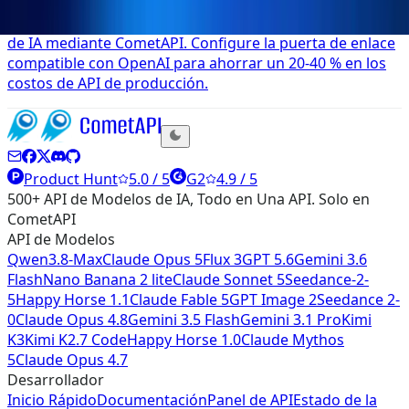
Aprenda a conectar Open WebUI a más de 500 modelos
de IA mediante CometAPI. Configure la puerta de enlace
compatible con OpenAI para ahorrar un 20-40 % en los
costos de API de producción.
Product Hunt
5.0 / 5
G2
4.9 / 5
500+ API de Modelos de IA, Todo en Una API. Solo en
CometAPI
API de Modelos
Qwen3.8-Max
Claude Opus 5
Flux 3
GPT 5.6
Gemini 3.6
Flash
Nano Banana 2 lite
Claude Sonnet 5
Seedance-2-
5
Happy Horse 1.1
Claude Fable 5
GPT Image 2
Seedance 2-
0
Claude Opus 4.8
Gemini 3.5 Flash
Gemini 3.1 Pro
Kimi
K3
Kimi K2.7 Code
Happy Horse 1.0
Claude Mythos
5
Claude Opus 4.7
Desarrollador
Inicio Rápido
Documentación
Panel de API
Estado de la