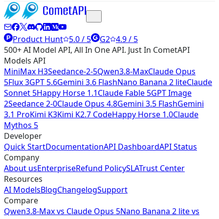
Product Hunt
5.0 / 5
G2
4.9 / 5
500+ AI Model API, All In One API. Just In CometAPI
Models API
MiniMax H3
Seedance-2-5
Qwen3.8-Max
Claude Opus
5
Flux 3
GPT 5.6
Gemini 3.6 Flash
Nano Banana 2 lite
Claude
Sonnet 5
Happy Horse 1.1
Claude Fable 5
GPT Image
2
Seedance 2-0
Claude Opus 4.8
Gemini 3.5 Flash
Gemini
3.1 Pro
Kimi K3
Kimi K2.7 Code
Happy Horse 1.0
Claude
Mythos 5
Developer
Quick Start
Documentation
API Dashboard
API Status
Company
About us
Enterprise
Refund Policy
SLA
Trust Center
Resources
AI Models
Blog
Changelog
Support
Compare
Qwen3.8-Max vs Claude Opus 5
Nano Banana 2 lite vs