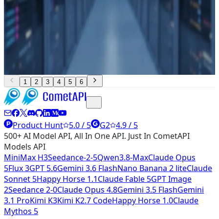
り、AMD は Instinct line において本モデルの Day-0 GPU
サポートを発表した。ByteDance は、同じホリデー期間
にアップグレードをリリースした主要な国内競合の一つで
ある。OpenAI は、ベンチマークや統合スタイルにおける
比較の参照点として引き続き位置付けられている。
1
2
3
4
5
6
Product Hunt
5.0 / 5
G2
4.9 / 5
500+ AI Model API, All In One API. Just In CometAPI
Models API
MiniMax H3
Seedance-2-5
Qwen3.8-Max
Claude Opus
5
Flux 3
GPT 5.6
Gemini 3.6 Flash
Nano Banana 2 lite
Claude
Sonnet 5
Happy Horse 1.1
Claude Fable 5
GPT Image
2
Seedance 2-0
Claude Opus 4.8
Gemini 3.5 Flash
Gemini
3.1 Pro
Kimi K3
Kimi K2.7 Code
Happy Horse 1.0
Claude
Mythos 5