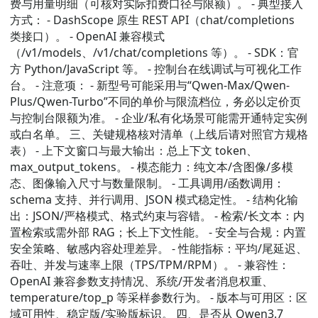
费与用量明细（可核对实际扣费口径与限额）。 - 典型接入
方式： - DashScope 原生 REST API（chat/completions
类接口）。 - OpenAI 兼容模式
（/v1/models、/v1/chat/completions 等）。 - SDK：官
方 Python/JavaScript 等。 - 控制台在线调试与可视化工作
台。 - 注意项： - 新型号可能采用与“Qwen-Max/Qwen-
Plus/Qwen-Turbo”不同的单价与限流档位，务必以定价页
与控制台限额为准。 - 企业/私有化场景可能需开通特定实例
或白名单。 三、关键规格核对清单（上线后请对照官方规格
表） - 上下文窗口与最大输出：总上下文 token、
max_output_tokens。 - 模态能力：纯文本/含图像/多模
态、图像输入尺寸与数量限制。 - 工具调用/函数调用：
schema 支持、并行调用、JSON 模式稳定性。 - 结构化输
出：JSON/严格模式、格式约束与容错。 - 检索/长文本：内
置检索或需外部 RAG；长上下文性能。 - 安全与合规：内置
安全策略、敏感内容处理差异。 - 性能指标：平均/尾延迟、
吞吐、并发与速率上限（TPS/TPM/RPM）。 - 兼容性：
OpenAI 兼容参数支持情况、系统/开发者消息权重、
temperature/top_p 等采样参数行为。 - 版本与可用区：区
域可用性、稳定版/实验版标识。 四、是否从 Qwen3.7