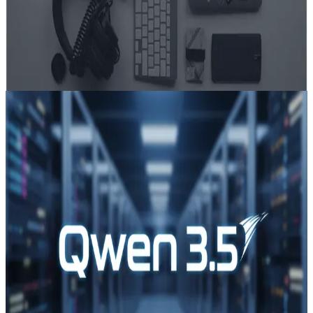
ニアに、出版レベルのグラフィック（インフォグラフィッ
ク、ポスター、PPTスライド）を作成でき、かつ高忠実度
の編集も行える単一のモデルを提供すること—3つや4つの
別個のモデルをつなぎ合わせることなく。
Aug 8, 2026
Qwen 3.5
Qwen 3.5 APIの使い方
旧正月の大晦日（Feb 16–17, 2026）に、Alibaba Group
は次世代モデル Qwen 3.5 をリリースした。同社
が“agentic AI”時代と呼ぶものに向けて位置付けられた、
マルチモーダルでエージェント機能を備えるモデルであ
る。業界報道では、効率とコストの大幅な向上に関する主
張や、ハードウェアおよびクラウドベンダーからの迅速な
支援が強調された。CometAPI は、ホスト型の API アクセ
スや OpenAI 互換の統合を望む開発者向けの選択肢であ