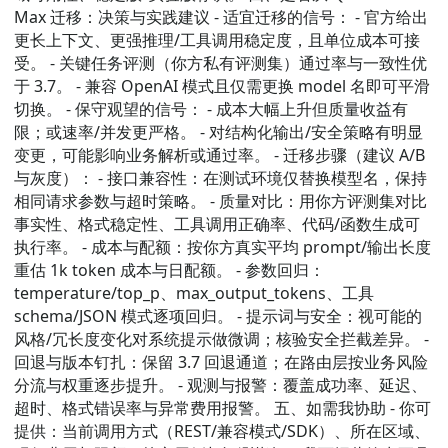
Max 迁移：决策与实践建议 - 适宜迁移的信号： - 官方给出
更长上下文、更强推理/工具调用稳定度，且单位成本可接
受。 - 关键任务评测（你方私有评测集）通过率与一致性优
于 3.7。 - 兼容 OpenAI 模式且仅需更换 model 名即可平滑
切换。 - 保守观望的信号： - 成本大幅上升但质量收益有
限；或速率/并发更严格。 - 对结构化输出/安全策略有明显
变更，可能影响业务解析或通过率。 - 迁移步骤（建议 A/B
与灰度）： - 接口兼容性：在测试环境仅替换模型名，保持
相同请求参数与超时策略。 - 质量对比：用你方评测集对比
事实性、格式稳定性、工具调用正确率、代码/函数生成可
执行率。 - 成本与配额：按你方真实平均 prompt/输出长度
重估 1k token 成本与日配额。 - 参数回归：
temperature/top_p、max_output_tokens、工具
schema/JSON 模式逐项回归。 - 提示词与安全：视可能的
风格/冗长度变化对系统提示做微调；核验安全拦截差异。 -
回退与版本钉扎：保留 3.7 回退通道；在路由层按业务风险
分流与权重逐步提升。 - 观测与报警：覆盖成功率、延迟、
超时、格式错误率与异常费用报警。 五、如需我协助 - 你可
提供：当前调用方式（REST/兼容模式/SDK）、所在区域、