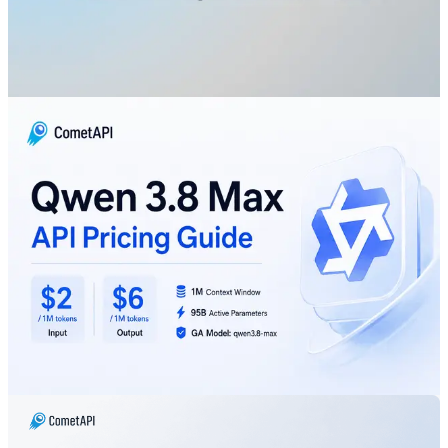
Qwen3.8-Max 解説：機能、ベンチマーク、Kimi K3 と
DeepSeek V4 Flash の比較
Aug 8, 2026
qwen 3.8 Max
Qwen 3.8 Max API 料金: 入力 $2、出
力 $6、コンテキスト 1M
Qwen 3.8 Max は、入力あたり $2/M、出力あたり $6/M
の費用がかかります。キャッシュ費用、ツール費用、実
例、制限事項、そして Qwen 3.7 からの移行に関するアド
バイスを比較してください。