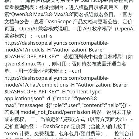
移。 一、如何快速核实可用性 - 在 DashScope/百炼控制台
查看模型列表：登录控制台，进入模型目录或调用区，搜
索“Qwen3.8 Max/3.8-Max/3.8”同名或近似名条目。 - 官方
文档与公告：查看 DashScope 产品文档与更新公告、定价
页面、OpenAI 兼容模式说明。 - 用 API 枚举模型（OpenAI
兼容模式）： - curl -s
https://dashscope.aliyuncs.com/compatible-
mode/v1/models -H "Authorization: Bearer
$DASHSCOPE_API_KEY" - 若返回列表中包含目标模型（如
qwen3.8-max 等），则可用；否则待发布或需开通白名
单。 - 用一次最小请求验证： - curl
https://dashscope.aliyuncs.com/compatible-
mode/v1/chat/completions -H "Authorization: Bearer
$DASHSCOPE_API_KEY" -H "Content-Type:
application/json" -d '{"model":"qwen3.8-
max","messages":[{"role":"user","content":"hello"}]}' -
若返回 model_not_found/permission 错误，说明未开放
或未授权。 二、当前定价与获取方式（以官方页面为准） -
定价查询路径： - DashScope 定价页（含输入/输出按千
token 计费、免费额度、包年包月/预付费等）。 - 控制台计