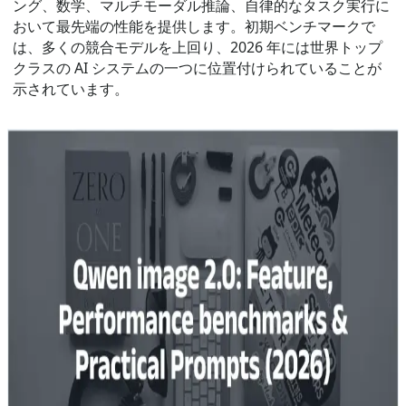
ング、数学、マルチモーダル推論、自律的なタスク実行に
おいて最先端の性能を提供します。初期ベンチマークで
は、多くの競合モデルを上回り、2026 年には世界トップ
クラスの AI システムの一つに位置付けられていることが
示されています。
Aug 8, 2026
Qwen Image 2.0
Qwen image 2.0: 機能、性能ベンチ
マーク & 実用的なプロンプト (2026)
Alibabaの次世代画像モデル—Qwen Image 2.0—は、マル
チモーダル基盤モデルにおける実用的でプロダクション志
向の一歩として登場した：ネイティブな2K生成、プロフェ
ッショナルグレードのテキストレンダリング、そしてパイ
プラインを簡素化するために生成と編集を統合したアーキ
テクチャ。目標：デザイナー、プロダクトチーム、エンジ