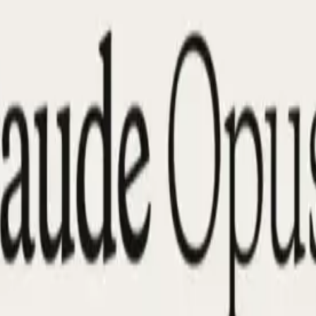
ға
 Claude Opus 4.1 дейін қолдайды
64,000 таңбалауышы
к
мділікті жоғалтпай шешуге мүмкіндік береді. Бұл жоғар
көп айналымды диалогтарды негіздейді.
ттеме
асы
Opus 4.1 үшін мақсатты қауіпсіздік бағалауларын е
98.76%
саясатты бұзатын сұрауларға қарсы, Opus 97.27 үш
раптық және киберқауіпсіздікті бағалау Anthropic комп