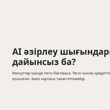
89
көрілім
Түсініктілік, дереккөзге сілтеме және ағымдағы API те
Тегтер
claude-opus-4-1
Бір чат. Бәрі біріктірілген.
Шектеулі уақытқа тегін
Тегін с
AI әзірлеу шығында
дайынсыз ба?
Минуттар ішінде тегін бастаңыз. Тегін сынақ кредитте
қосылған. Банк картасы талап етілмейді.
Толығырақ оқу