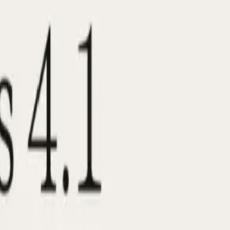
онтексттің кең ауқымды кодтық базалары мен
ы токен сыйымдылығы егжей-тегжейлі код шолуларын,
гжей-тегжейлі көрсету. Бір айналымды сынақтар
ін 4%, бұл модель сәйкессіз сұраулардан сенімдірек
аниясының тұрақты ашықтығы мен қауіпсіздік шараларын