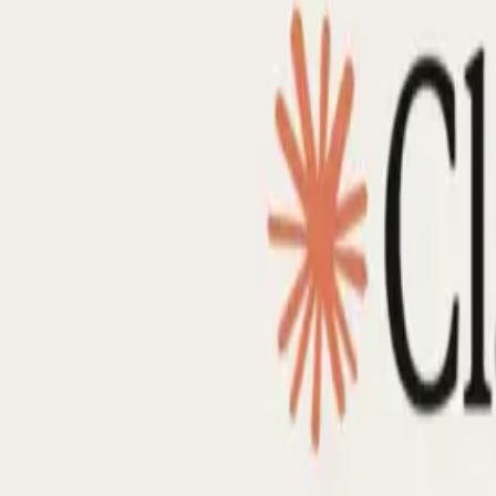
Мықты контекстік терезе және ба
Opus 4 сияқты бірдей баға деңгейлерін сақтай отырып,
«кеңейтілген ойлау» нұсқауларын үйлесімділік пен өні
егжей-тегжейлі техникалық талдауларды және күрделі 
Қауіпсіздік пен ашықтыққа мінде
Anthropic шығарылымы а
Жүйе картасының қосымш
жақсартылған зиянсыз жауап жылдамдығын көрсетеді
бас тартатынын растайды. Балалар қауіпсіздігі, бейта