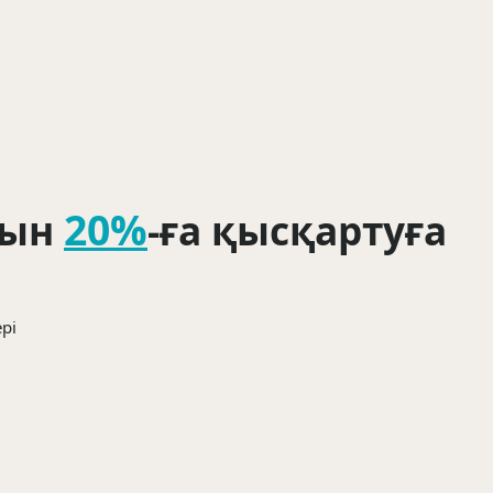
рминологиясы бойынша тексерілді.
ынау
20%
рын
-ға қысқартуға
рі