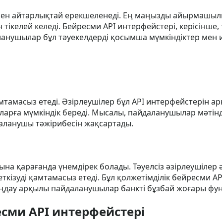
нен айтарлықтай ерекшеленеді. Ең маңызды айырмашылық
ікелей келеді. Бейресми API интерфейстері, керісінше, т
ланушылар бұл тәуекелдерді қосымша мүмкіндіктер мен
амтамасыз етеді. Әзірлеушілер бұл API интерфейстерін а
арға мүмкіндік береді. Мысалы, пайдаланушылар мәтінді
даланушы тәжірибесін жақсартады.
на қарағанда үнемдірек болады. Тәуелсіз әзірлеушілер 
жеткізуді қамтамасыз етеді. Бұл қолжетімділік бейресми
ңдау арқылы пайдаланушылар банкті бұзбай жоғары фун
есми API интерфейстері