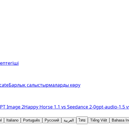
септегіші
cate
Барлық салыстырмаларды көру
PT Image 2
Happy Horse 1.1
vs
Seedance 2-0
gpt-audio-1.5
v
l
Italiano
Português
Русский
العربية
ไทย
Tiếng Việt
Bahasa In