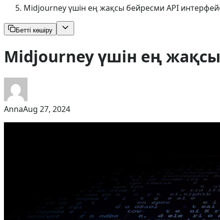
Midjourney үшін ең жақсы бейресми API интерфей
Бетті көшіру
Midjourney үшін ең жақс
Anna
Aug 27, 2024