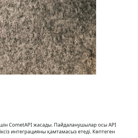
у үшін CometAPI жасады. Пайдаланушылар осы API
іксіз интеграцияны қамтамасыз етеді. Көптеген