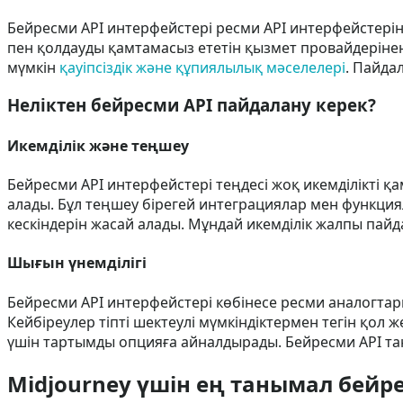
Бейресми API интерфейстері ресми API интерфейстері
пен қолдауды қамтамасыз ететін қызмет провайдерінен т
мүмкін
қауіпсіздік және құпиялылық мәселелері
. Пайда
Неліктен бейресми API пайдалану керек?
Икемділік және теңшеу
Бейресми API интерфейстері теңдесі жоқ икемділікті қ
алады. Бұл теңшеу бірегей интеграциялар мен функциял
кескіндерін жасай алады. Мұндай икемділік жалпы пай
Шығын үнемділігі
Бейресми API интерфейстері көбінесе ресми аналогтары
Кейбіреулер тіпті шектеулі мүмкіндіктермен тегін қол 
үшін тартымды опцияға айналдырады. Бейресми API та
Midjourney үшін ең танымал бейр