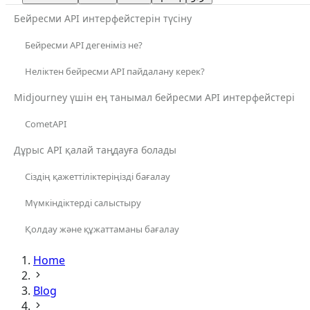
Бейресми API интерфейстерін түсіну
Бейресми API дегеніміз не?
Неліктен бейресми API пайдалану керек?
Midjourney үшін ең танымал бейресми API интерфейстері
CometAPI
Дұрыс API қалай таңдауға болады
Сіздің қажеттіліктеріңізді бағалау
Мүмкіндіктерді салыстыру
Қолдау және құжаттаманы бағалау
Home
Blog