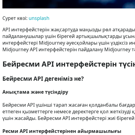
Сурет көзі:
unsplash
API интерфейстерін жақсартуда маңызды рөл атқарад
пайдаланушылар үшін бірегей артықшылықтарды ұсынад
интерфейстері Midjourney әуесқойлары үшін үздіксіз ин
Midjourney API интерфейстерін пайдалану Midjourney тә
Бейресми API интерфейстерін түсі
Бейресми API дегеніміз не?
Анықтама және түсіндіру
Бейресми API үшінші тарап жасаған қолданбалы бағдар
етпеген қызметтерге немесе деректерге қол жеткізуді
үшін жасайды. Бейресми API интерфейстері жиі біреге
Ресми API интерфейстерінен айырмашылығы