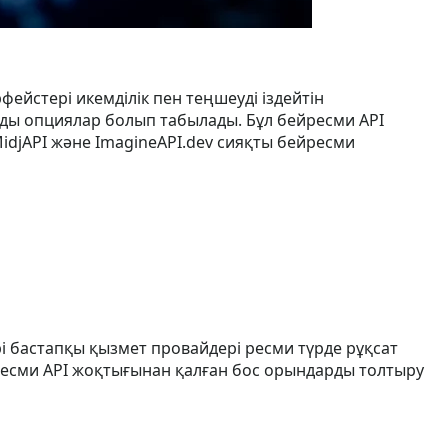
фейстері икемділік пен теңшеуді іздейтін
ды опциялар болып табылады. Бұл бейресми API
MidjAPI және ImagineAPI.dev сияқты бейресми
і бастапқы қызмет провайдері ресми түрде рұқсат
н ресми API жоқтығынан қалған бос орындарды толтыру