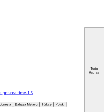
Тегін
бастау
s
gpt-realtime-1.5
donesia
Bahasa Melayu
Türkçe
Polski