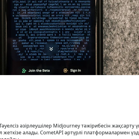
 Тәуелсіз әзірлеушілер Midjourney тәжірибесін жақсарт
л жеткізе алады. CometAPI әртүрлі платформалармен үзд