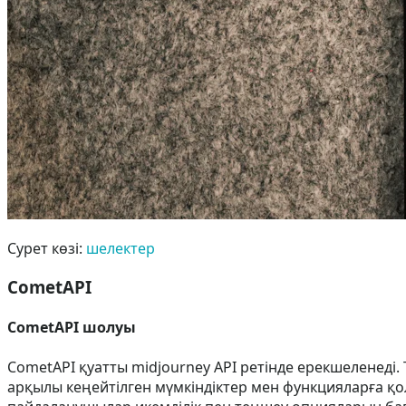
Сурет көзі:
шелектер
CometAPI
CometAPI шолуы
CometAPI қуатты midjourney API ретінде ерекшеленеді.
арқылы кеңейтілген мүмкіндіктер мен функцияларға қо