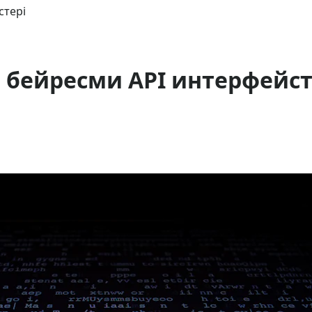
стері
ы бейресми API интерфейст