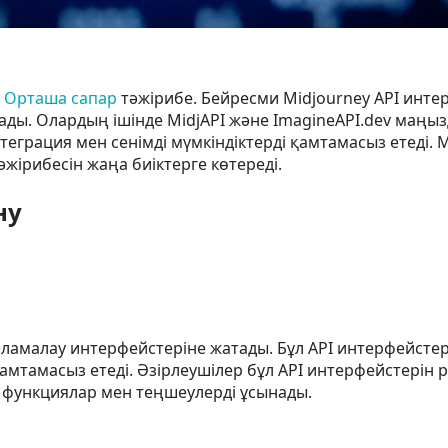
ы
Орташа сапар
тәжірибе. Бейресми Midjourney API интер
ы. Олардың ішінде MidjAPI және ImagineAPI.dev маңыз
теграция мен сенімді мүмкіндіктерді қамтамасыз етеді. 
жірибесін жаңа биіктерге көтереді.
ну
ламалау интерфейстеріне жатады. Бұл API интерфейстер
 қамтамасыз етеді. Әзірлеушілер бұл API интерфейстері
й функциялар мен теңшеулерді ұсынады.