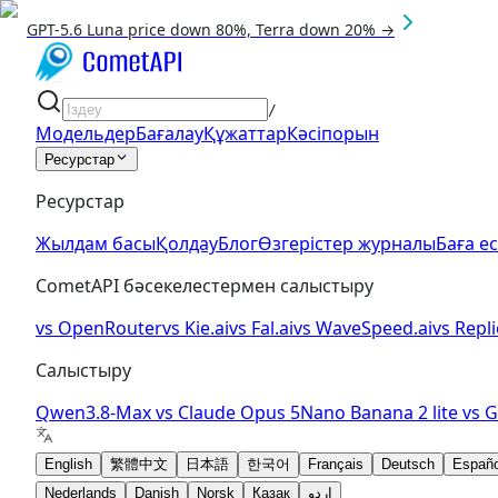
GPT-5.6 Luna price down 80%, Terra down 20% →
/
Модельдер
Бағалау
Құжаттар
Кәсіпорын
Ресурстар
Ресурстар
Жылдам басы
Қолдау
Блог
Өзгерістер журналы
Баға е
CometAPI бәсекелестермен салыстыру
vs
OpenRouter
vs
Kie.ai
vs
Fal.ai
vs
WaveSpeed.ai
vs
Repli
Салыстыру
Qwen3.8-Max
vs
Claude Opus 5
Nano Banana 2 lite
vs
G
English
繁體中文
日本語
한국어
Français
Deutsch
Españo
Nederlands
Danish
Norsk
Қазақ
اردو