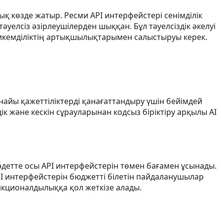
 көзде жатыр. Ресми API интерфейстері сенімділік
әуелсіз әзірлеушілерден шыққан. Бұл тәуелсіздік әкелуі
 икемділіктің артықшылықтарымен салыстыруы керек.
рнайы қажеттіліктерді қанағаттандыру үшін бейімдей
к және кескін сұрауларынан кодсыз біріктіру арқылы AI
әдетте осы API интерфейстерін төмен бағамен ұсынады.
 API интерфейстерін бюджетті білетін пайдаланушылар
кционалдылыққа қол жеткізе алады.