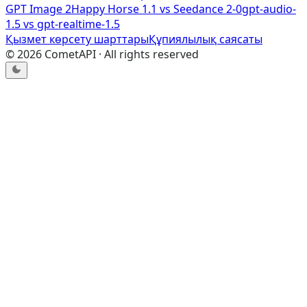
GPT Image 2
Happy Horse 1.1
vs
Seedance 2-0
gpt-audio-
1.5
vs
gpt-realtime-1.5
Қызмет көрсету шарттары
Құпиялылық саясаты
©
2026
CometAPI · All rights reserved