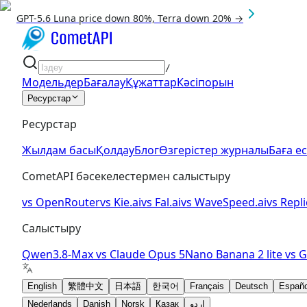
GPT-5.6 Luna price down 80%, Terra down 20% →
/
Модельдер
Бағалау
Құжаттар
Кәсіпорын
Ресурстар
Ресурстар
Жылдам басы
Қолдау
Блог
Өзгерістер журналы
Баға е
CometAPI бәсекелестермен салыстыру
vs
OpenRouter
vs
Kie.ai
vs
Fal.ai
vs
WaveSpeed.ai
vs
Repli
Салыстыру
Qwen3.8-Max
vs
Claude Opus 5
Nano Banana 2 lite
vs
G
English
繁體中文
日本語
한국어
Français
Deutsch
Españo
Nederlands
Danish
Norsk
Қазақ
اردو