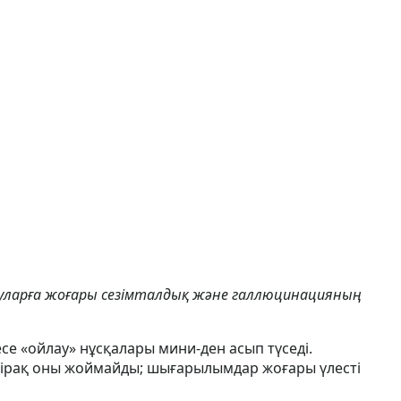
рауларға жоғары сезімталдық және галлюцинацияның
се «ойлау» нұсқалары мини-ден асып түседі.
 бірақ оны жоймайды; шығарылымдар жоғары үлесті