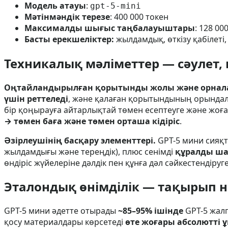
Модель атауы
:
gpt-5-mini
Мәтінмәндік терезе
: 400 000 токен
Максималды шығыс таңбалауыштары
: 128 00
Басты ерекшеліктер:
жылдамдық, өткізу қабілеті
Техникалық мәліметтер — сәулет,
Оңтайландырылған қорытынды жолы және орнала
үшін реттеледі
, және қалаған қорытындының орында
бір қоңырауға айтарлықтай төмен есептеуге және жоғар
→ төмен баға және төмен орташа кідіріс
.
Әзірлеушінің басқару элементтері.
GPT-5 мини сияқт
жылдамдығы және тереңдік), плюс сенімді
құралды ш
өндіріс жүйелеріне дәлдік пен құнға дәл сәйкестендіруге
Эталондық өнімділік — тақырып н
GPT-5 мини әдетте отырады
~85–95% ішінде
GPT-5 жалп
қосу материалдары көрсетеді
өте жоғары абсолютті 