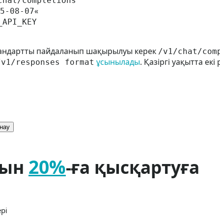
chat/completions
«
5-08-07
_API_KEY
 стандартты пайдаланып шақырылуы керек
/v1/chat/com
ұсынылады
. Қазіргі уақытта екі
/v1/responses format
ынау
20%
рын
-ға қысқартуға
рі