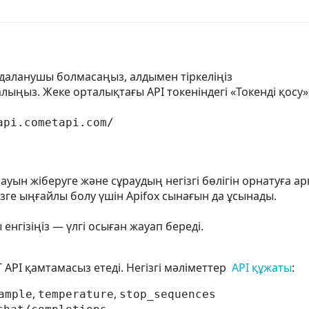
пайдаланушы болмасаңыз, алдымен тіркеліңіз
н алыңыз. Жеке орталықтағы API токеніндегі «Токенді қосу
api.cometapi.com/
рауын жіберуге және сұраудың негізгі бөлігін орнатуға арн
сізге ыңғайлы болу үшін Apifox сынағын да ұсынады.
нгізіңіз — үлгі осыған жауап береді.
T API қамтамасыз етеді. Негізгі мәліметтер
API құжаты
:
,
,
ample
temperature
stop_sequences