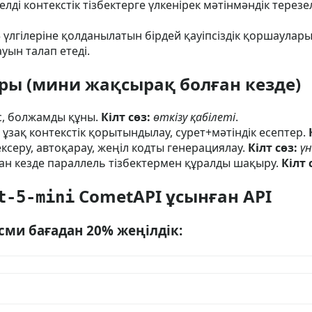
елді контекстік тізбектерге үлкенірек мәтінмәндік терез
 үлгілеріне қолданылатын бірдей қауіпсіздік қоршаула
уын талап етеді.
ы (мини жақсырақ болған кезде)
іс, болжамды құны.
Кілт сөз:
өткізу қабілеті
.
ұзақ контекстік қорытындылау, сурет+мәтіндік есептер.
ексеру, автоқарау, жеңіл кодты генерациялау.
Кілт сөз:
үн
н кезде параллель тізбектермен құралды шақыру.
Кілт 
CometAPI ұсынған API
t-5-mini
есми бағадан 20% жеңілдік: