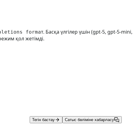
т. Басқа үлгілер үшін (gpt-5, gpt-5-mini,
pletions forma
 режим қол жетімді.
Тегін бастау
Сатыс бөліміне хабарласу