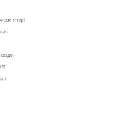
элементтері
ация
кезде)
API
дік: