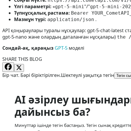
https://api.cometapi.com/v1/
Үлгі параметрі:
«
"/"
gpt-5-mini
gpt-5-mini-202
Түпнұсқалық растама:
Bearer YOUR_CometAPI
Мазмұн түрі:
.
application/json
API қоңыраулары туралы нұсқаулар: gpt-5-chat-latest
gpt-5-nano және олардың даталанған нұсқалары)
the 
Сондай-ақ, қараңыз
GPT-5
моделі
SHARE THIS BLOG
Бір чат. Бәрі біріктірілген.
Шектеулі уақытқа тегін
Тегін с
AI әзірлеу шығында
дайынсыз ба?
Минуттар ішінде тегін бастаңыз. Тегін сынақ кредитте