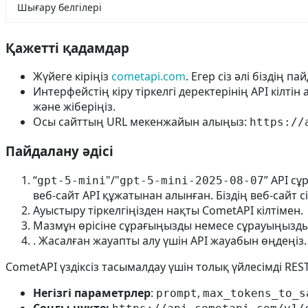
Шығару белгілері
Қажетті қадамдар
Жүйеге кіріңіз
cometapi.com
. Егер сіз әлі біздің 
Интерфейстің кіру тіркелгі деректерінің API кілті
және жіберіңіз.
Осы сайттың URL мекенжайын алыңыз:
https://
Пайдалану әдісі
“
"/"
” API сұ
gpt-5-mini
gpt-5-mini-2025-08-07
веб-сайт API құжатынан алынған. Біздің веб-сайт 
Ауыстыру тіркелгіңізден нақты CometAPI кілтімен.
Мазмұн өрісіне сұрағыңызды немесе сұрауыңызды е
. Жасалған жауапты алу үшін API жауабын өңдеңіз.
CometAPI үздіксіз тасымалдау үшін толық үйлесімді RES
Негізгі параметрлер
:
,
prompt
max_tokens_to_s
Соңғы нүкте: