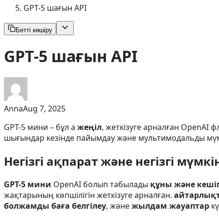
GPT-5 шағын API
Бетті көшіру
GPT-5 шағын API
Anna
Aug 7, 2025
GPT-5 мини – бұл а
жеңіл
, жеткізуге арналған OpenAI
шығындар кезінде пайымдау және мультимодальды мүм
Негізгі ақпарат және негізгі мүмкі
GPT-5 мини
OpenAI болып табылады
құны және кеші
жақтарының көпшілігін жеткізуге арналған.
айтарлықт
болжамды баға белгілеу
, және
жылдам жауаптар
кү