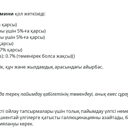
 мини
қол жеткізеді:
а қарсы)
ы үшін 5%-ға қарсы)
ры үшін 5%-ға қарсы)
 қарсы)
.7% қарсы)
): 0.7% (төменірек болса жақсы)()
ік, құн және жылдамдық арасындағы айырбас.
нда терең пайымдау қабілетінің төмендеуі, анық емес сұ
ті ойлау тапсырмалары үшін толық пайымдау үлгісі неме
ішкентай үлгілерге қатысты галлюцинацияны азайтады,
циялануы керек.