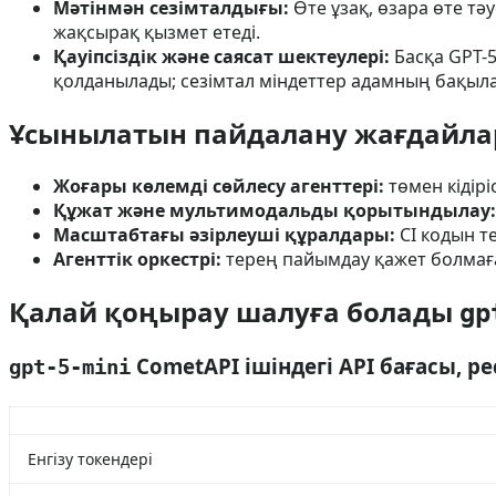
Мәтінмән сезімталдығы:
Өте ұзақ, өзара өте тәу
жақсырақ қызмет етеді.
Қауіпсіздік және саясат шектеулері:
Басқа GPT-5
қолданылады; сезімтал міндеттер адамның бақыла
Ұсынылатын пайдалану жағдайлар
Жоғары көлемді сөйлесу агенттері:
төмен кідір
Құжат және мультимодальды қорытындылау:
Масштабтағы әзірлеуші құралдары:
CI кодын т
Агенттік оркестрі:
терең пайымдау қажет болмаға
Қалай қоңырау шалуға болады
gp
CometAPI ішіндегі API бағасы, р
gpt-5-mini
Енгізу токендері