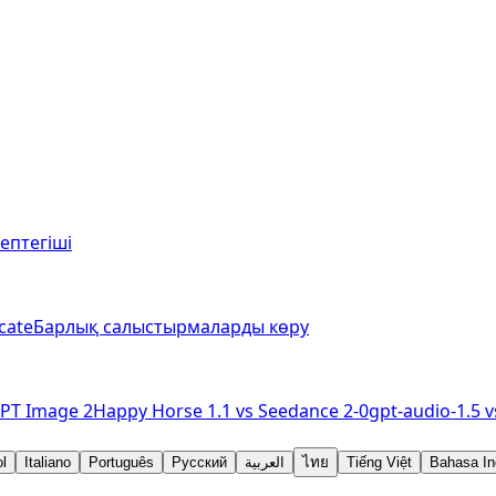
септегіші
cate
Барлық салыстырмаларды көру
PT Image 2
Happy Horse 1.1
vs
Seedance 2-0
gpt-audio-1.5
v
l
Italiano
Português
Русский
العربية
ไทย
Tiếng Việt
Bahasa In