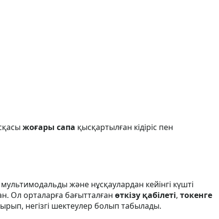
ұсқасы
жоғары сапа
қысқартылған кідіріс пен
 мультимодальды және нұсқаулардан кейінгі күшті
ан. Ол орталарға бағытталған
өткізу қабілеті
,
токенге
ырып, негізгі шектеулер болып табылады.