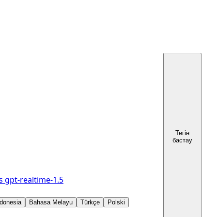
Тегін
бастау
s
gpt-realtime-1.5
donesia
Bahasa Melayu
Türkçe
Polski