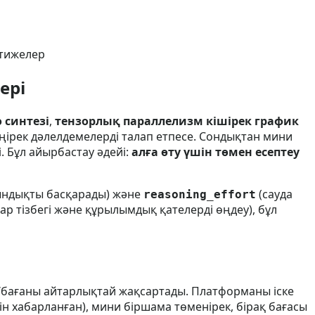
әтижелер
ері
 синтезі
,
тензорлық параллелизм кішірек график
ңірек дәлелдемелерді талап етпесе. Сондықтан мини
. Бұл айырбастау әдейі:
алға өту үшін төмен есептеу
ындықты басқарады) және
(сауда
reasoning_effort
р тізбегі және құрылымдық қателерді өңдеу), бұл
с/бағаны айтарлықтай жақсартады. Платформаны іске
н хабарланған), мини біршама төменірек, бірақ бағасы