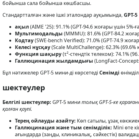
бойынша сала бойынша көшбасшы.
Стандартталған және ішкі эталондар ауқымында,
GPT-5
ақыл
(AIME '25): 91.1% (GPT-94.6 жоғары үшін 5%-ғ
Мультимодальды
(MMMU): 81.6% (GPT-84.2 жоғар
Кодтау
(SWE-bench Verified): 71.0% (GPT-74.9 жоға
Келесі нұсқау
(Scale MultiChallenge): 62.3% (69.6%
Функция шақыру
(τ²-стендтік телеком): 74.1% (96
Галлюцинация жылдамдығы
(LongFact-Concepts
Бұл нәтижелер GPT-5 мини-ді көрсетеді
Сенімді
өнімділ
шектеулер
Белгілі шектеулер:
GPT-5 мини
толық GPT-5-ке қараға
қалған қаупі.
Терең ойлауды азайту:
Көп сатылы, ұзақ көкжиек
Галлюцинация және тым сенімділік:
Mini өте к
ағындарда (заңды, клиникалық, сәйкестік) валида