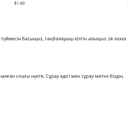
$1.60
» түймесін басыңыз, таңбалауыш кілтін алыңыз: sk-xxxxx
алған соңғы нүкте. Сұрау әдісі мен сұрау мәтіні біздің