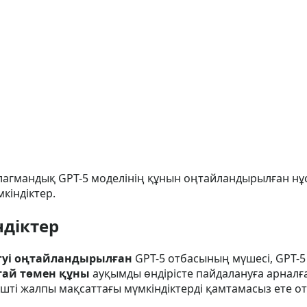
 флагмандық GPT-5 моделінің құнын оңтайландырылған н
кіндіктер.
ндіктер
гуі оңтайландырылған
GPT-5 отбасының мүшесі, GPT-5
ай төмен құны
ауқымды өндірісте пайдалануға арналғ
шті жалпы мақсаттағы мүмкіндіктерді қамтамасыз ете от