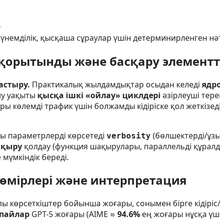
0
, үнемділік, қысқаша сұраулар үшін детерминирленген н
 қорытынды және басқару элементт
стыру.
Практикалық жылдамдықтар осыдан келеді
ядро
лу уақыты
қысқа ішкі «ойлау» циклдері
әзірлеуші тере
ы көлемді трафик үшін болжамды кідіріске қол жеткізеді
ы параметрлерді көрсетеді
(бөлшектерді/ұз
verbosity
ақыру
қолдау (функция шақырулары, параллельді құралда
 мүмкіндік береді.
өмірлері және интерпретация
ы көрсеткіштер бойынша жоғары, сонымен бірге кідірі
ұпайлар
GPT-5 жоғары (AIME ≈
94.6%
ең жоғары нұсқа үші