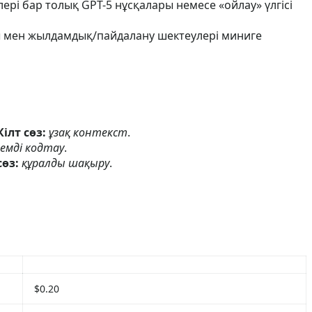
елері бар толық GPT-5 нұсқалары немесе «ойлау» үлгісі
ры мен жылдамдық/пайдалану шектеулері миниге
Кілт сөз:
ұзақ контекст
.
емді кодтау
.
сөз:
құралды шақыру
.
$0.20