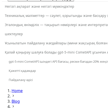
Негізгі ақпарат және негізгі мүмкіндіктер
Техникалық мәліметтер — сәулет, қорытынды және басқару 
Эталондық өнімділік — тақырып нөмірлері және интерпрет
шектеулер
Ұсынылатын пайдалану жағдайлары (мини жақсырақ болған 
Қалай қоңырау шалуға болады gpt-5-mini CometAPI ұсынған 
gpt-5-mini CometAPI ішіндегі API бағасы, ресми бағадан 20% жеңіл
Қажетті қадамдар
Пайдалану әдісі
Home
Blog