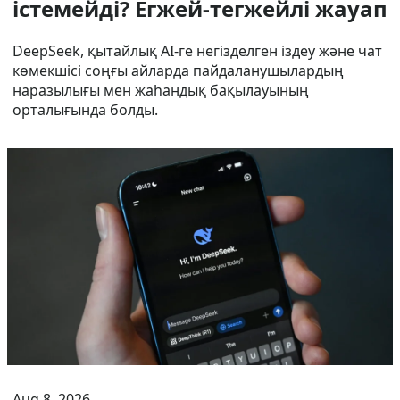
істемейді? Егжей-тегжейлі жауап
DeepSeek, қытайлық AI-ге негізделген іздеу және чат
көмекшісі соңғы айларда пайдаланушылардың
наразылығы мен жаһандық бақылауының
орталығында болды.
Aug 8, 2026