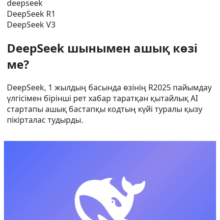
deepseek
DeepSeek R1
DeepSeek V3
DeepSeek шынымен ашық көзі
ме?
DeepSeek, 1 жылдың басында өзінің R2025 пайымдау
үлгісімен бірінші рет хабар таратқан қытайлық AI
стартапы ашық бастапқы кодтың күйі туралы қызу
пікірталас тудырды.