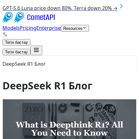
GPT-5.6 Luna price down 80%, Terra down 20% →
Models
Pricing
Enterprise
Resources
Тегін бастау
Тегін бастау
DeepSeek R1 Блог
DeepSeek R1 Блог