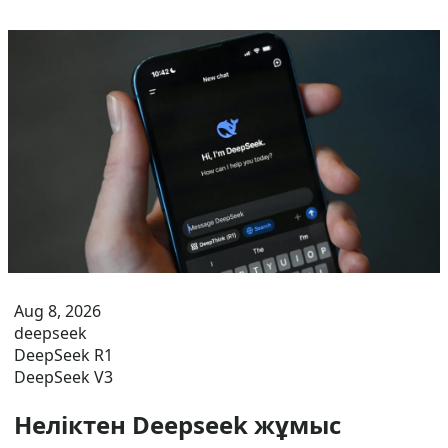
Aug 8, 2026
deepseek
DeepSeek R1
DeepSeek V3
Неліктен Deepseek жұмыс