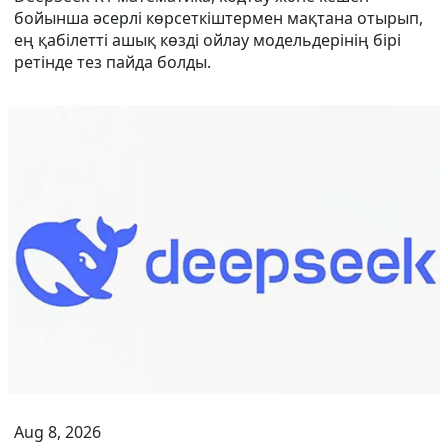
бойынша әсерлі көрсеткіштермен мақтана отырып,
ең қабілетті ашық көзді ойлау модельдерінің бірі
ретінде тез пайда болды.
Aug 8, 2026