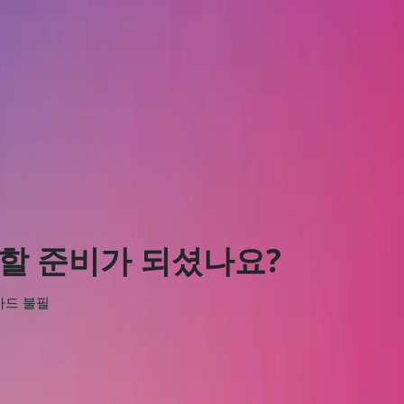
인 역할을 합니다. CometAPI는 단순성과 절감을 통해 접근성을 높여
복잡성을 낮추세요. 통합 접근 방식은 벤더 관리보다 빌딩에 집중할 
할 준비가 되셨나요?
카드 불필