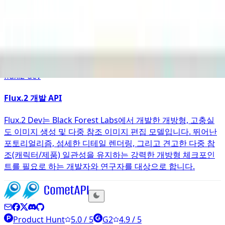
Flux.2 API 사용 방법? 알아야 할 모든 것
FLUX.2는 Black Forest Labs의 2세대 이미지 생성 및 이미지
편집 모델 제품군입니다(2025년 11월 25일 출시). 프로덕션급
을 제공
January 6, 2026
flux.2-dev
Flux.2 개발 API
Flux.2 Dev는 Black Forest Labs에서 개발한 개방형, 고충실
도 이미지 생성 및 다중 참조 이미지 편집 모델입니다. 뛰어난
포토리얼리즘, 섬세한 디테일 렌더링, 그리고 견고한 다중 참
조(캐릭터/제품) 일관성을 유지하는 강력한 개방형 체크포인
트를 필요로 하는 개발자와 연구자를 대상으로 합니다.
Product Hunt
5.0 / 5
G2
4.9 / 5