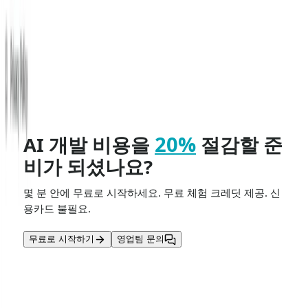
태그
Black Forest Labs
FLUX
FLUX 1.1
FLUX 1.1 Pro
flux-1-1-pro-api
하나의 채팅, 모든 것을 블렌드.
한정 기간 무료
무료 체험
20%
AI 개발 비용을
절감할 준
비가 되셨나요?
몇 분 안에 무료로 시작하세요. 무료 체험 크레딧 제공. 신
용카드 불필요.
무료로 시작하기
영업팀 문의
더 보기