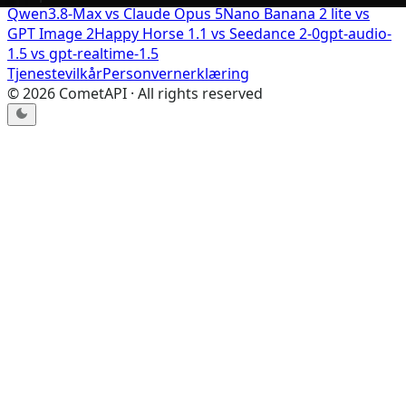
Qwen3.8-Max
vs
Claude Opus 5
Nano Banana 2 lite
vs
GPT Image 2
Happy Horse 1.1
vs
Seedance 2-0
gpt-audio-
1.5
vs
gpt-realtime-1.5
Tjenestevilkår
Personvernerklæring
©
2026
CometAPI · All rights reserved