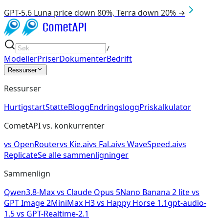
GPT-5.6 Luna price down 80%, Terra down 20% →
/
Modeller
Priser
Dokumenter
Bedrift
Ressurser
Ressurser
Hurtigstart
Støtte
Blogg
Endringslogg
Priskalkulator
CometAPI vs. konkurrenter
vs
OpenRouter
vs
Kie.ai
vs
Fal.ai
vs
WaveSpeed.ai
vs
Replicate
Se alle sammenligninger
Sammenlign
Qwen3.8-Max
vs
Claude Opus 5
Nano Banana 2 lite
vs
GPT Image 2
MiniMax H3
vs
Happy Horse 1.1
gpt-audio-
1.5
vs
GPT-Realtime-2.1