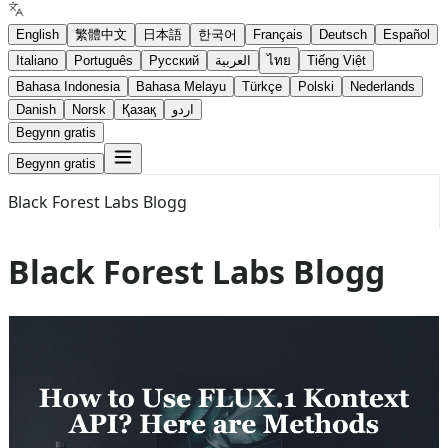
English
繁體中文
日本語
한국어
Français
Deutsch
Español
Italiano
Português
Русский
العربية
ไทย
Tiếng Việt
Bahasa Indonesia
Bahasa Melayu
Türkçe
Polski
Nederlands
Danish
Norsk
Қазақ
اردو
Begynn gratis
Begynn gratis
Black Forest Labs Blogg
Black Forest Labs Blogg