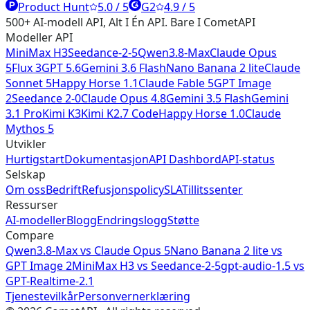
Product Hunt
5.0 / 5
G2
4.9 / 5
500+ AI-modell API, Alt I Én API. Bare I CometAPI
Modeller API
MiniMax H3
Seedance-2-5
Qwen3.8-Max
Claude Opus
5
Flux 3
GPT 5.6
Gemini 3.6 Flash
Nano Banana 2 lite
Claude
Sonnet 5
Happy Horse 1.1
Claude Fable 5
GPT Image
2
Seedance 2-0
Claude Opus 4.8
Gemini 3.5 Flash
Gemini
3.1 Pro
Kimi K3
Kimi K2.7 Code
Happy Horse 1.0
Claude
Mythos 5
Utvikler
Hurtigstart
Dokumentasjon
API Dashbord
API-status
Selskap
Om oss
Bedrift
Refusjonspolicy
SLA
Tillitssenter
Ressurser
AI-modeller
Blogg
Endringslogg
Støtte
Compare
Qwen3.8-Max vs Claude Opus 5
Nano Banana 2 lite vs
GPT Image 2
MiniMax H3 vs Seedance-2-5
gpt-audio-1.5 vs
GPT-Realtime-2.1
Tjenestevilkår
Personvernerklæring