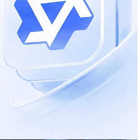
ดต่างหากตามผู้ให้บริการนั้น ไม่เกี่ยวกับค่าโมเดล -
การนั้น แยกจากค่า LLM ตรวจสอบราคาในเอกสารของผู้ให้
0.001M × $2 = $0.002 - เอาต์พุต: 0.001M × $6 = $0.006 - รวม
= $0.009 - รวม ≈ $0.029 ต่อคำขอ - งานแบตช์ 100 คำขอ × (500
 $0.28 - อิมแพ็กต์ของแคช (ตัวอย่างแนวคิด): - สมมติมี system
ซ์ - หากผู้ให้บริการคิดค่า cache hit ในอัตราที่ถูกลง (เช่น x%
ตฟอร์มที่ใช้ ขีดจำกัดและแนวปฏิบัติ - ขนาดบริบท (context
าวเป็นชิ้นๆ - อัตราการเรียกใช้งาน (RPM/TPM/QPS) และการ
ั้งด้านจำนวนและขนาด - การสตรีม: เปิดใช้สตรีมมิ่งเอาต์พุต
ข้ากันได้ของ API/รุ่น: - เปลี่ยนชื่อรุ่นเป็นรุ่น 3.8 ที่
เรียกใช้เครื่องมือ: - รักษาโครงสคีมาและชื่อฟังก์ชันให้
บบผลลัพธ์: - หากผู้ให้บริการรองรับโหมดผลลัพธ์แบบบังคับรูป
น: - ตั้งเพดาน max_output_tokens ตามกรณีใช้งาน - เปิดสตรีม
lden set/benchmarks เดิมของ 3.7 แล้วรันเทียบบน 3.8 - ตรวจ
โทเค็นแยกอินพุต/เอาต์พุต และแยกส่วนที่คงที่กับไดนามิก
ารเสริม (embedding, rerank, vision) แตกต่างกันตามผู้ให้
ากขึ้น