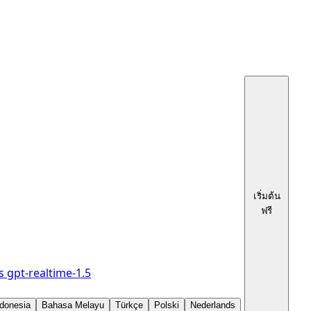
เริ่มต้น
ฟรี
s
gpt-realtime-1.5
donesia
Bahasa Melayu
Türkçe
Polski
Nederlands