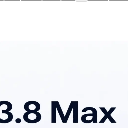
 $6 เอาต์พุต, บริบท 1M
อาต์พุต: $6 ต่อ 1M tokens ค่าคลังแคช (cache) และแนวทางลดต้นท
้บริการสามารถแคชได้ - ค่าธรรมเนียมแคช: แตกต่างตามผู้ให้บริกา
ผู้ให้บริการที่คุณใช้งาน - โครงสร้างพรอมป์ต์เพื่อใช้แคชได้ดี
งเป็นส่วนย่อยที่ไม่กระทบพรีฟิกซ์ - ใช้ข้อความและรูปแบบที่สม่ำเ
ing): โดยทั่วไปค่าธรรมเนียมคือโทเค็นที่โมเดลใช้ในการ - อธิบายสค
ลลัพธ์จากเครื่องมือกลับเข้าโมเดล (อินพุตรอบถัดไป) ทั้งหมดนับเป