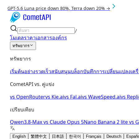
GPT-5.6 Luna price down 80%, Terra down 20% →
/
โมเดล
ราคา
เอกสาร
องค์กร
ทรัพยากร
ทรัพยากร
เริ่มต้นอย่างรวดเร็ว
สนับสนุน
บล็อก
บันทึกการเปลี่ยนแปลง
เคร
CometAPI vs. คู่แข่ง
vs
OpenRouter
vs
Kie.ai
vs
Fal.ai
vs
WaveSpeed.ai
vs
Repli
เปรียบเทียบ
Qwen3.8-Max
vs
Claude Opus 5
Nano Banana 2 lite
vs
G
English
繁體中文
日本語
한국어
Français
Deutsch
Españo