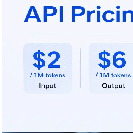
ภายนอกของเครื่องมือ: ถ้าเครื่องมือไปเรียกบริการภายนอก (ฐานข
Embedding/Rerank/Multimodal: ถ้ามีการใช้บริการแยก (เช่
บริการ ตัวอย่างคำนวณต้นทุน (ใช้เรตราคา $2/M อินพุต และ $6/M
≈ $0.008 ต่อคำขอ - RAG/พรอมป์ต์ยาว 10,000 in + 1,500 out t
in + 300 out tokens ต่อคำขอ): - ต่อคำขอ: (0.0005M × $2) + 
prompt คงที่ 8,000 tokens ใช้ซ้ำ 100 ครั้ง - หากไม่มีแคช: อินพ
ของอัตราอินพุตปกติ) ต้นทุนพรีฟิกซ์โดยประมาณ = $0.016 (ครั้
window) และ max output tokens: แตกต่างตามผู้ให้บริการ/
ประมวลผลขนาน: มีเพดานรายบัญชี/รายรุ่น ตรวจสอบและขอเพิ่มโ
เพื่อลด latency ที่รู้สึกได้ และตัดการตอบก่อนครบถ้าพอใจ ช่วยค
ต้องการ และทดสอบกับเอ็นด์พอยต์เดิม - ตรวจสอบพารามิเตอร์ที่อา
สม่ำเสมอ - ทดสอบรอบโต้ตอบหลายขั้น (คิด-เรียกเครื่องมือ-สรุป
แบบ ให้เปิดใช้เมื่อส่งออกเป็น JSON - กำหนดตัวอย่างเอาต์พุต
และหยุดเมื่อเพียงพอ - เปิดใช้แคชสำหรับ system prompt/ความรู
สอบการเปลี่ยนแปลงความยาวคำตอบ ความเคร่งครัดต่อคำสั่ง และ
เพื่อติดตามผลแคชและจุดที่ต้นทุนสูง - ตั้งการแจ้งเตือนเมื่อเก
บริการ/แพลตฟอร์มที่คุณใช้ หากระบุผู้ให้บริการที่ใช้งานอยู่