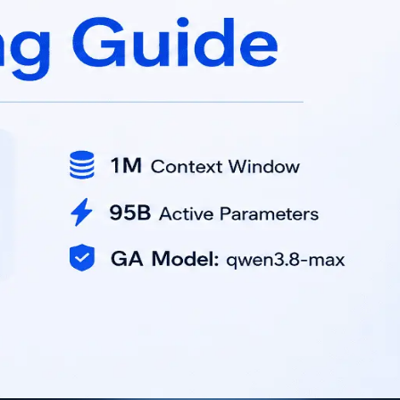
้อมูล, เวกเตอร์สโตร์, เว็บ, คำนวณเฉพาะทาง) ค่าบริการส่วนนั้นคิ
น embedding, reranker, vision I/O) จะมีเรตราคาเฉพาะของบริ
 เอาต์พุต) - สนทนาสั้น 1,000 in + 1,000 out tokens: - อินพุต: 
okens: - อินพุต: 0.01M × $2 = $0.02 - เอาต์พุต: 0.0015M × $6 
(0.0003M × $6) = $0.001 + $0.0018 = $0.0028 - รวม 100 คำขอ ≈
ุตส่วนนี้คิดเต็มทุกครั้ง = 0.008M × $2 × 100 = $1.60 เฉพาะพรีฟิก
งแรกเต็ม) + $0.016 × x% × 99 - ค่าจริงขึ้นกับนโยบายแคชของแพล
แผน ควรกำหนด max_output_tokens เพื่อคุมต้นทุน และแบ่งงานย
ควต้าเมื่อจำเป็น - ขนาดไฟล์/รูปภาพ/เอกสารต่อคำขอ: มีเพดานท
ุมโทเค็นเอาต์พุต คำแนะนำย้ายงานจาก Qwen 3.7 ไป Qwen 3.8 - ความเ
จมีค่าเริ่มต้นต่างไป (เช่น temperature, top_p, penalties) - การ
ผล) เพราะ 3.8 อาจให้เหตุผลยาวขึ้น ทำให้โทเค็นเพิ่ม - JSON/รูปแ
 (structured examples) เพื่อคุมความสม่ำเสมอ - การควบคุมต้นทุ
้คงที่ ถ้าผู้ให้บริการรองรับ - คุณภาพและรีเกรสชัน: - สร้าง go
ความคงเส้นคงวาทางสไตล์ - การสังเกตการณ์และบิลลิ่ง: - บันทึก
ินงบ/โควต้า หมายเหตุ - อัตราค่าแคช, ขีดจำกัดโควต้า, และค่าบริก
 จะสามารถให้ตัวเลขที่เฉพาะเจาะจงและแผนลดต้นทุนที่เหมาะสมได้ม