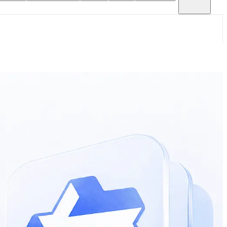
ุน - แนวคิด: แยกพรีฟิกซ์ที่คงที่ (เช่น system prompt,
ร API/แพลตฟอร์ม (เช่น อาจคิดราคาถูกกว่าราคาต่ออินพุตปกติ
: - วาง system prompt และกฎที่ไม่เปลี่ยนในส่วนต้นของ
สมอ เพื่อลด miss-cache ค่าใช้จ่ายด้าน Tools (function
ีมาของเครื่องมือในพรอมป์ต์ (อินพุต) - ขอเรียกใช้เครื่องมือ
็นโทเค็นอินพุต/เอาต์พุตตามเรตราคา $2/M และ $6/M - ต้นทุน