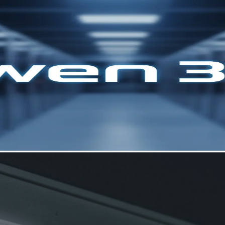
โมเดลรุ่นถัดไป Qwen 3.5 — โมเดลมัลติโมดัลที่รองรับเอเจนต์ ซึ่ง
ปรับปรุงประสิทธิภาพและต้นทุนอย่างมาก และการสนับสนุนอย่างรว
ือการผสานการทำงานที่เข้ากันได้กับ OpenAI ขณะที่ AMD ประกา
ประเทศที่ออกอัปเกรดในช่วงเวลาวันหยุดเดียวกัน. OpenAI ยังคงเ