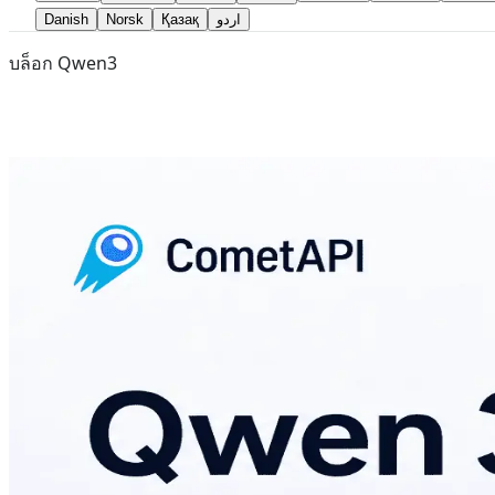
Danish
Norsk
Қазақ
اردو
บล็อก Qwen3
Aug 4, 2026
qwen 3.8 Max
ราคา API ของ Qwen 3.8 Max: $2 อินพุต,
สรุปราคาเบสของ Qwen 3.8 Max - อินพุต: $2 ต่อ 1M tokens - เ
นโยบาย, คำสั่งยาวๆ) ออกจากส่วนที่เปลี่ยนแปลง เพื่อให้ผู้ให
สำหรับ cache hit หรือคิดเฉพาะครั้งแรก) ควรตรวจสอบเอกสารของ
ข้อความ - แยกข้อมูลชั่วคราว/ไดนามิกให้อยู่ท้ายข้อความหรือส่
calling/RAG/ฯลฯ) - การเรียกใช้เครื่องมือ (function/tool call
(เอาต์พุตของโมเดลเพื่อระบุเครื่องมือและอาร์กิวเมนต์) - ส่งผ