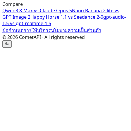
Compare
Qwen3.8-Max
vs
Claude Opus 5
Nano Banana 2 lite
vs
GPT Image 2
Happy Horse 1.1
vs
Seedance 2-0
gpt-audio-
1.5
vs
gpt-realtime-1.5
ข้อกำหนดการให้บริการ
นโยบายความเป็นส่วนตัว
©
2026
CometAPI · All rights reserved