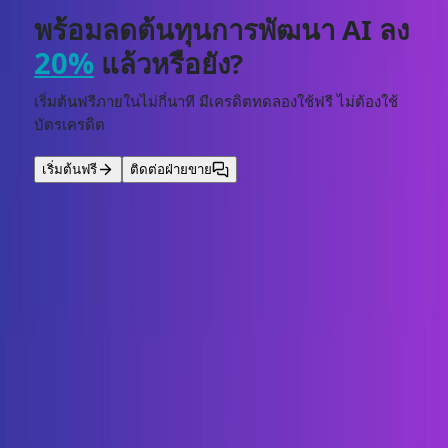
พร้อมลดต้นทุนการพัฒนา AI ลง
20%
แล้วหรือยัง?
เริ่มต้นฟรีภายในไม่กี่นาที มีเครดิตทดลองใช้ฟรี ไม่ต้องใช้
บัตรเครดิต
เริ่มต้นฟรี
ติดต่อฝ่ายขาย
อ่านเพิ่มเติม
ทั้งหมด
June 1, 2026
claude code
Auto Compact ใน Claude Code คืออะไร
Auto Compact ใน Claude Code คือฟีเจอร์การจัดการบริบท