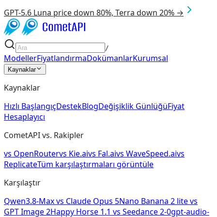
GPT-5.6 Luna price down 80%, Terra down 20% →
/
Modeller
Fiyatlandırma
Dokümanlar
Kurumsal
Kaynaklar
Kaynaklar
Hızlı Başlangıç
Destek
Blog
Değişiklik Günlüğü
Fiyat
Hesaplayıcı
CometAPI vs. Rakipler
vs
OpenRouter
vs
Kie.ai
vs
Fal.ai
vs
WaveSpeed.ai
vs
Replicate
Tüm karşılaştırmaları görüntüle
Karşılaştır
Qwen3.8-Max
vs
Claude Opus 5
Nano Banana 2 lite
vs
GPT Image 2
Happy Horse 1.1
vs
Seedance 2-0
gpt-audio-