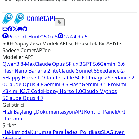
Product Hunt
5.0 / 5
G2
4.9 / 5
500+ Yapay Zeka Modeli API'si, Hepsi Tek Bir API'de.
Sadece CometAPI'de
Modeller API
Qwen3.8-Max
Claude Opus 5
Flux 3
GPT 5.6
Gemini 3.6
Flash
Nano Banana 2 lite
Claude Sonnet 5
Seedance-2-
5
Happy Horse 1.1
Claude Fable 5
GPT Image 2
Seedance 2-
0
Claude Opus 4.8
Gemini 3.5 Flash
Gemini 3.1 Pro
Kimi
K3
Kimi K2.7 Code
Happy Horse 1.0
Claude Mythos
5
Claude Opus 4.7
Geliştirici
Hızlı Başlangıç
Dokümantasyon
API Kontrol Paneli
API
Durumu
Şirket
Hakkımızda
Kurumsal
Para İadesi Politikası
SLA
Güven