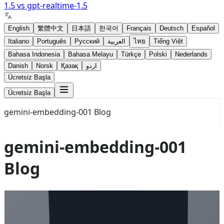
1.5
vs
gpt-realtime-1.5
English
繁體中文
日本語
한국어
Français
Deutsch
Español
Italiano
Português
Русский
العربية
ไทย
Tiếng Việt
Bahasa Indonesia
Bahasa Melayu
Türkçe
Polski
Nederlands
Danish
Norsk
Қазақ
اردو
Ücretsiz Başla
Ücretsiz Başla
gemini-embedding-001 Blog
gemini-embedding-001
Blog