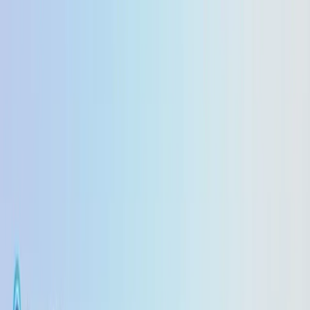
GPT-5.6 Luna price down 80%, Terra down 20% →
/
ماڈلز
قیمت
دستاویزات
انٹرپرائز
وسائل
وسائل
فوری شروعات
سپورٹ
بلاگ
تبدیلیوں کا ریکارڈ
قیمت
کیلکولیٹر
CometAPI بمقابلہ حریف
vs
OpenRouter
vs
Kie.ai
vs
Fal.ai
vs
WaveSpeed.ai
vs
تمام موازنے دیکھیں
Replicate
موازنہ
Qwen3.8-Max
vs
Claude Opus 5
Nano Banana 2 lite
vs
GPT Image 2
MiniMax H3
vs
Happy Horse 1.1
gpt-audio-