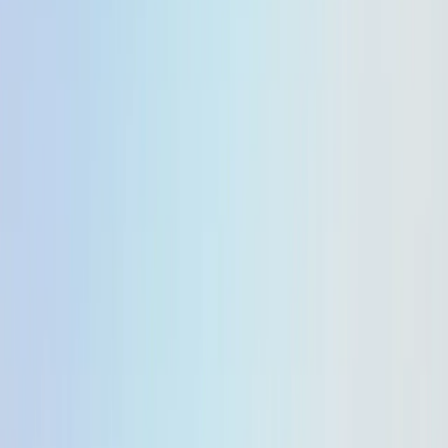
Anna
Sep 27, 2025
ستمبر 25، 2025
گوگل نے پیش نظارہ اپ ڈیٹ جاری
On
کیا۔
جیمنی 2.5 فلیش
اور
جیمنی 2.5 فلیش لائٹ
. پیش
نظارہ تیز، زیادہ موثر آؤٹ پٹ، بہتر ہدایات کی
پیروی اور ملٹی موڈل صلاحیتیں، اور نئی
-latest
عرفی نام تاکہ ڈویلپرز جدید ترین تعمیرات کو آسانی
سے جانچ سکیں۔ اب آئیے ایک نظر ڈالتے ہیں کہ یہ
دونوں ماڈل خاص طور پر کیا ایڈجسٹ کرتے ہیں۔
بنیادی بہتری
جیمنی 2.5 فلیش لائٹ
پیچیدہ ہدایات کی بہتر پیروی: پیچیدہ اشارے اور
سسٹم کمانڈز کی سمجھ کو بہتر بناتا ہے۔
Flash-Lite کو بہتر
مندرجہ ذیل ہدایات اور فعل:
پیچیدہ ہدایات کی پیروی اور پیداوار کے لیے
بنایا گیا ہے۔
زیادہ جامع
آؤٹ پٹ (قیمت اور