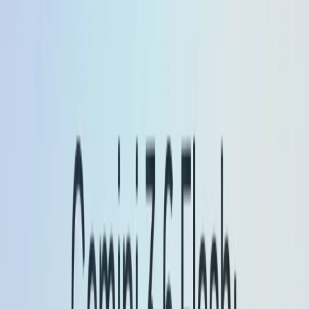
تھرو پٹ دونوں میں مدد کرتا ہے)۔
Flash-Lite آڈیو
ملٹی موڈل اور نقل/ترجمہ:
ٹرانسکرپشن، تصویر کی سمجھ اور ترجمے کے
معیار کو بہتر بناتا ہے۔
لاگت کی اصلاح: آؤٹ پٹ ٹوکن کی تعداد کو 50% تک کم
کرتا ہے۔
ماڈل سٹرنگ کا استعمال: gemini-2.5-flash-lite-
preview-09-2025۔
جیمنی 2.5 فلیش
فلیش:
بہتر ایجنٹ/ٹول کا استعمال (ملٹی سٹیپ ورک
فلوز اور ٹول انووکیشن میں بہتر)، نیز کوالٹی/
رفتار ریفائنمنٹس بڑے پیمانے پر کم لیٹنسی/ایجنٹک
تعیناتیوں کے لیے اہم ہیں۔
ملٹی موڈل I/O اور ٹوکن کی حدود:
فلیش متن،
کوڈ، تصاویر، آڈیو اور ویڈیو کو مختلف قسموں
میں ان پٹ کے طور پر قبول کرتا ہے۔ کچھ فلیش
امیج پیش نظارہ ٹیکسٹ + امیج آؤٹ پٹ کو سپورٹ
کرتے ہیں۔ 2.5 فلیش ویریئنٹس کے لیے ٹوکن کی حد