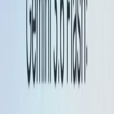
تک جاتی ہے۔
32,768
ان پٹ اور آؤٹ پٹ ٹوکنز
معاون پیش نظارہ/ویرینٹس میں۔
"سوچنے" کی صلاحیت:
جیمنی 2.5 فلیش ایک فلیش کلاس
ماڈل ہے جو اب سپورٹ کرتا ہے۔
سوچ
(استدلال اور
شفافیت کو بہتر بنانے کے لیے انٹرمیڈیٹ چین-
آف-تھٹ/عمل کی معلومات دکھا رہا ہے)۔
ایجنٹ/آل کا استعمال (فلیش):
جیمنی 2.5 فلیش
بہتر بناتا ہے کہ یہ کس طرح ملٹی سٹیپ/ایجنٹک
ورک فلو کے لیے ٹولز کا استعمال کرتا ہے (نوٹ
SWE-Bench تصدیق شدہ
کیا گیا ~
5٪ فائدہ
بمقابلہ پیشگی ریلیز پر)۔ "سوچ" کو فعال کرنے
کے ساتھ یہ پیچیدہ کاموں کے لیے زیادہ کفایتی
ہے۔