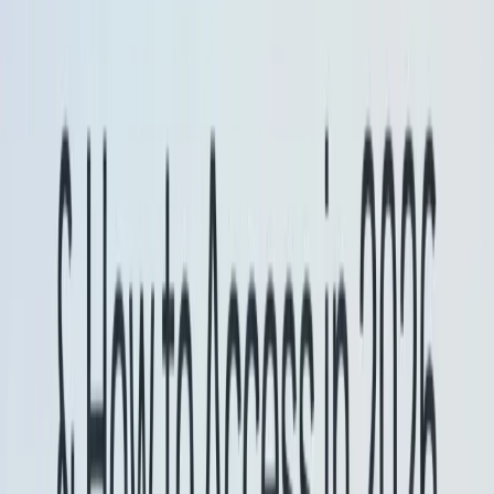
کہ آپ نئی تعمیرات کی توثیق نہیں کر لیتے۔
دیگر تازہ ترین معلومات
جدید ترین ورژن کی طرف خود بخود اشارہ کرنے کے لیے
-جدید ترین ماڈل عرف (مثلاً، جیمنی-فلیش-تازہ ترین
اور جیمنی-فلیش-لائٹ-تازہ ترین) متعارف کرایا جا
رہا ہے، جس سے ڈویلپرز کو کوڈ کی بار بار تبدیلیوں
سے بچاتے ہیں۔
استحکام کو برقرار رکھنے کے لیے، مستحکم ماحول کی
ضرورت والی ایپلیکیشنز کو تجویز کیا جاتا ہے کہ وہ
gemini-2.5-flash اور gemini-2.5-flash-lite کا استعمال
جاری رکھیں۔
شروع
CometAPI ایک متحد API پلیٹ فارم ہے جو سرکردہ
فراہم کنندگان سے 500 سے زیادہ AI ماڈلز کو اکٹھا
کرتا ہے — جیسے OpenAI کی GPT سیریز، Google کی