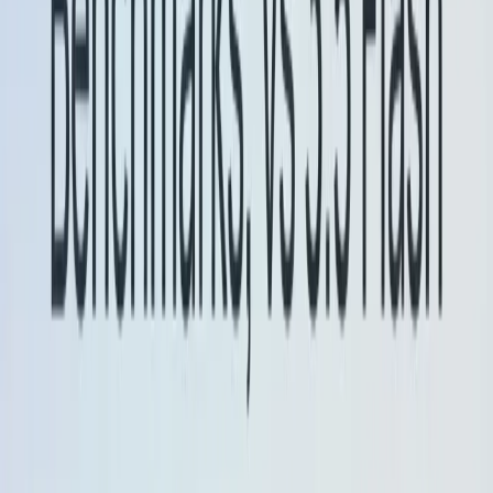
عملی مضمرات / تجویز کردہ استعمال
استعمال
فلیش لائٹ کا پیش نظارہ
لاگت کے لحاظ سے
حساس، ہائی تھرو پٹ پائپ لائنز (بیچ کا خلاصہ،
ریئل ٹائم ٹرانسکرپٹ پروسیسنگ، ترجمہ) کے لیے
جہاں ٹوکن کے استعمال میں کمی اور تیز تر تھرو
پٹ معاملہ۔
استعمال
فلیش کا پیش نظارہ
ایجنٹ / ٹول پر مبنی
بہاؤ اور ورک فلو کے ساتھ تجربہ کرنے کے لیے جو
"سوچ" موڈ اور سٹرکچرڈ آؤٹ پٹس (ایجنٹس،
آرکیسٹریشن، ملٹی سٹیپ اسسٹنٹس) سے فائدہ
اٹھاتے ہیں۔
پیداواری استحکام کے لیے، مستحکم ماڈل IDs کی
طرف اشارہ کرنا جاری رکھیں (مثال کے طور پر،
,
)
gemini-2.5-flash
gemini-2.5-flash-lite
عرفی نام جب تک
or
کے بجائے
-preview
-latest