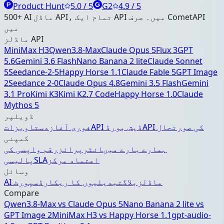
Product Hunt
5.0 / 5
G2
4.9 / 5
500+ AI ماڈل API، تمام ایک API میں۔ صرف CometAPI
میں
ماڈلز API
MiniMax H3
Qwen3.8-Max
Claude Opus 5
Flux 3
GPT
5.6
Gemini 3.6 Flash
Nano Banana 2 lite
Claude Sonnet
5
Seedance-2-5
Happy Horse 1.1
Claude Fable 5
GPT Image
2
Seedance 2-0
Claude Opus 4.8
Gemini 3.5 Flash
Gemini
3.1 Pro
Kimi K3
Kimi K2.7 Code
Happy Horse 1.0
Claude
Mythos 5
ڈویلپر
API کی صورتحال
API ڈیش بورڈ
فوری آغاز
دستاویزات
کمپنی
ہمارے بارے میں
انٹرپرائز
رقم واپسی کی
اعتماد مرکز
SLA
پالیسی
وسائل
AI ماڈلز
بلاگ
تبدیلیوں کا ریکارڈ
سپورٹ
Compare
Qwen3.8-Max
vs
Claude Opus 5
Nano Banana 2 lite
vs
GPT Image 2
MiniMax H3
vs
Happy Horse 1.1
gpt-audio-