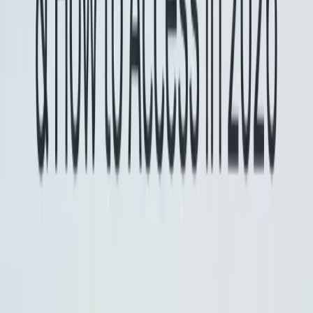
Gemini، Anthropic's Claude، Midjourney، Suno، اور
مزید — ایک واحد، ڈویلپر کے موافق انٹرفیس میں۔
مسلسل تصدیق، درخواست کی فارمیٹنگ، اور رسپانس
ہینڈلنگ کی پیشکش کرکے، CometAPI ڈرامائی طور پر
آپ کی ایپلی کیشنز میں AI صلاحیتوں کے انضمام کو
آسان بناتا ہے۔ چاہے آپ چیٹ بوٹس، امیج جنریٹرز،
میوزک کمپوزر، یا ڈیٹا سے چلنے والی اینالیٹکس
پائپ لائنز بنا رہے ہوں، CometAPI آپ کو تیزی سے
اعادہ کرنے، لاگت کو کنٹرول کرنے، اور وینڈر-
ایگنوسٹک رہنے دیتا ہے—یہ سب کچھ AI ماحولیاتی
نظام میں تازہ ترین کامیابیوں کو حاصل کرنے کے
دوران۔
ڈویلپرز رسائی حاصل کر سکتے ہیں۔
جیمنی 2.5
CometAPI کے
فلیش
اور
جیمنی 2.5 فلیش لائٹ
ذریعے،
جدید ترین ماڈل ورژن
ہمیشہ سرکاری ویب سائٹ
کے ساتھ اپ ڈیٹ کیا جاتا ہے۔ شروع کرنے کے لیے، میں
ماڈل کی صلاحیتوں کو دریافت کریں۔
کھیل کے
API گائیڈ
تفصیلی ہدایات کے
اور مشورہ کریں
میدان
لیے۔ رسائی کرنے سے پہلے، براہ کرم یقینی بنائیں