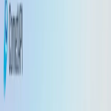
1.5
vs
GPT-Realtime-2.1
English
繁體中文
日本語
한국어
Français
Deutsch
Español
Tiếng Việt
ไทย
العربية
Русский
Português
Italiano
Bahasa Indonesia
Bahasa Melayu
Türkçe
Polski
Nederlands
اردو
Қазақ
Norsk
Danish
مفت شروع کریں
مفت شروع کریں
بنیادی بہتری
جیمنی 2.5 فلیش لائٹ
جیمنی 2.5 فلیش
عملی مضمرات / تجویز کردہ استعمال
دیگر تازہ ترین معلومات
شروع