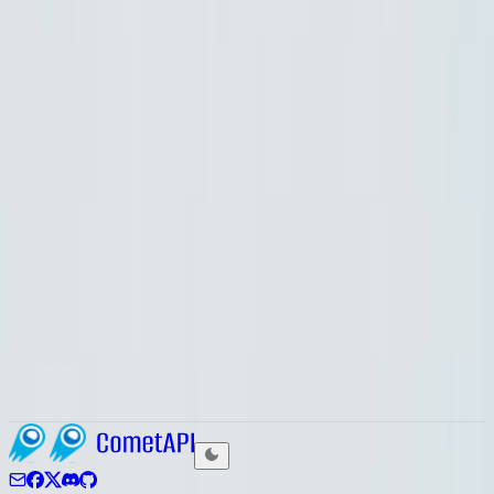
July 23, 2026
Gemini 3.6 flash
Gemini 3.6 Flash API کے استعمال کا طریقہ
Gemini 3.6 Flash API کو کیسے استعمال کریں: مثالوں،
پیرامیٹرز، قیمتوں اور CometAPI انٹیگریشن کے
ساتھ مکمل 2026 رہنما (20-40% بچت کریں)
July 24, 2026
Gemini 3.6 flash
Gemini 3.6 Flash کیا ہے؟
Gemini 3.6 Flash رہنما، جس میں بینچ مارکس، قیمتوں
کی تفصیلات، 3.5 Flash کے ساتھ موازنہ، API تک رسائی
کے مراحل، اور مواصفات شامل ہیں