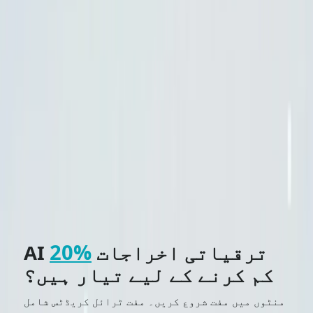
کہ آپ نے CometAPI میں لاگ ان کیا ہے اور API کلید
آپ کو انضمام میں مدد کے
CometAPI
حاصل کر لی ہے۔
لیے سرکاری قیمت سے کہیں کم قیمت پیش کریں۔
CometAPI کے لیے آج ہی سائن
جانے کے لیے تیار ہیں؟→
!
اپ کریں۔
SHARE THIS BLOG
ٹیگز
Gemini
Gemini 2.5 Flash
Gemini 2.5 Flash-Lite
ایک چیٹ۔ سب کچھ ملا ہوا۔
محدود وقت کے لیے مفت
مفت آزمائش
20%
AI ترقیاتی اخراجات
کم کرنے کے لیے تیار ہیں؟
منٹوں میں مفت شروع کریں۔ مفت ٹرائل کریڈٹس شامل