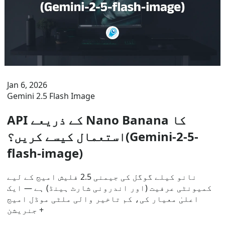
Jan 6, 2026
Gemini 2.5 Flash Image
API کے ذریعے Nano Banana کا
استعمال کیسے کریں؟(Gemini-2-5-
flash-image)
نانو کیلے گوگل کی جیمنی 2.5 فلیش امیج کے لیے
کمیونٹی عرفیت (اور اندرونی شارٹ ہینڈ) ہے — ایک
اعلیٰ معیار کی، کم تاخیر والی ملٹی موڈل امیج
جنریشن +