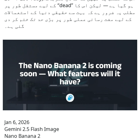
کے لیے مستقل طور پر “dead” ہو گیا ہے — لیکن اس کا
مطلب یہ ضرور ہے کہ بہت سے حقیقی دنیا کے استعمالات
کے لیے مفت رسائی عملی طور پر بڑی حد تک ختم کر دی
گئی ہے۔
Jan 6, 2026
Gemini 2.5 Flash Image
Nano Banana 2