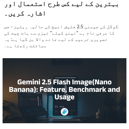
بہترین کے لیے کس طرح استعمال اور
اشارہ کریں۔
گوگل کی جیمنی 2.5 فلیش امیج کی حالیہ ریلیز - جس
کا عرفی نام ہے "نینو کیلے" تیزی سے بات چیت کی
تصویری ترمیم کے لیے جانے والا بن گیا ہے: یہ
مماثلت رکھتا ہے۔