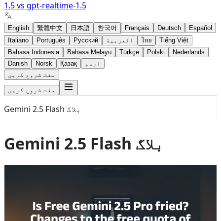
1.5
vs
gpt-realtime-1.5
English
繁體中文
日本語
한국어
Français
Deutsch
Español
Tiếng Việt
ไทย
العربية
Русский
Português
Italiano
Bahasa Indonesia
Bahasa Melayu
Türkçe
Polski
Nederlands
اردو
Қазақ
Norsk
Danish
مفت شروع کریں
مفت شروع کریں
Gemini 2.5 Flash بلاگ
Gemini 2.5 Flash بلاگ