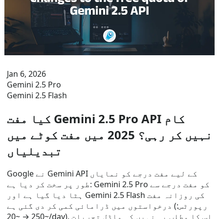
Jan 6, 2026
Gemini 2.5 Pro
Gemini 2.5 Flash
کیا مفت Gemini 2.5 Pro API کام
نہیں کر رہی؟ 2025 میں مفت کوٹے میں
تبدیلیاں
Google نے Gemini API کے لیے مفت درجے کو نمایاں
طور پر سخت کر دیا ہے: Gemini 2.5 Pro کو مفت درجے سے
ہٹا دیا گیا ہے اور Gemini 2.5 Flash کی روزانہ مفت
درخواستوں میں ڈرامائی کمی کر دی گئی ہے (رپورٹس:
~250 → ~20/day). اس کا مطلب یہ نہیں کہ ماڈل تجربات