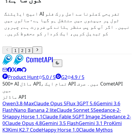
امیج ایڈیٹنگ AI تفریحی کھلونا سے اصل ورک فلو
ٹول پر مہینوں میں منتقل ہو گیا ہے - سالوں میں
نہیں۔ اگر آپ کو پس منظر ہٹانے کی ضرورت ہے، چہروں
کو تبدیل کریں، ایک کردار کو محفوظ کریں۔
1
2
3
Product Hunt
5.0 / 5
G2
4.9 / 5
500+ AI ماڈل API، تمام ایک API میں۔ صرف CometAPI
میں
ماڈلز API
Qwen3.8-Max
Claude Opus 5
Flux 3
GPT 5.6
Gemini 3.6
Flash
Nano Banana 2 lite
Claude Sonnet 5
Seedance-2-
5
Happy Horse 1.1
Claude Fable 5
GPT Image 2
Seedance 2-
0
Claude Opus 4.8
Gemini 3.5 Flash
Gemini 3.1 Pro
Kimi
K3
Kimi K2.7 Code
Happy Horse 1.0
Claude Mythos