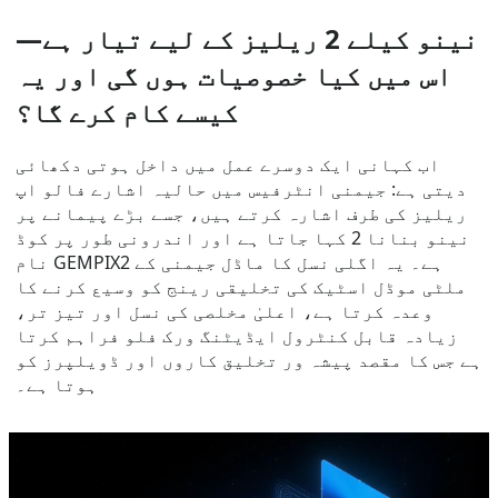
نینو کیلے 2 ریلیز کے لیے تیار ہے—
اس میں کیا خصوصیات ہوں گی اور یہ
کیسے کام کرے گا؟
اب کہانی ایک دوسرے عمل میں داخل ہوتی دکھائی
دیتی ہے: جیمنی انٹرفیس میں حالیہ اشارے فالو اپ
ریلیز کی طرف اشارہ کرتے ہیں، جسے بڑے پیمانے پر
نینو بنانا 2 کہا جاتا ہے اور اندرونی طور پر کوڈ
نام GEMPIX2 ہے۔ یہ اگلی نسل کا ماڈل جیمنی کے
ملٹی موڈل اسٹیک کی تخلیقی رینج کو وسیع کرنے کا
وعدہ کرتا ہے، اعلیٰ مخلصی کی نسل اور تیز تر،
زیادہ قابل کنٹرول ایڈیٹنگ ورک فلو فراہم کرتا
ہے جس کا مقصد پیشہ ور تخلیق کاروں اور ڈویلپرز کو
ہوتا ہے۔