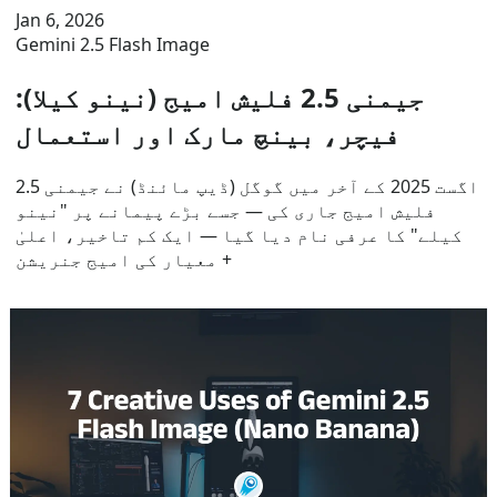
Jan 6, 2026
Gemini 2.5 Flash Image
جیمنی 2.5 فلیش امیج (نینو کیلا):
فیچر، بینچ مارک اور استعمال
اگست 2025 کے آخر میں گوگل (ڈیپ مائنڈ) نے جیمنی 2.5
فلیش امیج جاری کی — جسے بڑے پیمانے پر "نینو
کیلے" کا عرفی نام دیا گیا — ایک کم تاخیر، اعلیٰ
معیار کی امیج جنریشن +