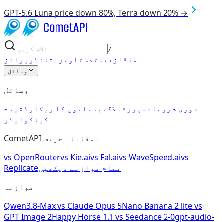
GPT-5.6 Luna price down 80%, Terra down 20% →
/
ماڈلز
قیمت
دستاویزات
انٹرپرائز
وسائل
وسائل
فوری شروعات
سپورٹ
بلاگ
تبدیلیوں کا ریکارڈ
قیمت
کیلکولیٹر
CometAPI بمقابلہ حریف
vs
OpenRouter
vs
Kie.ai
vs
Fal.ai
vs
WaveSpeed.ai
vs
تمام موازنے دیکھیں
Replicate
موازنہ
Qwen3.8-Max
vs
Claude Opus 5
Nano Banana 2 lite
vs
GPT Image 2
Happy Horse 1.1
vs
Seedance 2-0
gpt-audio-