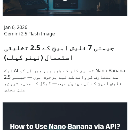
Jan 6, 2026
Gemini 2.5 Flash Image
جیمنی 7 فلیش امیج کے 2.5 تخلیقی
استعمال (نینو کیلے)
ایک AI تخلیق کار کے طور پر، میں آپ کو Nano Banana
سے متعارف کروانے کے لیے پرجوش ہوں — جیمنی 2.5
فلیش امیج کے لیے چنچل عرف — گوگل کا جدید ترین،
اعلیٰ مخلص