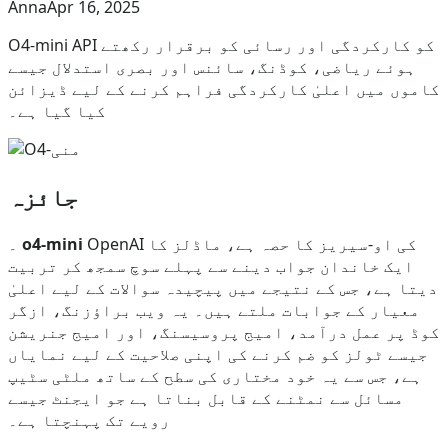
Anna
Apr 16, 2025
O4-mini API کو کارکردگی اور رسائی کو برقرار رکھتے
ہوئے ریاضی، کوڈنگ، سائنس اور بصری استدلال جیسے
کاموں میں اعلیٰ کارکردگی فراہم کرنے کے لیے ڈیزائن
کیا گیا ہے۔
جائزہ
OpenAI کی او-سیریز کا حصہ ہے، ماڈلز کا
o4-mini
۔
ایک خاندان جواب دینے سے پہلے سوچ سمجھ کر تربیت
دیتا ہے، جس کے نتیجے میں پیچیدہ سوالات کے لیے اعلیٰ
معیار کے جوابات ملتے ہیں۔ یہ ویب براؤزنگ، ازگر
کوڈ پر عمل درآمد، امیج پروسیسنگ، اور امیج جنریشن
جیسے ٹولز کو ضم کرنے کی اپنی صلاحیت کے لیے نمایاں
ہے، جس سے یہ خود مختاری کی سطح کے ساتھ ملٹی سٹیپ
مسائل سے نمٹنے کے قابل بناتا ہے جو ایجنٹ جیسے
رویے تک پہنچتا ہے۔