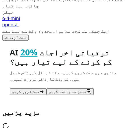
جائزہ لیا گیا۔
ٹیگز
o-4-mini
open-ai
ایک چیٹ۔ سب کچھ ملا ہوا۔
محدود وقت کے لیے مفت
مفت آزمائش
20%
AI ترقیاتی اخراجات
کم کرنے کے لیے تیار ہیں؟
منٹوں میں مفت شروع کریں۔ مفت ٹرائل کریڈٹس شامل
ہیں۔ کریڈٹ کارڈ کی ضرورت نہیں۔
سیلز سے رابطہ کریں
مفت شروع کریں
مزید پڑھیں