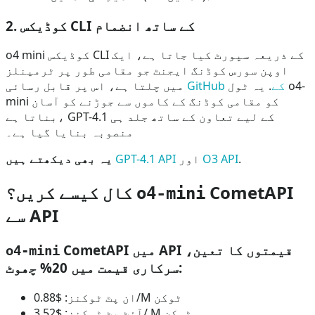
2. کوڈیکس CLI کے ساتھ انضمام
o4 mini کوڈیکس CLI کے ذریعہ سپورٹ کیا جاتا ہے، ایک
اوپن سورس کوڈنگ ایجنٹ جو مقامی طور پر ٹرمینلز
GitHub کے
. یہ ٹول o4-
میں چلتا ہے، اس پر قابل رسائی
mini کو مقامی کوڈنگ کے کاموں سے جوڑنے کو آسان
بناتا ہے، GPT-4.1 کے لیے تعاون کے ساتھ جلد ہی
منصوبہ بنایا گیا ہے۔
.
O3 API
اور
GPT-4.1 API
یہ بھی دیکھتے ہیں
CometAPI
کال کیسے کریں؟
o4-mini
سے API
CometAPI میں API قیمتوں کا تعین،
o4-mini
سرکاری قیمت میں 20% چھوٹ:
ان پٹ ٹوکنز: $0.88/M ٹوکن
آؤٹ پٹ ٹوکنز: $3.52/ M ٹوکن