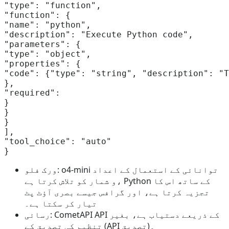
"type": "function",  

"function": {  

"name": "python",  

"description": "Execute Python code",  

"parameters": {  

"type": "object",  

"properties": {  

"code": {"type": "string", "description": "T
},  

"required":   

}  

}  

}  

],  

"tool_choice": "auto"  

ورک فلو: o4-mini توانائی کے استعمال کے اعداد
و شمار کو تلاش کرتا ہے، Python کے ساتھ اس کا
تجزیہ کرتا ہے، اور گرافس جیسے بصری آؤٹ پٹ
تیار کر سکتا ہے۔
رسائی: CometAPI API کے ذریعے دستیاب ہے، بغیر
تنظیم کی تصدیق کے (API تصدیق)۔