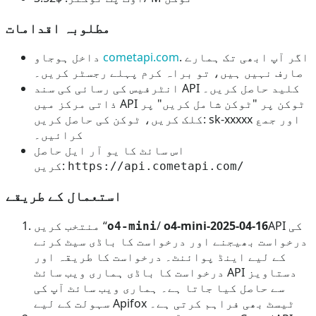
مطلوبہ اقدامات
. اگر آپ ابھی تک ہمارے
cometapi.com
داخل ہوجاو
صارف نہیں ہیں، تو براہ کرم پہلے رجسٹر کریں۔
انٹرفیس کی رسائی کی سند API کلید حاصل کریں۔
ذاتی مرکز میں API ٹوکن پر "ٹوکن شامل کریں" پر
کلک کریں، ٹوکن کی حاصل کریں: sk-xxxxx اور جمع
کرائیں۔
اس سائٹ کا یو آر ایل حاصل
کریں:
https://api.cometapi.com/
استعمال کے طریقے
API کی
o4-mini-2025-04-16
/
منتخب کریں “
o4-mini
درخواست بھیجنے اور درخواست کا باڈی سیٹ کرنے
کے لیے اینڈ پوائنٹ۔ درخواست کا طریقہ اور
درخواست کا باڈی ہماری ویب سائٹ API دستاویز
سے حاصل کیا جاتا ہے۔ ہماری ویب سائٹ آپ کی
سہولت کے لیے Apifox ٹیسٹ بھی فراہم کرتی ہے۔