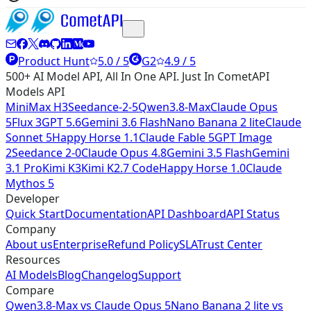
Product Hunt
5.0 / 5
G2
4.9 / 5
500+ AI Model API, All In One API. Just In CometAPI
Models API
MiniMax H3
Seedance-2-5
Qwen3.8-Max
Claude Opus
5
Flux 3
GPT 5.6
Gemini 3.6 Flash
Nano Banana 2 lite
Claude
Sonnet 5
Happy Horse 1.1
Claude Fable 5
GPT Image
2
Seedance 2-0
Claude Opus 4.8
Gemini 3.5 Flash
Gemini
3.1 Pro
Kimi K3
Kimi K2.7 Code
Happy Horse 1.0
Claude
Mythos 5
Developer
Quick Start
Documentation
API Dashboard
API Status
Company
About us
Enterprise
Refund Policy
SLA
Trust Center
Resources
AI Models
Blog
Changelog
Support
Compare
Qwen3.8-Max vs Claude Opus 5
Nano Banana 2 lite vs