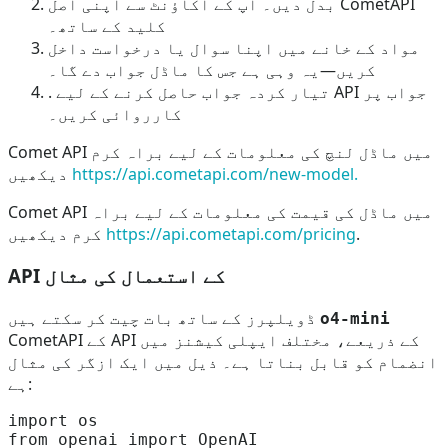
بدل دیں۔ آپ کے اکاؤنٹ سے اپنی اصل CometAPI
کلید کے ساتھ۔
مواد کے خانے میں اپنا سوال یا درخواست داخل
کریں—یہ وہی ہے جس کا ماڈل جواب دے گا۔
. تیار کردہ جواب حاصل کرنے کے لیے API جواب پر
کارروائی کریں۔
Comet API میں ماڈل لنچ کی معلومات کے لیے براہ کرم
https://api.cometapi.com/new-model.
دیکھیں
Comet API میں ماڈل کی قیمت کی معلومات کے لیے براہ
.
https://api.cometapi.com/pricing
کرم دیکھیں
API کے استعمال کی مثال
ڈویلپرز کے ساتھ بات چیت کر سکتے ہیں
o4-mini
CometAPI کے API کے ذریعے، مختلف ایپلی کیشنز میں
انضمام کو قابل بناتا ہے۔ ذیل میں ایک ازگر کی مثال
ہے:
import os

from openai import OpenAI
