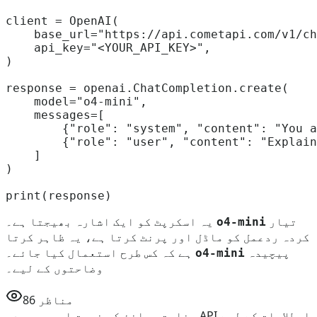
client = OpenAI(

    base_url="https://api.cometapi.com/v1/ch
    api_key="<YOUR_API_KEY>",    

)

response = openai.ChatCompletion.create(

    model="o4-mini",

    messages=[

        {"role": "system", "content": "You a
        {"role": "user", "content": "Explain
    ]

)

تیار
یہ اسکرپٹ کو ایک اشارہ بھیجتا ہے۔
o4-mini
کردہ ردعمل کو ماڈل اور پرنٹ کرتا ہے، یہ ظاہر کرتا
پیچیدہ
ہے کہ کس طرح استعمال کیا جائے۔
o4-mini
وضاحتوں کے لیے۔
مناظر
86
وضاحت، ماخذ کی نسبت اور موجودہ API اصطلاحات کے لیے