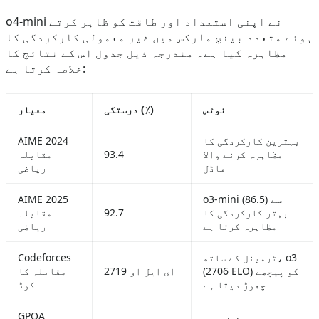
o4-mini نے اپنی استعداد اور طاقت کو ظاہر کرتے
ہوئے متعدد بینچ مارکس میں غیر معمولی کارکردگی کا
مظاہرہ کیا ہے۔ مندرجہ ذیل جدول اس کے نتائج کا
خلاصہ کرتا ہے:
نوٹس
درستگی (٪)
معیار
بہترین کارکردگی کا
AIME 2024
مظاہرہ کرنے والا
93.4
مقابلہ
ماڈل
ریاضی
o3-mini (86.5) سے
AIME 2025
بہتر کارکردگی کا
92.7
مقابلہ
مظاہرہ کرتا ہے
ریاضی
ٹرمینل کے ساتھ، o3
Codeforces
(2706 ELO) کو پیچھے
2719 ای ایل او
مقابلہ کا
چھوڑ دیتا ہے
کوڈ
GPQA