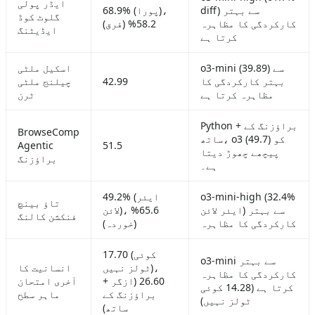
ایڈر پولی
diff) سے بہتر
68.9% (پورا)،
گلوٹ کوڈ
کارکردگی کا مظاہرہ
58.2% (فرق)
ایڈیٹنگ
کرتا ہے
o3-mini (39.89) سے
اسکیل ملٹی
بہتر کارکردگی کا
42.99
چیلنج ملٹی
مظاہرہ کرتا ہے
ٹرن
Python + براؤزنگ کے
BrowseComp
ساتھ، o3 (49.7) کو
Agentic
51.5
پیچھے چھوڑ دیتا
براؤزنگ
ہے۔
o3-mini-high (32.4%
49.2% (ایئر
تاؤ بینچ
ایئر لائن) سے بہتر
لائن)، 65.6%
فنکشن کالنگ
کارکردگی کا مظاہرہ
(خوردہ)
17.70 (کوئی
o3-mini سے بہتر
ٹولز نہیں)،
انسانیت کا
کارکردگی کا مظاہرہ
26.60 (ازگر +
آخری امتحان
کرتا ہے (14.28 کوئی
براؤزنگ کے
ماہر سطح
ٹولز نہیں)
ساتھ)