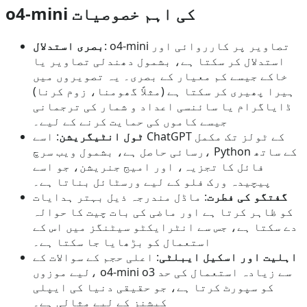
o4-mini کی اہم خصوصیات
: o4-mini تصاویر پر کارروائی اور
بصری استدلال
استدلال کر سکتا ہے، بشمول دھندلی تصاویر یا
خاکے جیسے کم معیار کے بصری۔ یہ تصویروں میں
ہیرا پھیری کر سکتا ہے (مثلاً گھومنا، زوم کرنا)
ڈایاگرام یا سائنسی اعداد و شمار کی ترجمانی
جیسے کاموں کی حمایت کرنے کے لیے۔
ٹول انٹیگریشن
: اسے ChatGPT کے ٹولز تک مکمل
رسائی حاصل ہے، بشمول ویب سرچ، Python کے ساتھ
فائل کا تجزیہ، اور امیج جنریشن، جو اسے
پیچیدہ ورک فلو کے لیے ورسٹائل بناتا ہے۔
گفتگو کی فطرت
: ماڈل مندرجہ ذیل بہتر ہدایات
کو ظاہر کرتا ہے اور ماضی کی بات چیت کا حوالہ
دے سکتا ہے، جس سے انٹرایکٹو سیٹنگز میں اس کے
استعمال کو بڑھایا جا سکتا ہے۔
اہلیت اور اسکیل ایبلٹی
: اعلی حجم کے سوالات کے
لیے موزوں، o4-mini o3 سے زیادہ استعمال کی حد
کو سپورٹ کرتا ہے، جو حقیقی دنیا کی ایپلی
کیشنز کے لیے مثالی ہے۔