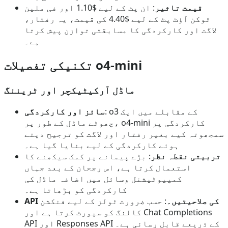
قیمت تاثیر
: ان پٹ کے لیے $1.10 اور فی ملین
ٹوکن آؤٹ پٹ کے لیے $4.40 کی قیمت، یہ رفتار،
لاگت اور کارکردگی کا مسابقتی توازن پیش کرتا
ہے۔
تکنیکی تفصیلات o4-mini
ماڈل آرکیٹیکچر اور ٹریننگ
: o3 کے مقابلے میں ایک
سائز اور کارکردگی
چھوٹے ماڈل کے طور پر، o4-mini کارکردگی پر
سمجھوتہ کیے بغیر رفتار اور لاگت کو ترجیح دیتے
ہوئے کارکردگی کے لیے بنایا گیا ہے۔
تربیتی نقطہ نظر
: بڑے پیمانے پر کمک سیکھنے کا
استعمال کرتا ہے، اس رجحان کے بعد جہاں
کمپیوٹیشنل وسائل میں اضافہ ماڈل کی
کارکردگی کو بڑھاتا ہے۔
API کی صلاحیتیں۔
: حسب ضرورت ٹولز کے لیے فنکشن
کالنگ کو سپورٹ کرتا ہے اور Chat Completions
API اور Responses API کے ذریعے قابل رسائی ہے۔