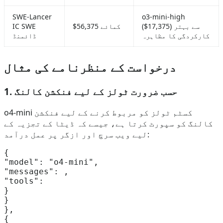
SWE-Lancer
o3-mini-high
($17,375) سے بہتر
$56,375 کمائے
IC SWE
کارکردگی کا مظاہرہ
ڈائمنڈ
درخواست کے منظرنامے کی مثال
1. حسب ضرورت ٹولز کے لیے فنکشن کالنگ
o4-mini کسٹم ٹولز کو مربوط کرنے کے لیے فنکشن
کالنگ کو سپورٹ کرتا ہے، جیسے کہ ڈیٹا کے تجزیہ کے
لیے ویب سرچ اور ازگر پر عمل درآمد:
{  

"model": "o4-mini",  

"messages": ,  

"tools":   

}  

}  

},  

{  
