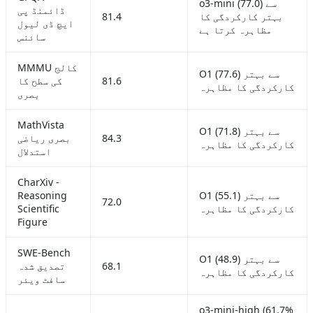
o3-mini (77.0) سے
ڈائمنڈ پی
بہتر کارکردگی کا
81.4
ایچ ڈی لیول
مظاہرہ کرتا ہے
سائنس
MMMU کالج
O1 (77.6) سے بہتر
81.6
کی سطح کا
کارکردگی کا مظاہرہ
بصری
MathVista
O1 (71.8) سے بہتر
84.3
بصری ریاضی
کارکردگی کا مظاہرہ
استدلال
CharXiv -
O1 (55.1) سے بہتر
Reasoning
72.0
کارکردگی کا مظاہرہ
Scientific
Figure
SWE-Bench
O1 (48.9) سے بہتر
68.1
تصدیق شدہ
کارکردگی کا مظاہرہ
سافٹ ویئر
o3-mini-high (61.7%