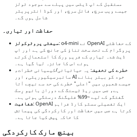
مستقبل کے اپ ڈیٹس میں پہلے سے موجود ٹولز
جیسے ویب سرچ، فائل سرچ، اور کوڈ انٹرپریٹر
شامل ہوں گے۔
حفاظت اور تیاری۔
: o4-mini نے OpenAI کے حفاظتی
سیفٹی پروٹوکولز
پروگرام کے تحت سخت تناؤ کی جانچ کی ہے اور اپ
ڈیٹ شدہ تیاری کے فریم ورک کا استعمال کرتے
ہوئے اس کا جائزہ لیا گیا ہے۔
خطرے کی تخفیف
: یہ حیاتیاتی/کیمیائی خطرات،
سائبرسیکیوریٹی، اور AI خود کو بہتر بنانے
جیسے شعبوں میں "اعلی" خطرے کی حد سے نیچے آتا
ہے، جس میں ریڈ ٹیمنگ کے دوران بائیو رِسک
گفتگو کے لیے ~99% فلیگنگ درستگی ہوتی ہے۔
: OpenAI ایک تفصیلی سسٹم کارڈ فراہم
شفافیت
کرتا ہے جس میں حفاظت اور کارکردگی کی پیمائش
کا خاکہ پیش کیا جاتا ہے۔
بینچ مارک کارکردگی