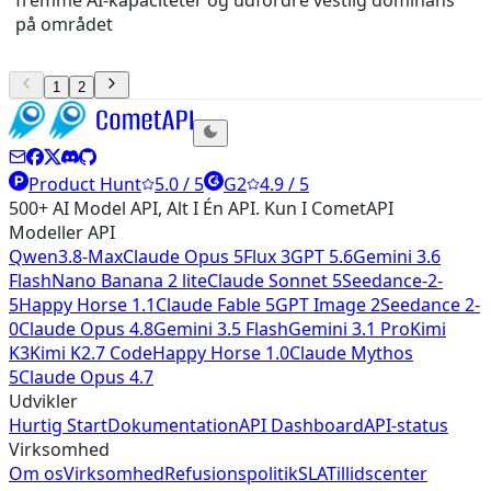
på området
1
2
Product Hunt
5.0 / 5
G2
4.9 / 5
500+ AI Model API, Alt I Én API. Kun I CometAPI
Modeller API
Qwen3.8-Max
Claude Opus 5
Flux 3
GPT 5.6
Gemini 3.6
Flash
Nano Banana 2 lite
Claude Sonnet 5
Seedance-2-
5
Happy Horse 1.1
Claude Fable 5
GPT Image 2
Seedance 2-
0
Claude Opus 4.8
Gemini 3.5 Flash
Gemini 3.1 Pro
Kimi
K3
Kimi K2.7 Code
Happy Horse 1.0
Claude Mythos
5
Claude Opus 4.7
Udvikler
Hurtig Start
Dokumentation
API Dashboard
API-status
Virksomhed
Om os
Virksomhed
Refusionspolitik
SLA
Tillidscenter