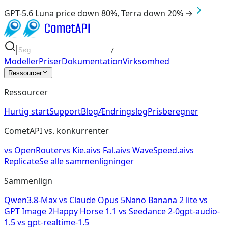
GPT-5.6 Luna price down 80%, Terra down 20% →
/
Modeller
Priser
Dokumentation
Virksomhed
Ressourcer
Ressourcer
Hurtig start
Support
Blog
Ændringslog
Prisberegner
CometAPI vs. konkurrenter
vs
OpenRouter
vs
Kie.ai
vs
Fal.ai
vs
WaveSpeed.ai
vs
Replicate
Se alle sammenligninger
Sammenlign
Qwen3.8-Max
vs
Claude Opus 5
Nano Banana 2 lite
vs
GPT Image 2
Happy Horse 1.1
vs
Seedance 2-0
gpt-audio-
1.5
vs
gpt-realtime-1.5