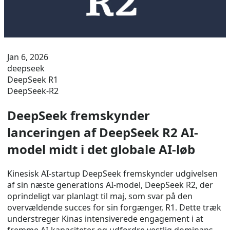
Jan 6, 2026
deepseek
DeepSeek R1
DeepSeek-R2
DeepSeek fremskynder
lanceringen af ​​DeepSeek R2 AI-
model midt i det globale AI-løb
Kinesisk AI-startup DeepSeek fremskynder udgivelsen
af ​​sin næste generations AI-model, DeepSeek R2, der
oprindeligt var planlagt til maj, som svar på den
overvældende succes for sin forgænger, R1. Dette træk
understreger Kinas intensiverede engagement i at
fremme AI-kapaciteter og udfordre vestlig dominans