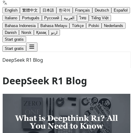
English
繁體中文
日本語
한국어
Français
Deutsch
Español
Italiano
Português
Русский
العربية
ไทย
Tiếng Việt
Bahasa Indonesia
Bahasa Melayu
Türkçe
Polski
Nederlands
Danish
Norsk
Қазақ
اردو
Start gratis
Start gratis
DeepSeek R1 Blog
DeepSeek R1 Blog