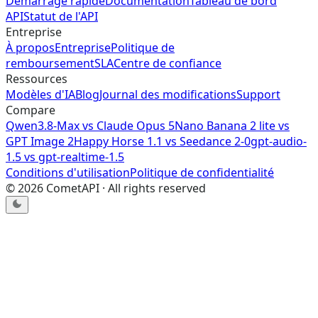
Démarrage rapide
Documentation
Tableau de bord
API
Statut de l'API
Entreprise
À propos
Entreprise
Politique de
remboursement
SLA
Centre de confiance
Ressources
Modèles d'IA
Blog
Journal des modifications
Support
Compare
Qwen3.8-Max
vs
Claude Opus 5
Nano Banana 2 lite
vs
GPT Image 2
Happy Horse 1.1
vs
Seedance 2-0
gpt-audio-
1.5
vs
gpt-realtime-1.5
Conditions d'utilisation
Politique de confidentialité
©
2026
CometAPI · All rights reserved