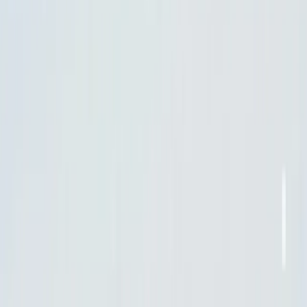
Gemini 2.5 Flash Lite
melalui CometAPI,
versi model
terbaru
selalu diperbarui dengan situs web resmi. Untuk
memulai, jelajahi kemampuan model di
tempat
bermain
dan konsultasikan
Panduan API
untuk petunjuk
terperinci. Sebelum mengakses, pastikan Anda telah
masuk ke CometAPI dan memperoleh kunci API.
API
Komet
menawarkan harga yang jauh lebih rendah dari
harga resmi untuk membantu Anda berintegrasi.
Siap untuk berangkat?→
Daftar ke CometAPI hari ini
!
SHARE THIS BLOG
Tag
Gemini
Gemini 2.5 Flash
Gemini 2.5 Flash-Lite
Satu obrolan. Semuanya menyatu.
Gratis untuk waktu
terbatas
Coba gratis