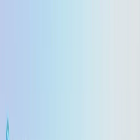
GPT-5.6 Luna price down 80%, Terra down 20% →
/
Model
Harga
Dokumen
Perusahaan
Sumber Daya
Sumber Daya
Panduan Cepat
Dukungan
Blog
Catatan
Perubahan
Kalkulator Harga
CometAPI vs. Pesaing
vs
OpenRouter
vs
Kie.ai
vs
Fal.ai
vs
WaveSpeed.ai
vs
Replicate
Lihat semua perbandingan
Bandingkan
Qwen3.8-Max
vs
Claude Opus 5
Nano Banana 2 lite
vs
GPT Image 2
Happy Horse 1.1
vs
Seedance 2-0
gpt-audio-