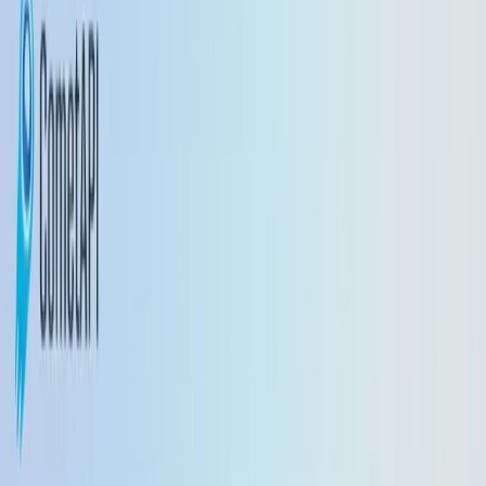
1.5
vs
gpt-realtime-1.5
English
繁體中文
日本語
한국어
Français
Deutsch
Español
Italiano
Português
Русский
العربية
ไทย
Tiếng Việt
Bahasa Indonesia
Bahasa Melayu
Türkçe
Polski
Nederlands
Danish
Norsk
Қазақ
اردو
Mulai Gratis
Mulai Gratis
Perbaikan inti
Gemini 2.5 Flash Lite
Gemini 2.5 Kilat
Implikasi praktis / penggunaan yang direkomendasikan
Pembaruan Lainnya
Mulai