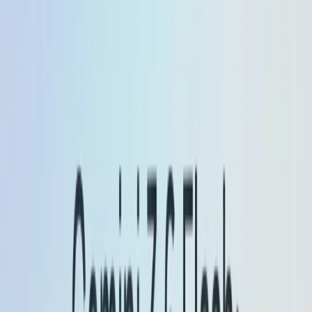
Instruksi berikut & verbositas:
Flash-Lite disetel
untuk mengikuti instruksi kompleks yang lebih baik
dan menghasilkan
lebih ringkas
keluaran
(membantu biaya dan hasil).
Multimodal & transkripsi/translasi:
Flash-Lite
meningkatkan transkripsi audio, pemahaman
gambar, dan kualitas terjemahan.
Optimalisasi Biaya: Mengurangi jumlah token
keluaran hingga 50%.
Menggunakan model string: gemini-2.5-flash-lite-
preview-09-2025.
Gemini 2.5 Kilat
Flash:
peningkatan penggunaan agen/alat (lebih baik
dalam alur kerja multi-langkah dan pemanggilan alat),
ditambah penyempurnaan kualitas/kecepatan yang
penting untuk penerapan agen/latensi rendah skala
besar.