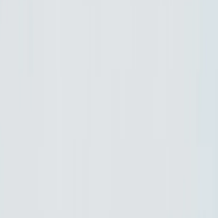
Flash, 3.5 Flash-Lite & Flash Cyber Dijelaskan
Google merilis Gemini 3.6 Flash, Gemini 3.5 Flash-Lite,
dan Gemini 3.5 Flash Cyber pada 21 Juli 2026, sementara
Gemini 3.5 Pro masih dalam pengujian mitra.
July 23, 2026
Gemini 3.6 flash
Cara Menggunakan Gemini 3.6 Flash API
Cara Menggunakan Gemini 3.6 Flash API: Panduan
Lengkap 2026 dengan Contoh, Parameter, Harga &
Integrasi CometAPI (Hemat 20-40%)
July 24, 2026
Gemini 3.6 flash
Apa itu Gemini 3.6 Flash?
Panduan Gemini 3.6 Flash dengan tolok ukur, harga,