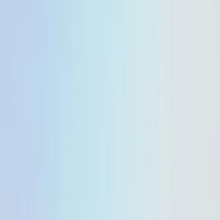
Anna
Sep 27, 2025
On
September 25, 2025
Google merilis pembaruan
pratinjau untuk
Gemini 2.5 Kilat
dan
Gemini 2.5 Flash
Lite
Pratinjau ini menghadirkan output yang lebih cepat
dan lebih efisien, kemampuan mengikuti instruksi dan
multimoda yang lebih baik, dan
alias sehingga
-latest
pengembang dapat menguji versi terbaru dengan
mudah. ​​Sekarang mari kita lihat apa saja yang
disesuaikan secara khusus oleh kedua model ini.
Perbaikan inti
Gemini 2.5 Flash Lite
Memahami Instruksi yang Kompleks dengan Lebih Baik:
Meningkatkan pemahaman terhadap perintah sistem
dan perintah yang kompleks.