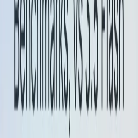
Implikasi praktis / penggunaan
yang direkomendasikan
penggunaan
Pratinjau Flash-Lite
untuk jalur
produksi yang sensitif terhadap biaya dan
berthroughput tinggi (peringkasan batch,
pemrosesan transkrip waktu nyata, penerjemahan)
di mana pengurangan penggunaan token dan
throughput yang lebih cepat menjadi hal yang