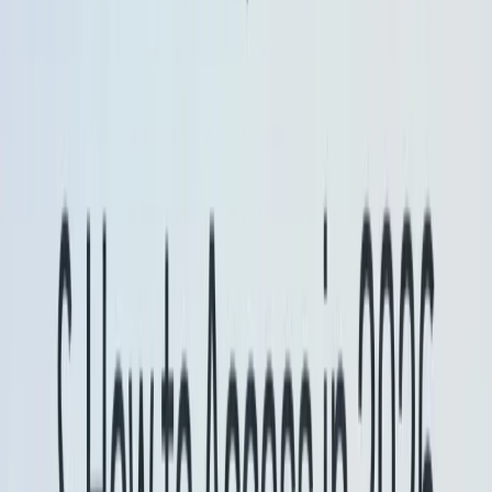
penting.
penggunaan
Pratinjau kilat
untuk bereksperimen
dengan aliran dan alur kerja berbasis agen/alat
yang mendapat manfaat dari mode “berpikir” dan
keluaran terstruktur (agen, orkestrasi, asisten
multi-langkah).
Untuk stabilitas produksi, terus arahkan ke ID
model yang stabil (misalnya,
,
gemini-2.5-flash
) daripada
or
gemini-2.5-flash-lite
-preview
alias hingga Anda memvalidasi versi baru.
-latest
Pembaruan Lainnya
Memperkenalkan alias model -latest (misalnya, gemini-
flash-latest dan gemini-flash-lite-latest) untuk secara
otomatis menunjuk ke versi terbaru, menghemat waktu
pengembang dari perubahan kode yang sering terjadi.
Untuk menjaga stabilitas, aplikasi yang memerlukan
lingkungan yang stabil disarankan untuk terus
menggunakan gemini-2.5-flash dan gemini-2.5-flash-lite.