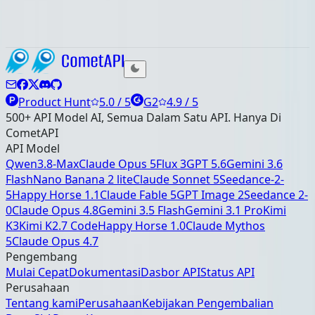
perbandingan dengan 3.5 Flash, langkah-langkah akses
API, dan spesifikasi
Product Hunt
5.0 / 5
G2
4.9 / 5
500+ API Model AI, Semua Dalam Satu API. Hanya Di
CometAPI
API Model
Qwen3.8-Max
Claude Opus 5
Flux 3
GPT 5.6
Gemini 3.6
Flash
Nano Banana 2 lite
Claude Sonnet 5
Seedance-2-
5
Happy Horse 1.1
Claude Fable 5
GPT Image 2
Seedance 2-
0
Claude Opus 4.8
Gemini 3.5 Flash
Gemini 3.1 Pro
Kimi
K3
Kimi K2.7 Code
Happy Horse 1.0
Claude Mythos
5
Claude Opus 4.7
Pengembang
Mulai Cepat
Dokumentasi
Dasbor API
Status API
Perusahaan
Tentang kami
Perusahaan
Kebijakan Pengembalian