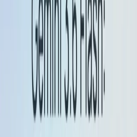
Batasan token & I/O multimodal:
Flash
menerima teks, kode, gambar, audio, dan video
sebagai input dalam berbagai varian; beberapa
pratinjau gambar Flash mendukung output
teks+gambar. Batas token untuk 2.5 varian Flash
mencapai
32,768
token masukan dan keluaran
dalam pratinjau/varian yang didukung.
Kemampuan “berpikir”:
Gemini 2.5 Flash adalah
model kelas Flash yang sekarang mendukung
pikir
(menunjukkan informasi rantai pemikiran/proses
perantara untuk meningkatkan penalaran dan
transparansi).
Penggunaan agen/alat (Flash):
Gemini 2.5 Flash
meningkatkan cara penggunaan alat untuk alur
kerja multi-langkah/agentik (dicatat ~
Keuntungan
5%
(pada SWE-Bench Terverifikasi vs rilis
sebelumnya). Dengan fitur "berpikir" yang
diaktifkan, lebih hemat biaya untuk tugas-tugas
kompleks.