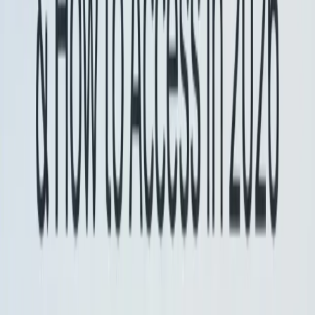
Mulai
CometAPI adalah platform API terpadu yang
menggabungkan lebih dari 500 model AI dari penyedia
terkemuka—seperti seri GPT OpenAI, Gemini Google,
Claude Anthropic, Midjourney, Suno, dan lainnya—
menjadi satu antarmuka yang ramah bagi pengembang.
Dengan menawarkan autentikasi yang konsisten,
pemformatan permintaan, dan penanganan respons,
CometAPI secara drastis menyederhanakan integrasi
kapabilitas AI ke dalam aplikasi Anda. Baik Anda sedang
membangun chatbot, generator gambar, komposer
musik, atau alur kerja analitik berbasis data, CometAPI
memungkinkan Anda melakukan iterasi lebih cepat,
mengendalikan biaya, dan tetap tidak bergantung pada
vendor—semuanya sambil memanfaatkan terobosan
terbaru di seluruh ekosistem AI.
Pengembang dapat mengakses
Gemini 2.5 Kilat
dan