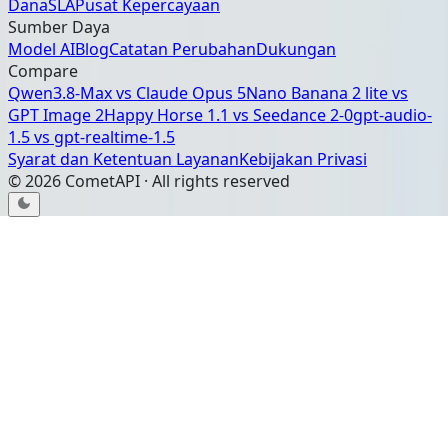
Dana
SLA
Pusat Kepercayaan
Sumber Daya
Model AI
Blog
Catatan Perubahan
Dukungan
Compare
Qwen3.8-Max
vs
Claude Opus 5
Nano Banana 2 lite
vs
GPT Image 2
Happy Horse 1.1
vs
Seedance 2-0
gpt-audio-
1.5
vs
gpt-realtime-1.5
Syarat dan Ketentuan Layanan
Kebijakan Privasi
©
2026
CometAPI · All rights reserved