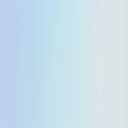
Home
Blog
Google telah meningkatkan Gemini 2.5 Flash dan
2.5 Flash-Lite untuk menawarkan kinerja yang lebih
baik
Salin halaman
Google telah
meningkatkan Gemini 2.5
Flash dan 2.5 Flash-Lite
untuk menawarkan
kinerja yang lebih baik