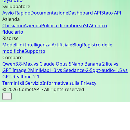
Mythos 5
Sviluppatore
Avvio Rapido
Documentazione
Dashboard API
Stato API
Azienda
Chi siamo
Azienda
Politica di rimborso
SLA
Centro
fiduciario
Risorse
Modelli di Intelligenza Artificiale
Blog
Registro delle
modifiche
Supporto
Compare
Qwen3.8-Max vs Claude Opus 5
Nano Banana 2 lite vs
GPT Image 2
MiniMax H3 vs Seedance-2-5
gpt-audio-1.5 vs
GPT-Realtime-2.1
Termini di Servizio
Informativa sulla Privacy
©
2026
CometAPI · All rights reserved