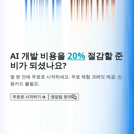
곧 출시 예정
입력:
$0.4/M
출력:
$2.4/M
하나의 채팅, 모든 것을 블렌드.
한정 기간 무료
무료 체험
20%
AI 개발 비용을
절감할 준
비가 되셨나요?
몇 분 안에 무료로 시작하세요. 무료 체험 크레딧 제공. 신
용카드 불필요.
무료로 시작하기
영업팀 문의
더 보기