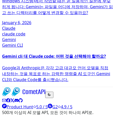
Windows 시스템)에서 작업할 때는 곧 실용적인 질문에 부딪
히게 됩니다: Gemini는 파일을 어디에 저장하며, Gemini가 읽
고 쓰는 디렉터리를 어떻게 변경할 수 있을까요?
January 6, 2026
Claude
claude code
Gemini
Gemini CLI
Gemini cli 대 Claude code: 어떤 것을 선택해야 할까요?
Google과 Anthropic은 각각 고급 대규모 언어 모델을 직접
내장하는 것을 목표로 하는 강력한 명령줄 AI 도구인 Gemini
CLI와 Claude Code를 출시했습니다.
Product Hunt
5.0 / 5
G2
4.9 / 5
500개 이상의 AI 모델 API, 모든 것이 하나의 API로.