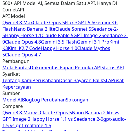
500+ API Model AI, Semua Dalam Satu API. Hanya Di
CometAPI
API Model
Qwen3.8-Max
Claude Opus 5
Flux 3
GPT 5.6
Gemini 3.6
Flash
Nano Banana 2 lite
Claude Sonnet 5
Seedance-2-
5
Happy Horse 1.1
Claude Fable 5
GPT Image 2
Seedance 2-
0
Claude Opus 4.8
Gemini 3.5 Flash
Gemini 3.1 Pro
Kimi
K3
Kimi K2.7 Code
Happy Horse 1.0
Claude Mythos
5
Claude Opus 4.7
Pembangun
Mula Pantas
Dokumentasi
Papan Pemuka API
Status API
Syarikat
Tentang kami
Perusahaan
Dasar Bayaran Balik
SLA
Pusat
Kepercayaan
Sumber
Model AI
Blog
Log Perubahan
Sokongan
Compare
Qwen3.8-Max
vs
Claude Opus 5
Nano Banana 2 lite
vs
GPT Image 2
Happy Horse 1.1
vs
Seedance 2-0
gpt-audio-
1.5
vs
gpt-realtime-1.5