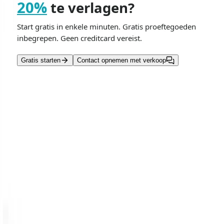
20%
te verlagen?
Start gratis in enkele minuten. Gratis proeftegoeden
inbegrepen. Geen creditcard vereist.
Gratis starten
Contact opnemen met verkoop
Lees Meer
Alle
June 29, 2026
Midjourney
Kling
sora-2
FLUX
Beste Kie.ai-alternatieven in 2026: vergelijking voor
ontwikkelaars