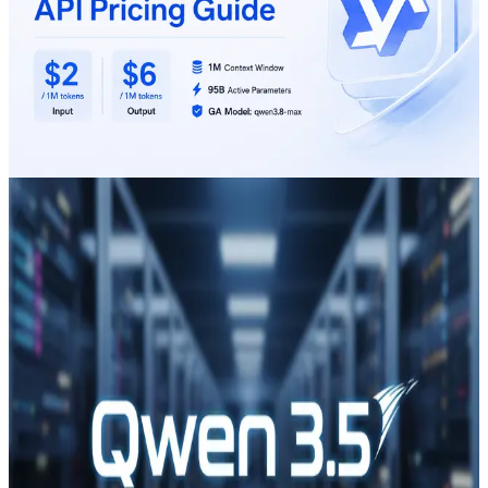
Inndata, $6 Utdata, 1M kontekst
Qwen 3.8 Max koster $2/M for input og $6/M for
output. Sammenlign cache-avgifter, verktøykostnader,
konkrete eksempler, begrensninger og råd om
migrering fra Qwen 3.7.
Aug 8, 2026
Qwen 3.5
Slik bruker du Qwen 3.5 API
På månenyttårsaften (Feb 16–17, 2026) lanserte Alibaba
Group sin neste generasjons modell, Qwen 3.5 — en
multimodal, agentkapabel modell posisjonert for det
selskapet kaller en "agentic AI"-æra. Bransjedekningen
fremhevet påstander om store effektivitetsgevinster
og kostnadsbesparelser, samt rask støtte fra
maskinvare- og skyleverandører. CometAPI er et