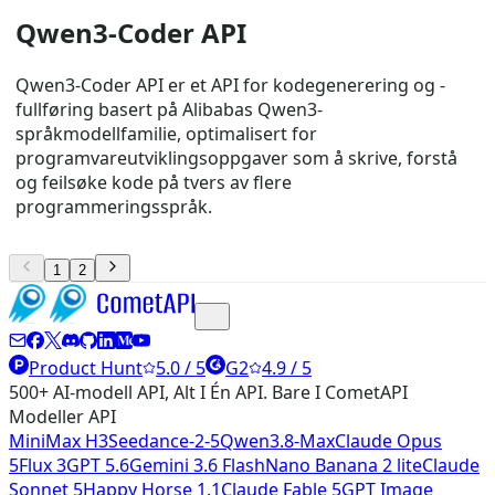
Qwen3-Coder API
Qwen3-Coder API er et API for kodegenerering og -
fullføring basert på Alibabas Qwen3-
språkmodellfamilie, optimalisert for
programvareutviklingsoppgaver som å skrive, forstå
og feilsøke kode på tvers av flere
programmeringsspråk.
1
2
Product Hunt
5.0 / 5
G2
4.9 / 5
500+ AI-modell API, Alt I Én API. Bare I CometAPI
Modeller API
MiniMax H3
Seedance-2-5
Qwen3.8-Max
Claude Opus
5
Flux 3
GPT 5.6
Gemini 3.6 Flash
Nano Banana 2 lite
Claude
Sonnet 5
Happy Horse 1.1
Claude Fable 5
GPT Image