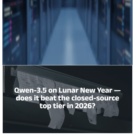
alternativ for utviklere som ønsker hostet API-tilgang
eller en OpenAI-kompatibel integrasjon, mens AMD
annonserte GPU-støtte fra dag 0 for modellen på sin
Instinct-linje. ByteDance er en av de viktigste
innenlandske konkurrentene som lanserte
oppgraderinger i samme høytidsperiode. OpenAI
forblir et referansepunkt for sammenligning i
benchmarktester og integrasjonsstil.