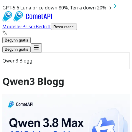
GPT-5.6 Luna price down 80%, Terra down 20% →
Modeller
Priser
Bedrift
Ressurser
Begynn gratis
Begynn gratis
Qwen3 Blogg
Qwen3 Blogg
Aug 8, 2026
qwen 3.8 Max
Qwen 3.8 Max API-priser: $2